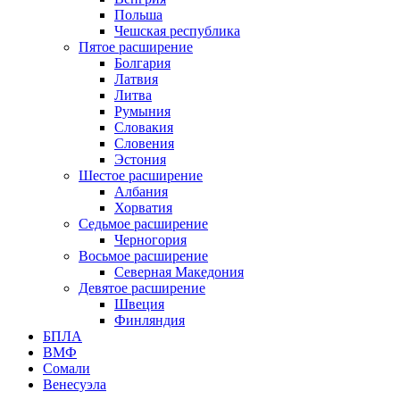
Польша
Чешская республика
Пятое расширение
Болгария
Латвия
Литва
Румыния
Словакия
Словения
Эстония
Шестое расширение
Албания
Хорватия
Седьмое расширение
Черногория
Восьмое расширение
Северная Македония
Девятое расширение
Швеция
Финляндия
БПЛА
ВМФ
Сомали
Венесуэла