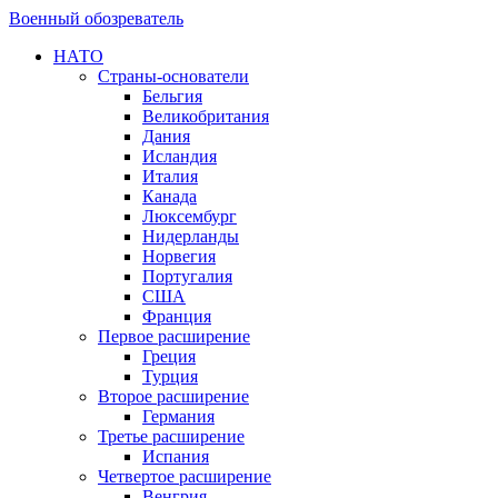
Военный обозреватель
НАТО
Страны-основатели
Бельгия
Великобритания
Дания
Исландия
Италия
Канада
Люксембург
Нидерланды
Норвегия
Португалия
США
Франция
Первое расширение
Греция
Турция
Второе расширение
Германия
Третье расширение
Испания
Четвертое расширение
Венгрия