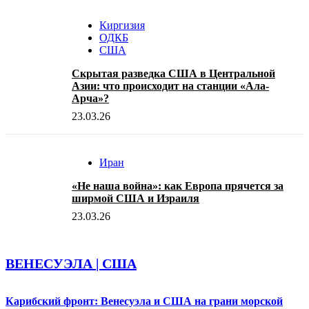
Киргизия
ОДКБ
США
Скрытая разведка США в Центральной
Азии: что происходит на станции «Ала-
Арча»?
23.03.26
Иран
«Не наша война»: как Европа прячется за
ширмой США и Израиля
23.03.26
ВЕНЕСУЭЛА | США
Карибский фронт: Венесуэла и США на грани морской