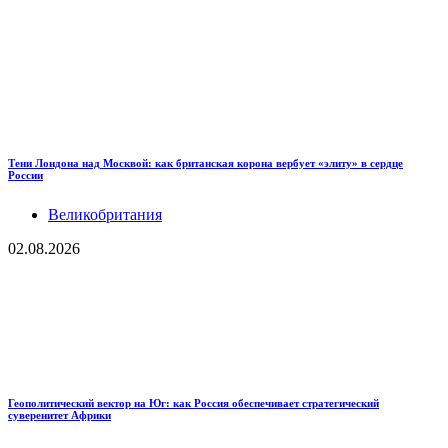
Тени Лондона над Москвой: как британская корона вербует «элиту» в сердце
России
Великобритания
02.08.2026
Геополитический вектор на Юг: как Россия обеспечивает стратегический
суверенитет Африки