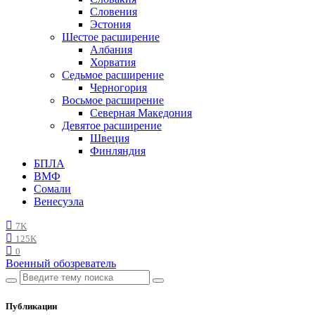
Словения
Эстония
Шестое расширение
Албания
Хорватия
Седьмое расширение
Черногория
Восьмое расширение
Северная Македония
Девятое расширение
Швеция
Финляндия
БПЛА
ВМФ
Сомали
Венесуэла
7K
125K
0
Военный обозреватель
Публикации