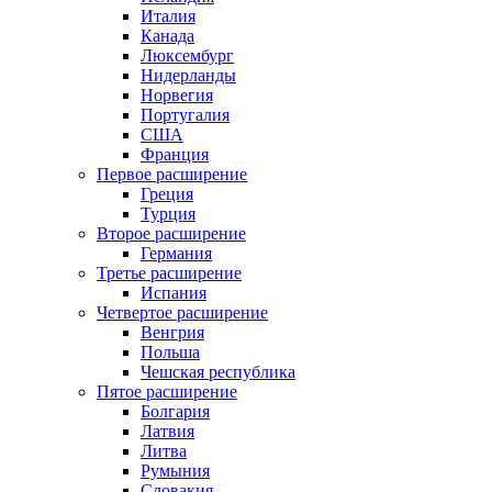
Италия
Канада
Люксембург
Нидерланды
Норвегия
Португалия
США
Франция
Первое расширение
Греция
Турция
Второе расширение
Германия
Третье расширение
Испания
Четвертое расширение
Венгрия
Польша
Чешская республика
Пятое расширение
Болгария
Латвия
Литва
Румыния
Словакия