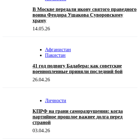
В Москве передали икону святого праведного
воина Феодора Ушакова Суворовскому
храму
14.05.26
Афганистан
Пакистан
41 год подвигу Бадабера: как советские
военнопленные приняли последний бой
26.04.26
Личности
КПРФ на грани саморазрушения: когда
партийное прошлое важнее долга перед
страной
03.04.26