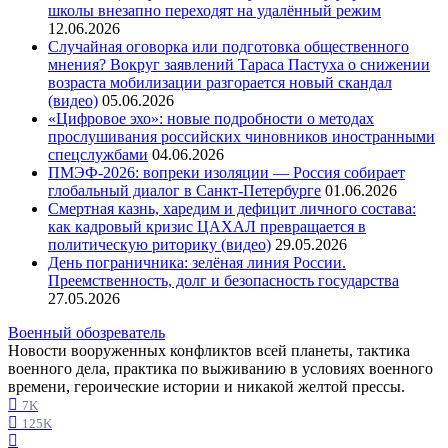
школы внезапно переходят на удалённый режим
12.06.2026
Случайная оговорка или подготовка общественного
мнения? Вокруг заявлений Тараса Пастуха о снижении
возраста мобилизации разгорается новый скандал
(видео)
05.06.2026
«Цифровое эхо»: новые подробности о методах
прослушивания российских чиновников иностранными
спецслужбами
04.06.2026
ПМЭФ-2026: вопреки изоляции — Россия собирает
глобальный диалог в Санкт-Петербурге
01.06.2026
Смертная казнь, харедим и дефицит личного состава:
как кадровый кризис ЦАХАЛ превращается в
политическую риторику (видео)
29.05.2026
День пограничника: зелёная линия России.
Преемственность, долг и безопасность государства
27.05.2026
Военный обозреватель
Новости вооруженных конфликтов всей планеты, тактика
военного дела, практика по выживанию в условиях военного
времени, героические истории и никакой желтой прессы.
7K
125K