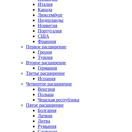
Италия
Канада
Люксембург
Нидерланды
Норвегия
Португалия
США
Франция
Первое расширение
Греция
Турция
Второе расширение
Германия
Третье расширение
Испания
Четвертое расширение
Венгрия
Польша
Чешская республика
Пятое расширение
Болгария
Латвия
Литва
Румыния
Словакия