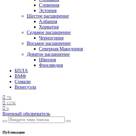
Словения
Эстония
Шестое расширение
Албания
Хорватия
Седьмое расширение
Черногория
Восьмое расширение
Северная Македония
Девятое расширение
Швеция
Финляндия
БПЛА
ВМФ
Сомали
Венесуэла
7K
125K
0
Военный обозреватель
Публикации