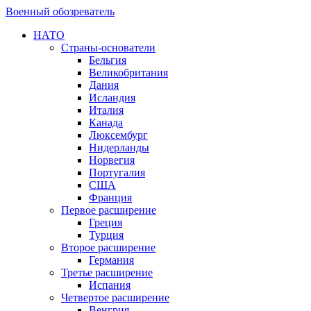
Военный обозреватель
НАТО
Страны-основатели
Бельгия
Великобритания
Дания
Исландия
Италия
Канада
Люксембург
Нидерланды
Норвегия
Португалия
США
Франция
Первое расширение
Греция
Турция
Второе расширение
Германия
Третье расширение
Испания
Четвертое расширение
Венгрия