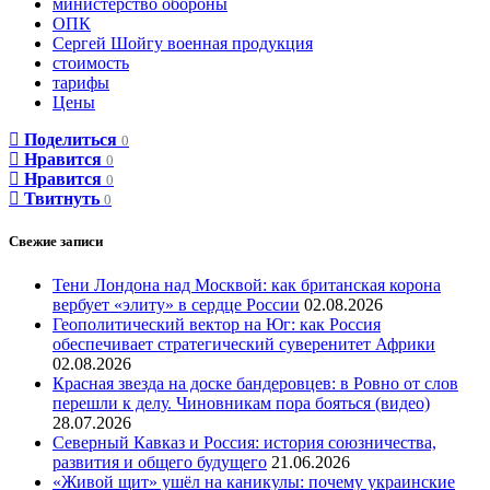
министерство обороны
ОПК
Сергей Шойгу военная продукция
стоимость
тарифы
Цены
Поделиться
0
Нравится
0
Нравится
0
Твитнуть
0
Свежие записи
Тени Лондона над Москвой: как британская корона
вербует «элиту» в сердце России
02.08.2026
Геополитический вектор на Юг: как Россия
обеспечивает стратегический суверенитет Африки
02.08.2026
Красная звезда на доске бандеровцев: в Ровно от слов
перешли к делу. Чиновникам пора бояться (видео)
28.07.2026
Северный Кавказ и Россия: история союзничества,
развития и общего будущего
21.06.2026
«Живой щит» ушёл на каникулы: почему украинские