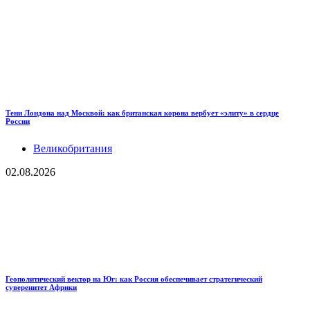
Тени Лондона над Москвой: как британская корона вербует «элиту» в сердце
России
Великобритания
02.08.2026
Геополитический вектор на Юг: как Россия обеспечивает стратегический
суверенитет Африки