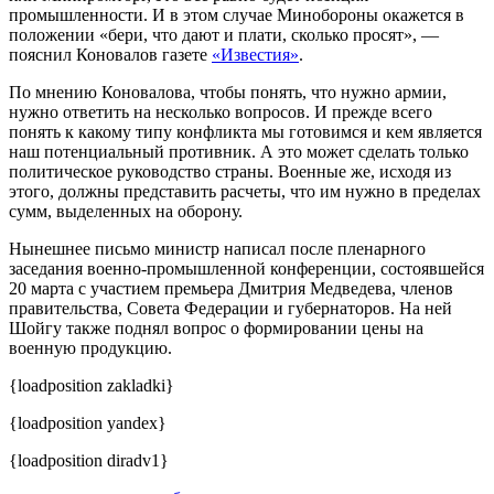
промышленности. И в этом случае Минобороны окажется в
положении «бери, что дают и плати, сколько просят», —
пояснил Коновалов газете
«Известия»
.
По мнению Коновалова, чтобы понять, что нужно армии,
нужно ответить на несколько вопросов. И прежде всего
понять к какому типу конфликта мы готовимся и кем является
наш потенциальный противник. А это может сделать только
политическое руководство страны. Военные же, исходя из
этого, должны представить расчеты, что им нужно в пределах
сумм, выделенных на оборону.
Нынешнее письмо министр написал после пленарного
заседания военно-промышленной конференции, состоявшейся
20 марта с участием премьера Дмитрия Медведева, членов
правительства, Совета Федерации и губернаторов. На ней
Шойгу также поднял вопрос о формировании цены на
военную продукцию.
{loadposition zakladki}
{loadposition yandex}
{loadposition diradv1}