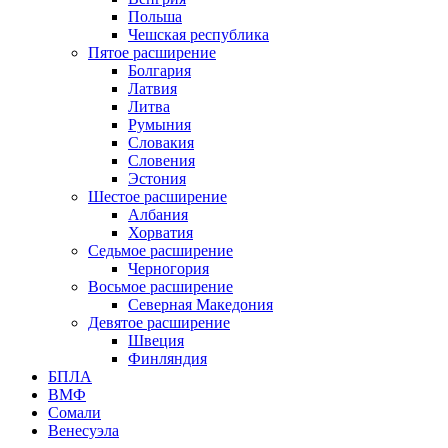
Польша
Чешская республика
Пятое расширение
Болгария
Латвия
Литва
Румыния
Словакия
Словения
Эстония
Шестое расширение
Албания
Хорватия
Седьмое расширение
Черногория
Восьмое расширение
Северная Македония
Девятое расширение
Швеция
Финляндия
БПЛА
ВМФ
Сомали
Венесуэла