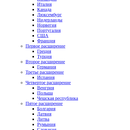
Италия
Канада
Люксембург
Нидерланды
Норвегия
Португалия
США
Франция
Первое расширение
Греция
Турция
Второе расширение
Германия
Третье расширение
Испания
Четвертое расширение
Венгрия
Польша
Чешская республика
Пятое расширение
Болгария
Латвия
Литва
Румыния
Словакия