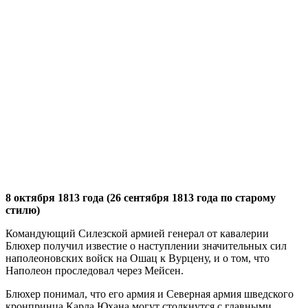
8 октября 1813 года (26 сентября 1813 года по старому
стилю)
Командующий Силезской армией генерал от кавалерии
Блюхер получил известие о наступлении значительных сил
наполеоновских войск на Ошац к Вурцену, и о том, что
Наполеон проследовал через Мейсен.
Блюхер понимал, что его армия и Северная армия шведского
кронпринца Карла Юхана могут столкнутся с главными