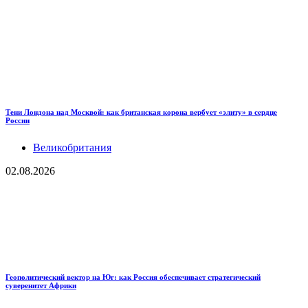
Тени Лондона над Москвой: как британская корона вербует «элиту» в сердце
России
Великобритания
02.08.2026
Геополитический вектор на Юг: как Россия обеспечивает стратегический
суверенитет Африки