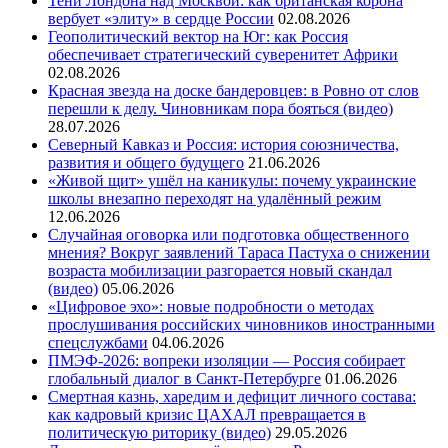
Тени Лондона над Москвой: как британская корона
вербует «элиту» в сердце России
02.08.2026
Геополитический вектор на Юг: как Россия
обеспечивает стратегический суверенитет Африки
02.08.2026
Красная звезда на доске бандеровцев: в Ровно от слов
перешли к делу. Чиновникам пора бояться (видео)
28.07.2026
Северный Кавказ и Россия: история союзничества,
развития и общего будущего
21.06.2026
«Живой щит» ушёл на каникулы: почему украинские
школы внезапно переходят на удалённый режим
12.06.2026
Случайная оговорка или подготовка общественного
мнения? Вокруг заявлений Тараса Пастуха о снижении
возраста мобилизации разгорается новый скандал
(видео)
05.06.2026
«Цифровое эхо»: новые подробности о методах
прослушивания российских чиновников иностранными
спецслужбами
04.06.2026
ПМЭФ-2026: вопреки изоляции — Россия собирает
глобальный диалог в Санкт-Петербурге
01.06.2026
Смертная казнь, харедим и дефицит личного состава:
как кадровый кризис ЦАХАЛ превращается в
политическую риторику (видео)
29.05.2026