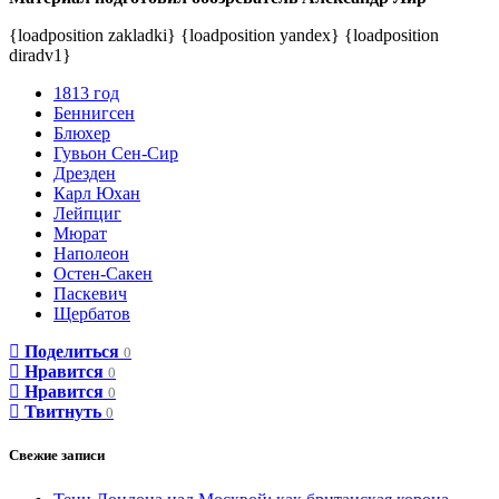
{loadposition zakladki} {loadposition yandex} {loadposition
diradv1}
1813 год
Беннигсен
Блюхер
Гувьон Сен-Сир
Дрезден
Карл Юхан
Лейпциг
Мюрат
Наполеон
Остен-Сакен
Паскевич
Щербатов
Поделиться
0
Нравится
0
Нравится
0
Твитнуть
0
Свежие записи