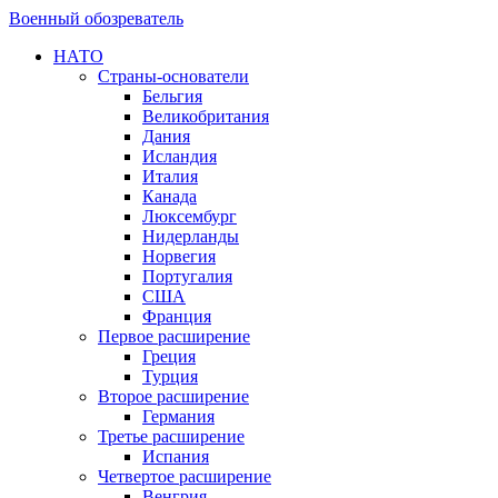
Военный обозреватель
НАТО
Страны-основатели
Бельгия
Великобритания
Дания
Исландия
Италия
Канада
Люксембург
Нидерланды
Норвегия
Португалия
США
Франция
Первое расширение
Греция
Турция
Второе расширение
Германия
Третье расширение
Испания
Четвертое расширение
Венгрия