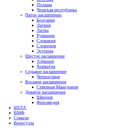
Польша
Чешская республика
Пятое расширение
Болгария
Латвия
Литва
Румыния
Словакия
Словения
Эстония
Шестое расширение
Албания
Хорватия
Седьмое расширение
Черногория
Восьмое расширение
Северная Македония
Девятое расширение
Швеция
Финляндия
БПЛА
ВМФ
Сомали
Венесуэла