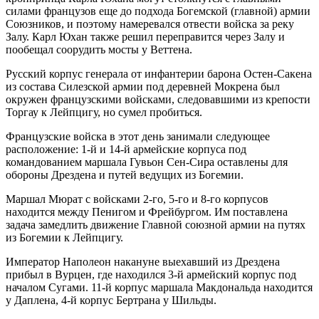
силами французов еще до подхода Богемской (главной) армии
Союзников, и поэтому намеревался отвести войска за реку
Залу. Карл Юхан также решил переправится через Залу и
пообещал соорудить мосты у Веттена.
Русский корпус генерала от инфантерии барона Остен-Сакена
из состава Силезской армии под деревней Мокрена был
окружен французскими войсками, следовавшими из крепости
Торгау к Лейпцигу, но сумел пробиться.
Французские войска в этот день занимали следующее
расположение: 1-й и 14-й армейские корпуса под
командованием маршала Гувьон Сен-Сира оставлены для
обороны Дрездена и путей ведущих из Богемии.
Маршал Мюрат с войсками 2-го, 5-го и 8-го корпусов
находится между Пенигом и Фрейбургом. Им поставлена
задача замедлить движение Главной союзной армии на путях
из Богемии к Лейпцигу.
Император Наполеон накануне выехавший из Дрездена
прибыл в Вурцен, где находился 3-й армейский корпус под
началом Сугами. 11-й корпус маршала Макдональда находится
у Даплена, 4-й корпус Бертрана у Шильды.