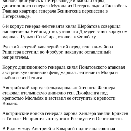
Бюлова двинулись к Петерсвальде и выбили отряд
дивизионного генерала Мутона из Петерсвальде и Гисгюбель.
Главная квартира генерала Беннигсена перенесена в
Петерсвальде.
6-й корпус генерал-лейтенанта князя Щербатова совершил
нападение на Нейштадт но, узнав что Дрезден занят корпусом
маршала Гувьон Сен-Сира, отошел к Фишбаху.
Русский летучий кавалерийский отряд генерал-майора
Ридигера вступил во Фробург, накануне оставленный
неприятелем.
Корпус дивизионного генерала князя Понятовского атаковал
австрийскую дивизию фельдмаршал-лейтенанта Моора и
выбил ее из Пенига.
Австрийский корпус фельдмаршал-лейтенанта Феннера
атаковал итальянскую дивизию ген. Джифленга под
крепостью Мюльбах и заставил ее отступить к крепости
Волано.
Австрийские войска генерала барона Хиллера заняли Бриксен
в Тироле. Неприятель отступил к Ресчиутте и Оспиталетто.
В Риде между Австрией и Баварией подписана союзная