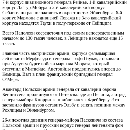
7-й корпус дивизионного генерала Рейнье, 1-й кавалерийский
корпус Ла Тур-Мобура и 2-й кавалерийский корпус
Себастиани расположились в окрестностях Эйленбурга. 6-й
корпус Мармона с дивизией Лоража из 3-го кавалерийский
корпуса находятся Таухи в полу-переходе от Лейпцига.
Всего Наполеон сосредоточил под своим непосредственным
началом до 130 тысяч человек, в Лейпциге находятся еще 15
тысяч.
Главная часть австрийской армии, корпуса фельдмаршал-
лейтенанта Мерфельда и генерала графа Гиулая, атаковали
при Аугустусбурге войска маршала Мюрата, который
отступил к Митвейде. Австрийцы продвинулись вперед до
Кемница. Взят в плен французский бригадный генерал
О’Мера.
Авангард Польской армии генерала от кавалерии барона
Беннигсена продвинулся от Петерсвальде до Цегиста, а отряд
генерал-майора Кнорринга приблизился к Фрейбергу. Это
заставило французов оставить Эльбу и занять позиции между
Рохлицем и Эйленбургом.
26-я пехотная дивизия генерал-майора Паскевича из состава
Польской армии и прусский корпус генерал-лейтенанта фон