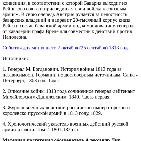
конвенция, в соответствии с которой Бавария выходит из
Рейнского союза и присоединяет свои войска к союзным
армиям. В свою очередь Австрия ручается за целостность
баварских владений и направит 20-тысячный корпус князя
Рейса в состав баварской армии под командованием генерала
от кавалерии графа Вреде для совместных действий против
Наполеона.
События дня минувшего 7 октября (25 сентября) 1813 года
Источники:
1. Генерал М. Богданович. История войны 1813 года за
независимость Германии по достоверным источникам. Санкт-
Петербург, 1863 год. Том 1
2. Описание войны 1813 года сочиненное генерал-лейтенант
Михайловским-Данилевским. 1840. Часть первая.
3. Журнал военных действий российской императорской и
королевско-прусской армий в 1813 году. 1829.
4. Хронологический указатель военных действий русской
армии и флота. Том 2. 1801-1825 г.г.
Материал подготовил обозреватель Александр Лир