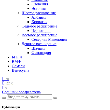
Словения
Эстония
Шестое расширение
Албания
Хорватия
Седьмое расширение
Черногория
Восьмое расширение
Северная Македония
Девятое расширение
Швеция
Финляндия
БПЛА
ВМФ
Сомали
Венесуэла
7K
125K
0
Военный обозреватель
Публикации