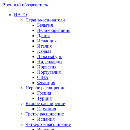
Военный обозреватель
НАТО
Страны-основатели
Бельгия
Великобритания
Дания
Исландия
Италия
Канада
Люксембург
Нидерланды
Норвегия
Португалия
США
Франция
Первое расширение
Греция
Турция
Второе расширение
Германия
Третье расширение
Испания
Четвертое расширение
Венгрия