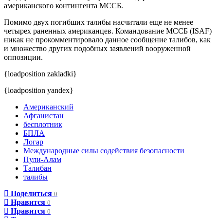
американского контингента МССБ.
Помимо двух погибших талибы насчитали еще не менее
четырех раненных американцев. Командование МССБ (ISAF)
никак не прокомментировало данное сообщение талибов, как
и множество других подобных заявлений вооруженной
оппозиции.
{loadposition zakladki}
{loadposition yandex}
Американский
Афганистан
бесплотник
БПЛА
Логар
Международные силы содействия безопасности
Пули-Алам
Талибан
талибы
Поделиться
0
Нравится
0
Нравится
0