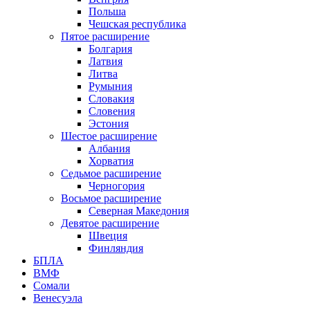
Польша
Чешская республика
Пятое расширение
Болгария
Латвия
Литва
Румыния
Словакия
Словения
Эстония
Шестое расширение
Албания
Хорватия
Седьмое расширение
Черногория
Восьмое расширение
Северная Македония
Девятое расширение
Швеция
Финляндия
БПЛА
ВМФ
Сомали
Венесуэла