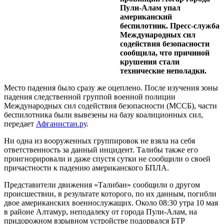
Пули-Алам упал
американский
беспилотник. Пресс-служба
Международных сил
содействия безопасности
сообщила, что причиной
крушения стали
технические неполадки.
Место падения было сразу же оцеплено. После изучения зоны
падения следственной группой военной полиции
Международных сил содействия безопасности (МССБ), части
беспилотника были вывезены на базу коалиционных сил,
передает
Афганистан.ру
.
Ни одна из вооруженных группировок не взяла на себя
ответственность за данный инцидент. Талибы также его
проигнорировали и даже спустя сутки не сообщили о своей
причастности к падению американского БПЛА.
Представители движения «Талибан» сообщили о другом
происшествии, в результате которого, по их данным, погибли
двое американских военнослужащих. Около 08:30 утра 10 мая
в районе Алтамур, неподалеку от города Пули-Алам, на
придорожном взрывном устройстве подорвался БТР