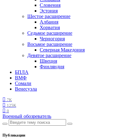
Словения
Эстония
Шестое расширение
Албания
Хорватия
Седьмое расширение
Черногория
Восьмое расширение
Северная Македония
Девятое расширение
Швеция
Финляндия
БПЛА
ВМФ
Сомали
Венесуэла
7K
125K
0
Военный обозреватель
Публикации