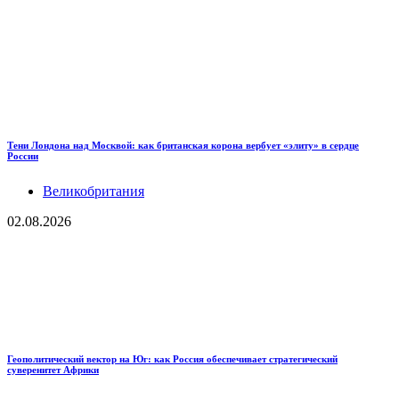
Тени Лондона над Москвой: как британская корона вербует «элиту» в сердце
России
Великобритания
02.08.2026
Геополитический вектор на Юг: как Россия обеспечивает стратегический
суверенитет Африки