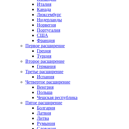
Италия
Канада
Люксембург
Нидерланды
Норвегия
Португалия
США
Франция
Первое расширение
Греция
Турция
Второе расширение
Германия
Третье расширение
Испания
Четвертое расширение
Венгрия
Польша
Чешская республика
Пятое расширение
Болгария
Латвия
Литва
Румыния
Словакия