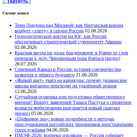
Твитнуть
0
Свежие записи
Тени Лондона над Москвой: как британская корона
вербует «элиту» в сердце России
02.08.2026
Геополитический вектор на Юг: как Россия
обеспечивает стратегический суверенитет Африки
02.08.2026
Красная звезда на доске бандеровцев: в Ровно от слов
перешли к делу. Чиновникам пора бояться (видео)
28.07.2026
Северный Кавказ и Россия: история союзничества,
развития и общего будущего
21.06.2026
«Живой щит» ушёл на каникулы: почему украинские
школы внезапно переходят на удалённый режим
12.06.2026
Случайная оговорка или подготовка общественного
мнения? Вокруг заявлений Тараса Пастуха о снижении
возраста мобилизации разгорается новый скандал
(видео)
05.06.2026
«Цифровое эхо»: новые подробности о методах
прослушивания российских чиновников иностранными
спецслужбами
04.06.2026
ПМЭФ-2026: вопреки изоляции — Россия собирает