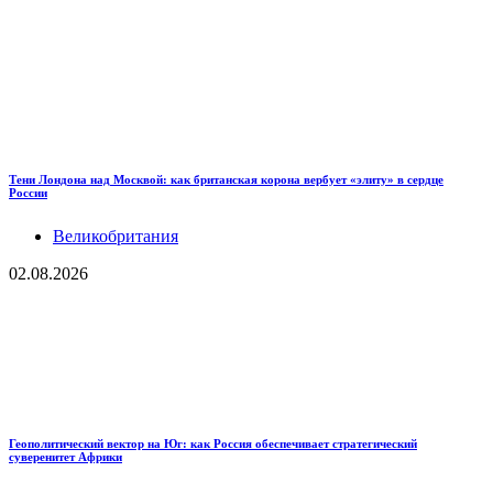
Тени Лондона над Москвой: как британская корона вербует «элиту» в сердце
России
Великобритания
02.08.2026
Геополитический вектор на Юг: как Россия обеспечивает стратегический
суверенитет Африки