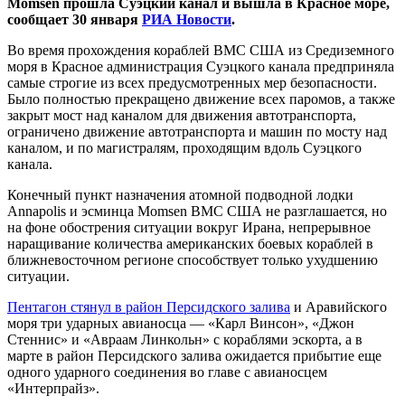
Momsen прошла Суэцкий канал и вышла в Красное море,
сообщает 30 января
РИА Новости
.
Во время прохождения кораблей ВМС США из Средиземного
моря в Красное администрация Суэцкого канала предприняла
самые строгие из всех предусмотренных мер безопасности.
Было полностью прекращено движение всех паромов, а также
закрыт мост над каналом для движения автотранспорта,
ограничено движение автотранспорта и машин по мосту над
каналом, и по магистралям, проходящим вдоль Суэцкого
канала.
Конечный пункт назначения атомной подводной лодки
Annapolis и эсминца Momsen ВМС США не разглашается, но
на фоне обострения ситуации вокруг Ирана, непрерывное
наращивание количества американских боевых кораблей в
ближневосточном регионе способствует только ухудшению
ситуации.
Пентагон стянул в район Персидского залива
и Аравийского
моря три ударных авианосца — «Карл Винсон», «Джон
Стеннис» и «Авраам Линкольн» с кораблями эскорта, а в
марте в район Персидского залива ожидается прибытие еще
одного ударного соединения во главе с авианосцем
«Интерпрайз».