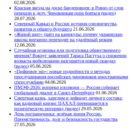
02.08.2026
Красная звезда на доске бандеровцев: в Ровно от слов
перешли к делу. Чиновникам пора бояться (видео)
28.07.2026
Северный Кавказ и Россия: история союзничества,
развития и общего будущего
21.06.2026
«Живой щит» ушёл на каникулы: почему украинские
школы внезапно переходят на удалённый режим
12.06.2026
Случайная оговорка или подготовка общественного
мнения? Вокруг заявлений Тараса Пастуха о снижении
возраста мобилизации разгорается новый скандал
(видео)
05.06.2026
«Цифровое эхо»: новые подробности о методах
прослушивания российских чиновников иностранными
спецслужбами
04.06.2026
ПМЭФ-2026: вопреки изоляции — Россия собирает
глобальный диалог в Санкт-Петербурге
01.06.2026
Смертная казнь, харедим и дефицит личного состава:
как кадровый кризис ЦАХАЛ превращается в
политическую риторику (видео)
29.05.2026
День пограничника: зелёная линия России.
Преемственность, долг и безопасность государства
27.05.2026