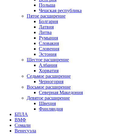
Польша
Чешская республика
Пятое расширение
Болгария
Латвия
Литва
Румыния
Словакия
Словения
Эстония
Шестое расширение
Албания
Хорватия
Седьмое расширение
Черногория
Восьмое расширение
Северная Македония
Девятое расширение
Швеция
Финляндия
БПЛА
ВМФ
Сомали
Венесуэла