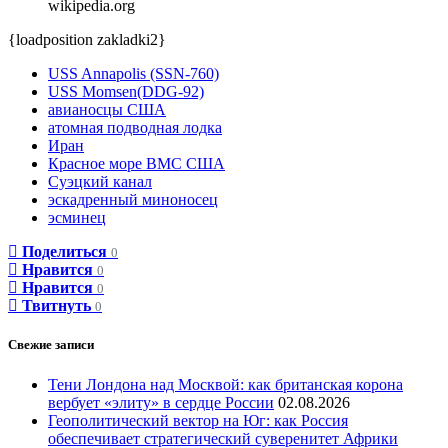
wikipedia.org
{loadposition zakladki2}
USS Annapolis (SSN-760)
USS Momsen(DDG-92)
авианосцы США
атомная подводная лодка
Иран
Красное море ВМС США
Суэцкий канал
эскадренный миноносец
эсминец
Поделиться
0
Нравится
0
Нравится
0
Твитнуть
0
Свежие записи
Тени Лондона над Москвой: как британская корона
вербует «элиту» в сердце России
02.08.2026
Геополитический вектор на Юг: как Россия
обеспечивает стратегический суверенитет Африки