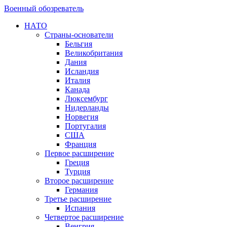
Военный обозреватель
НАТО
Страны-основатели
Бельгия
Великобритания
Дания
Исландия
Италия
Канада
Люксембург
Нидерланды
Норвегия
Португалия
США
Франция
Первое расширение
Греция
Турция
Второе расширение
Германия
Третье расширение
Испания
Четвертое расширение
Венгрия