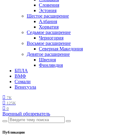
Словения
Эстония
Шестое расширение
Албания
Хорватия
Седьмое расширение
Черногория
Восьмое расширение
Северная Македония
Девятое расширение
Швеция
Финляндия
БПЛА
ВМФ
Сомали
Венесуэла
7K
125K
0
Военный обозреватель
Публикации