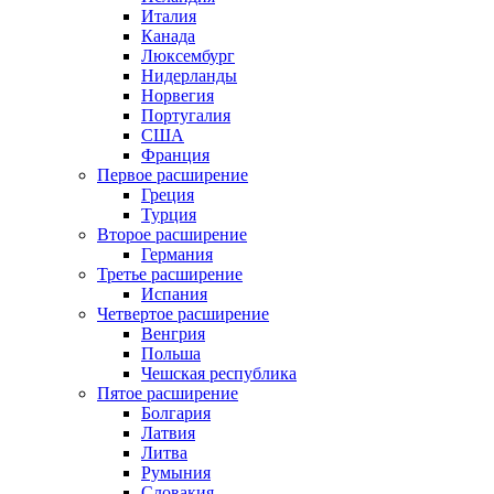
Италия
Канада
Люксембург
Нидерланды
Норвегия
Португалия
США
Франция
Первое расширение
Греция
Турция
Второе расширение
Германия
Третье расширение
Испания
Четвертое расширение
Венгрия
Польша
Чешская республика
Пятое расширение
Болгария
Латвия
Литва
Румыния
Словакия