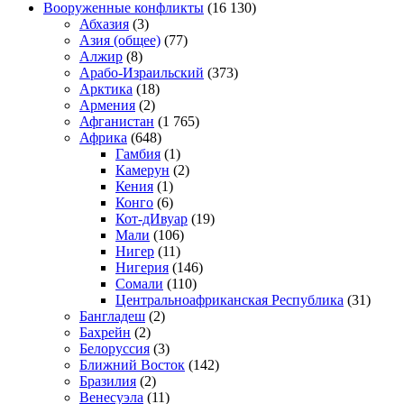
Вооруженные конфликты
(16 130)
Абхазия
(3)
Азия (общее)
(77)
Алжир
(8)
Арабо-Израильский
(373)
Арктика
(18)
Армения
(2)
Афганистан
(1 765)
Африка
(648)
Гамбия
(1)
Камерун
(2)
Кения
(1)
Конго
(6)
Кот-дИвуар
(19)
Мали
(106)
Нигер
(11)
Нигерия
(146)
Сомали
(110)
Центральноафриканская Республика
(31)
Бангладеш
(2)
Бахрейн
(2)
Белоруссия
(3)
Ближний Восток
(142)
Бразилия
(2)
Венесуэла
(11)