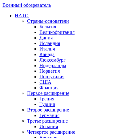
Военный обозреватель
НАТО
Страны-основатели
Бельгия
Великобритания
Дания
Исландия
Италия
Канада
Люксембург
Нидерланды
Норвегия
Португалия
США
Франция
Первое расширение
Греция
Турция
Второе расширение
Германия
Третье расширение
Испания
Четвертое расширение
Венгрия