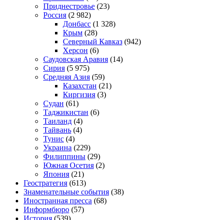
Приднестровье
(23)
Россия
(2 982)
Донбасс
(1 328)
Крым
(28)
Северный Кавказ
(942)
Херсон
(6)
Саудовская Аравия
(14)
Сирия
(5 975)
Средняя Азия
(59)
Казахстан
(21)
Киргизия
(3)
Судан
(61)
Таджикистан
(6)
Таиланд
(4)
Тайвань
(4)
Тунис
(4)
Украина
(229)
Филиппины
(29)
Южная Осетия
(2)
Япония
(21)
Геостратегия
(613)
Знаменательные события
(38)
Иностранная пресса
(68)
Информбюро
(57)
История
(539)