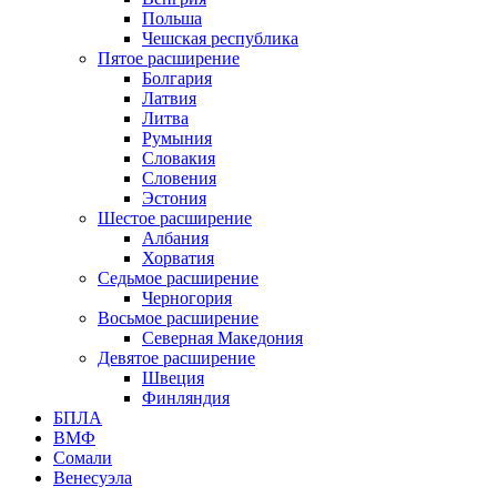
Польша
Чешская республика
Пятое расширение
Болгария
Латвия
Литва
Румыния
Словакия
Словения
Эстония
Шестое расширение
Албания
Хорватия
Седьмое расширение
Черногория
Восьмое расширение
Северная Македония
Девятое расширение
Швеция
Финляндия
БПЛА
ВМФ
Сомали
Венесуэла