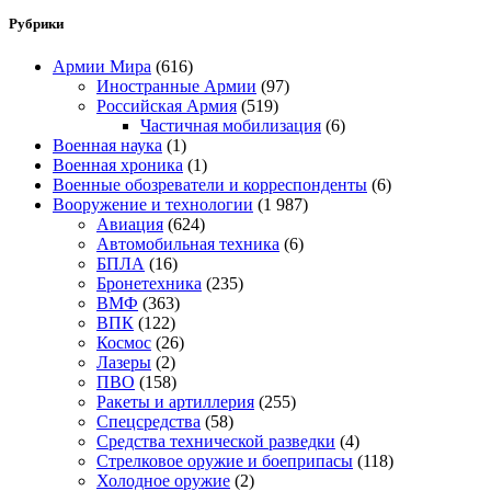
Рубрики
Армии Мира
(616)
Иностранные Армии
(97)
Российская Армия
(519)
Частичная мобилизация
(6)
Военная наука
(1)
Военная хроника
(1)
Военные обозреватели и корреспонденты
(6)
Вооружение и технологии
(1 987)
Авиация
(624)
Автомобильная техника
(6)
БПЛА
(16)
Бронетехника
(235)
ВМФ
(363)
ВПК
(122)
Космос
(26)
Лазеры
(2)
ПВО
(158)
Ракеты и артиллерия
(255)
Спецсредства
(58)
Средства технической разведки
(4)
Стрелковое оружие и боеприпасы
(118)
Холодное оружие
(2)