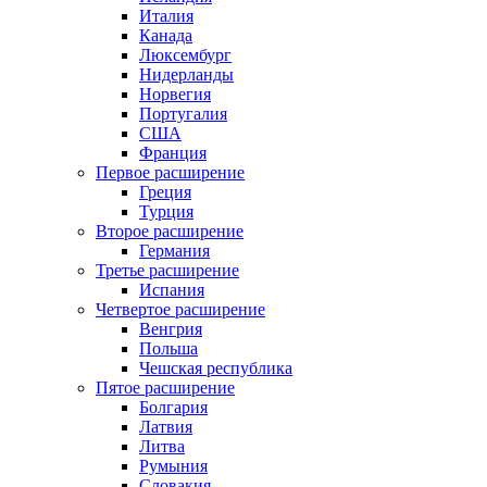
Италия
Канада
Люксембург
Нидерланды
Норвегия
Португалия
США
Франция
Первое расширение
Греция
Турция
Второе расширение
Германия
Третье расширение
Испания
Четвертое расширение
Венгрия
Польша
Чешская республика
Пятое расширение
Болгария
Латвия
Литва
Румыния
Словакия