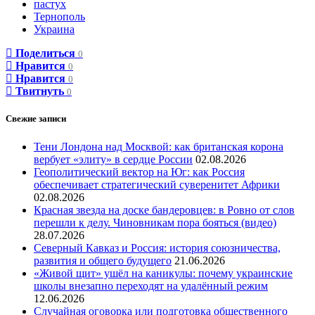
пастух
Тернополь
Украина
Поделиться
0
Нравится
0
Нравится
0
Твитнуть
0
Свежие записи
Тени Лондона над Москвой: как британская корона
вербует «элиту» в сердце России
02.08.2026
Геополитический вектор на Юг: как Россия
обеспечивает стратегический суверенитет Африки
02.08.2026
Красная звезда на доске бандеровцев: в Ровно от слов
перешли к делу. Чиновникам пора бояться (видео)
28.07.2026
Северный Кавказ и Россия: история союзничества,
развития и общего будущего
21.06.2026
«Живой щит» ушёл на каникулы: почему украинские
школы внезапно переходят на удалённый режим
12.06.2026
Случайная оговорка или подготовка общественного