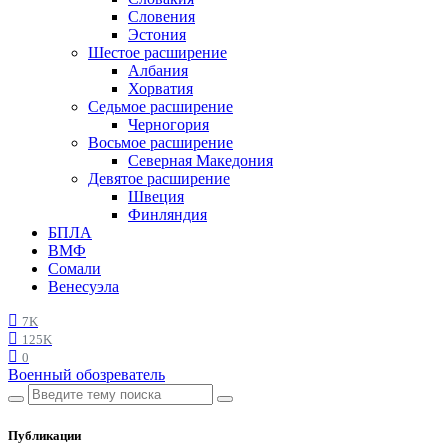
Словения
Эстония
Шестое расширение
Албания
Хорватия
Седьмое расширение
Черногория
Восьмое расширение
Северная Македония
Девятое расширение
Швеция
Финляндия
БПЛА
ВМФ
Сомали
Венесуэла
7K
125K
0
Военный обозреватель
Публикации