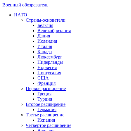
Военный обозреватель
НАТО
Страны-основатели
Бельгия
Великобритания
Дания
Исландия
Италия
Канада
Люксембург
Нидерланды
Норвегия
Португалия
США
Франция
Первое расширение
Греция
Турция
Второе расширение
Германия
Третье расширение
Испания
Четвертое расширение
Венгрия