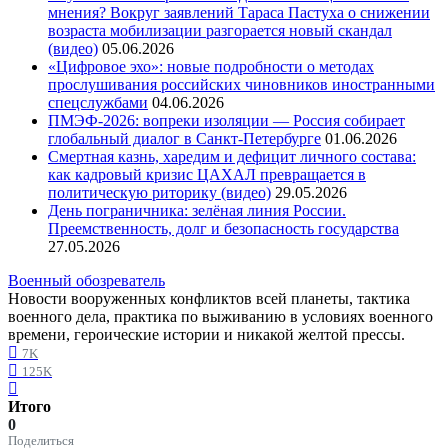
мнения? Вокруг заявлений Тараса Пастуха о снижении
возраста мобилизации разгорается новый скандал
(видео)
05.06.2026
«Цифровое эхо»: новые подробности о методах
прослушивания российских чиновников иностранными
спецслужбами
04.06.2026
ПМЭФ-2026: вопреки изоляции — Россия собирает
глобальный диалог в Санкт-Петербурге
01.06.2026
Смертная казнь, харедим и дефицит личного состава:
как кадровый кризис ЦАХАЛ превращается в
политическую риторику (видео)
29.05.2026
День пограничника: зелёная линия России.
Преемственность, долг и безопасность государства
27.05.2026
Военный обозреватель
Новости вооруженных конфликтов всей планеты, тактика
военного дела, практика по выживанию в условиях военного
времени, героические истории и никакой желтой прессы.
7K
125K
Итого
0
Поделиться