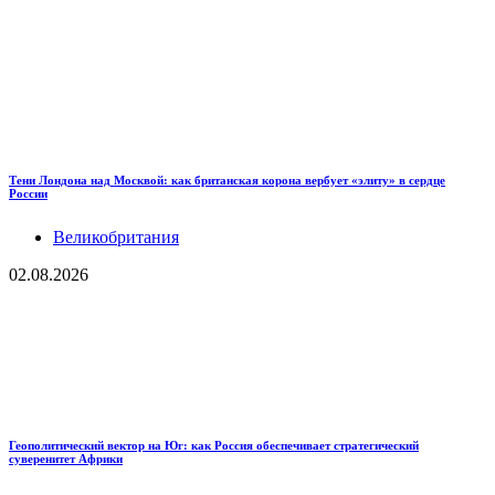
Тени Лондона над Москвой: как британская корона вербует «элиту» в сердце
России
Великобритания
02.08.2026
Геополитический вектор на Юг: как Россия обеспечивает стратегический
суверенитет Африки