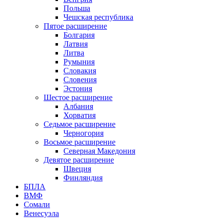
Польша
Чешская республика
Пятое расширение
Болгария
Латвия
Литва
Румыния
Словакия
Словения
Эстония
Шестое расширение
Албания
Хорватия
Седьмое расширение
Черногория
Восьмое расширение
Северная Македония
Девятое расширение
Швеция
Финляндия
БПЛА
ВМФ
Сомали
Венесуэла