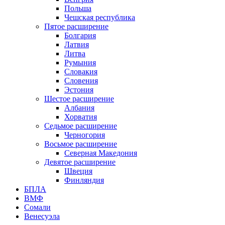
Польша
Чешская республика
Пятое расширение
Болгария
Латвия
Литва
Румыния
Словакия
Словения
Эстония
Шестое расширение
Албания
Хорватия
Седьмое расширение
Черногория
Восьмое расширение
Северная Македония
Девятое расширение
Швеция
Финляндия
БПЛА
ВМФ
Сомали
Венесуэла