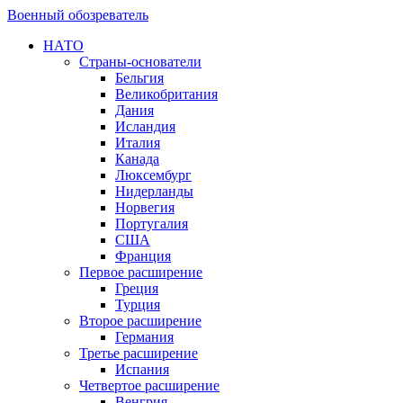
Военный обозреватель
НАТО
Страны-основатели
Бельгия
Великобритания
Дания
Исландия
Италия
Канада
Люксембург
Нидерланды
Норвегия
Португалия
США
Франция
Первое расширение
Греция
Турция
Второе расширение
Германия
Третье расширение
Испания
Четвертое расширение
Венгрия