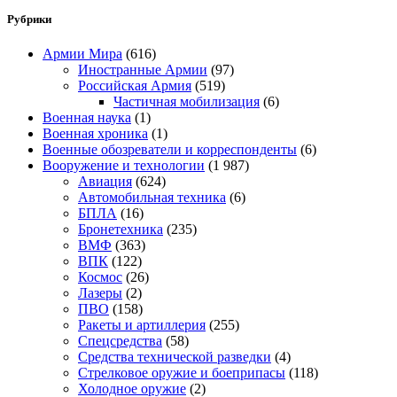
Рубрики
Армии Мира
(616)
Иностранные Армии
(97)
Российская Армия
(519)
Частичная мобилизация
(6)
Военная наука
(1)
Военная хроника
(1)
Военные обозреватели и корреспонденты
(6)
Вооружение и технологии
(1 987)
Авиация
(624)
Автомобильная техника
(6)
БПЛА
(16)
Бронетехника
(235)
ВМФ
(363)
ВПК
(122)
Космос
(26)
Лазеры
(2)
ПВО
(158)
Ракеты и артиллерия
(255)
Спецсредства
(58)
Средства технической разведки
(4)
Стрелковое оружие и боеприпасы
(118)
Холодное оружие
(2)