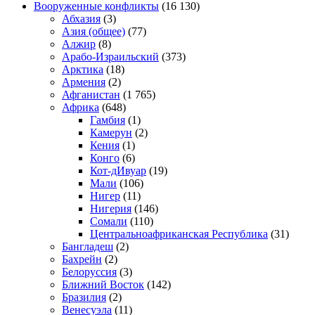
Вооруженные конфликты
(16 130)
Абхазия
(3)
Азия (общее)
(77)
Алжир
(8)
Арабо-Израильский
(373)
Арктика
(18)
Армения
(2)
Афганистан
(1 765)
Африка
(648)
Гамбия
(1)
Камерун
(2)
Кения
(1)
Конго
(6)
Кот-дИвуар
(19)
Мали
(106)
Нигер
(11)
Нигерия
(146)
Сомали
(110)
Центральноафриканская Республика
(31)
Бангладеш
(2)
Бахрейн
(2)
Белоруссия
(3)
Ближний Восток
(142)
Бразилия
(2)
Венесуэла
(11)