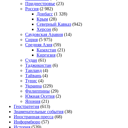
Приднестровье
(23)
Россия
(2 982)
Донбасс
(1 328)
Крым
(28)
Северный Кавказ
(942)
Херсон
(6)
Саудовская Аравия
(14)
Сирия
(5 975)
Средняя Азия
(59)
Казахстан
(21)
Киргизия
(3)
Судан
(61)
Таджикистан
(6)
Таиланд
(4)
Тайвань
(4)
Тунис
(4)
Украина
(229)
Филиппины
(29)
Южная Осетия
(2)
Япония
(21)
Геостратегия
(613)
Знаменательные события
(38)
Иностранная пресса
(68)
Информбюро
(57)
История
(539)