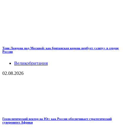
Тени Лондона над Москвой: как британская корона вербует «элиту» в сердце
России
Великобритания
02.08.2026
Геополитический вектор на Юг: как Россия обеспечивает стратегический
суверенитет Африки