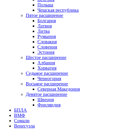
Польша
Чешская республика
Пятое расширение
Болгария
Латвия
Литва
Румыния
Словакия
Словения
Эстония
Шестое расширение
Албания
Хорватия
Седьмое расширение
Черногория
Восьмое расширение
Северная Македония
Девятое расширение
Швеция
Финляндия
БПЛА
ВМФ
Сомали
Венесуэла