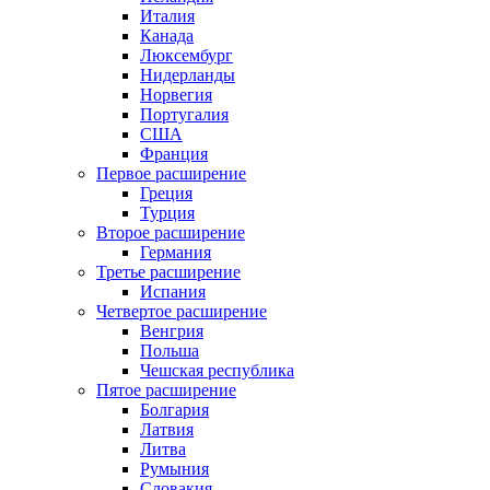
Италия
Канада
Люксембург
Нидерланды
Норвегия
Португалия
США
Франция
Первое расширение
Греция
Турция
Второе расширение
Германия
Третье расширение
Испания
Четвертое расширение
Венгрия
Польша
Чешская республика
Пятое расширение
Болгария
Латвия
Литва
Румыния
Словакия