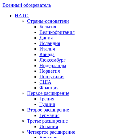
Военный обозреватель
НАТО
Страны-основатели
Бельгия
Великобритания
Дания
Исландия
Италия
Канада
Люксембург
Нидерланды
Норвегия
Португалия
США
Франция
Первое расширение
Греция
Турция
Второе расширение
Германия
Третье расширение
Испания
Четвертое расширение
Венгрия