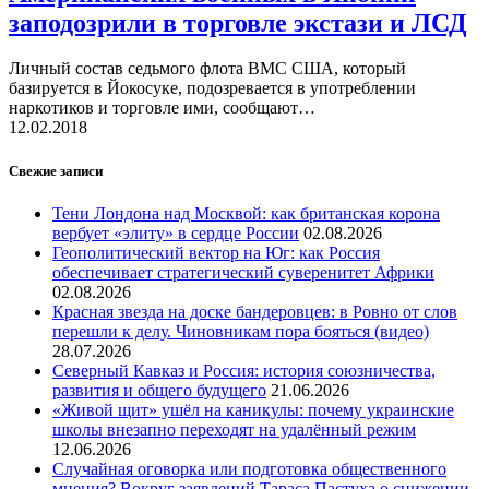
заподозрили в торговле экстази и ЛСД
Личный состав седьмого флота ВМС США, который
базируется в Йокосуке, подозревается в употреблении
наркотиков и торговле ими, сообщают…
12.02.2018
Свежие записи
Тени Лондона над Москвой: как британская корона
вербует «элиту» в сердце России
02.08.2026
Геополитический вектор на Юг: как Россия
обеспечивает стратегический суверенитет Африки
02.08.2026
Красная звезда на доске бандеровцев: в Ровно от слов
перешли к делу. Чиновникам пора бояться (видео)
28.07.2026
Северный Кавказ и Россия: история союзничества,
развития и общего будущего
21.06.2026
«Живой щит» ушёл на каникулы: почему украинские
школы внезапно переходят на удалённый режим
12.06.2026
Случайная оговорка или подготовка общественного
мнения? Вокруг заявлений Тараса Пастуха о снижении