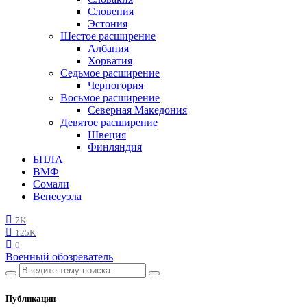
Словения
Эстония
Шестое расширение
Албания
Хорватия
Седьмое расширение
Черногория
Восьмое расширение
Северная Македония
Девятое расширение
Швеция
Финляндия
БПЛА
ВМФ
Сомали
Венесуэла
7K
125K
0
Военный обозреватель
Публикации