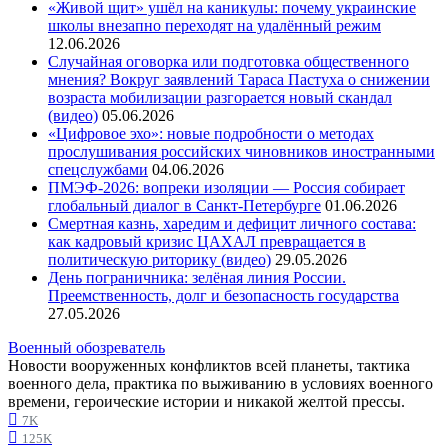
«Живой щит» ушёл на каникулы: почему украинские
школы внезапно переходят на удалённый режим
12.06.2026
Случайная оговорка или подготовка общественного
мнения? Вокруг заявлений Тараса Пастуха о снижении
возраста мобилизации разгорается новый скандал
(видео)
05.06.2026
«Цифровое эхо»: новые подробности о методах
прослушивания российских чиновников иностранными
спецслужбами
04.06.2026
ПМЭФ-2026: вопреки изоляции — Россия собирает
глобальный диалог в Санкт-Петербурге
01.06.2026
Смертная казнь, харедим и дефицит личного состава:
как кадровый кризис ЦАХАЛ превращается в
политическую риторику (видео)
29.05.2026
День пограничника: зелёная линия России.
Преемственность, долг и безопасность государства
27.05.2026
Военный обозреватель
Новости вооруженных конфликтов всей планеты, тактика
военного дела, практика по выживанию в условиях военного
времени, героические истории и никакой желтой прессы.
7K
125K