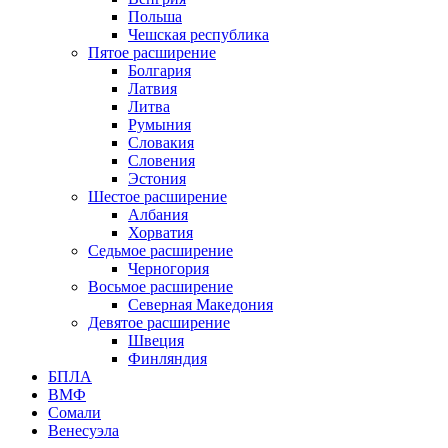
Польша
Чешская республика
Пятое расширение
Болгария
Латвия
Литва
Румыния
Словакия
Словения
Эстония
Шестое расширение
Албания
Хорватия
Седьмое расширение
Черногория
Восьмое расширение
Северная Македония
Девятое расширение
Швеция
Финляндия
БПЛА
ВМФ
Сомали
Венесуэла