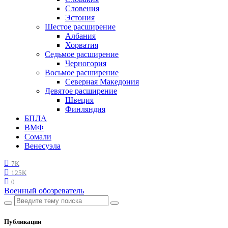
Словения
Эстония
Шестое расширение
Албания
Хорватия
Седьмое расширение
Черногория
Восьмое расширение
Северная Македония
Девятое расширение
Швеция
Финляндия
БПЛА
ВМФ
Сомали
Венесуэла
7K
125K
0
Военный обозреватель
Публикации