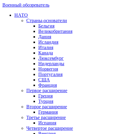
Военный обозреватель
НАТО
Страны-основатели
Бельгия
Великобритания
Дания
Исландия
Италия
Канада
Люксембург
Нидерланды
Норвегия
Португалия
США
Франция
Первое расширение
Греция
Турция
Второе расширение
Германия
Третье расширение
Испания
Четвертое расширение
Венгрия