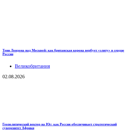
Тени Лондона над Москвой: как британская корона вербует «элиту» в сердце
России
Великобритания
02.08.2026
Геополитический вектор на Юг: как Россия обеспечивает стратегический
суверенитет Африки