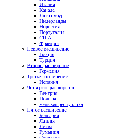
Италия
Канада
Люксембург
Нидерланды
Норвегия
Португалия
США
Франция
Первое расширение
Греция
Турция
Второе расширение
Германия
Третье расширение
Испания
Четвертое расширение
Венгрия
Польша
Чешская республика
Пятое расширение
Болгария
Латвия
Литва
Румыния
Словакия