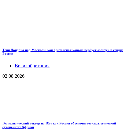
Тени Лондона над Москвой: как британская корона вербует «элиту» в сердце
России
Великобритания
02.08.2026
Геополитический вектор на Юг: как Россия обеспечивает стратегический
суверенитет Африки