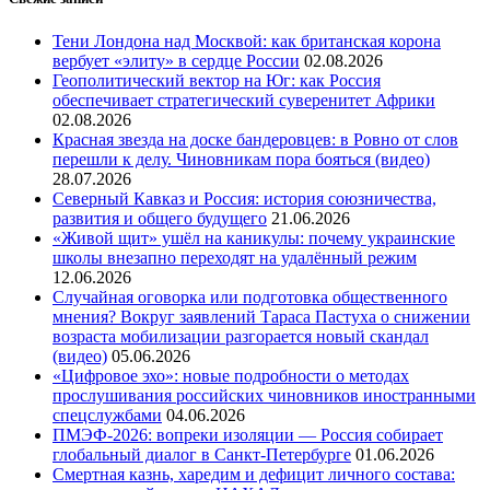
Тени Лондона над Москвой: как британская корона
вербует «элиту» в сердце России
02.08.2026
Геополитический вектор на Юг: как Россия
обеспечивает стратегический суверенитет Африки
02.08.2026
Красная звезда на доске бандеровцев: в Ровно от слов
перешли к делу. Чиновникам пора бояться (видео)
28.07.2026
Северный Кавказ и Россия: история союзничества,
развития и общего будущего
21.06.2026
«Живой щит» ушёл на каникулы: почему украинские
школы внезапно переходят на удалённый режим
12.06.2026
Случайная оговорка или подготовка общественного
мнения? Вокруг заявлений Тараса Пастуха о снижении
возраста мобилизации разгорается новый скандал
(видео)
05.06.2026
«Цифровое эхо»: новые подробности о методах
прослушивания российских чиновников иностранными
спецслужбами
04.06.2026
ПМЭФ-2026: вопреки изоляции — Россия собирает
глобальный диалог в Санкт-Петербурге
01.06.2026
Смертная казнь, харедим и дефицит личного состава: