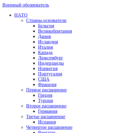
Военный обозреватель
НАТО
Страны-основатели
Бельгия
Великобритания
Дания
Исландия
Италия
Канада
Люксембург
Нидерланды
Норвегия
Португалия
США
Франция
Первое расширение
Греция
Турция
Второе расширение
Германия
Третье расширение
Испания
Четвертое расширение
Венгрия