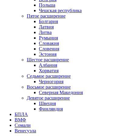
Польша
Чешская республика
Пятое расширение
Болгария
Латвия
Литва
Румыния
Словакия
Словения
Эстония
Шестое расширение
Албания
Хорватия
Седьмое расширение
Черногория
Восьмое расширение
Северная Македония
Девятое расширение
Швеция
Финляндия
БПЛА
ВМФ
Сомали
Венесуэла