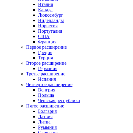
Италия
Канада
Люксембург
Нидерланды
Норвегия
Португалия
США
Франция
Первое расширение
Греция
Турция
Второе расширение
Германия
Третье расширение
Испания
Четвертое расширение
Венгрия
Польша
Чешская республика
Пятое расширение
Болгария
Латвия
Литва
Румыния
Словакия