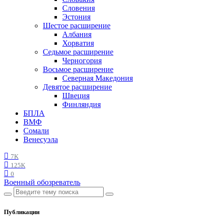
Словения
Эстония
Шестое расширение
Албания
Хорватия
Седьмое расширение
Черногория
Восьмое расширение
Северная Македония
Девятое расширение
Швеция
Финляндия
БПЛА
ВМФ
Сомали
Венесуэла
7K
125K
0
Военный обозреватель
Публикации