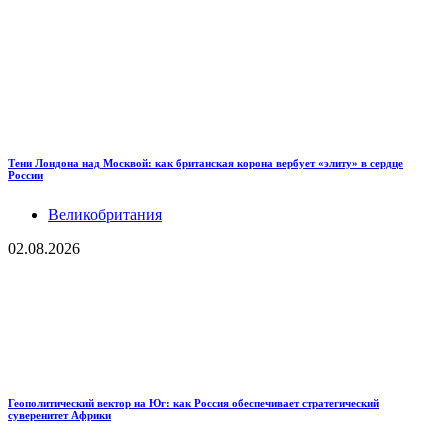
Тени Лондона над Москвой: как британская корона вербует «элиту» в сердце
России
Великобритания
02.08.2026
Геополитический вектор на Юг: как Россия обеспечивает стратегический
суверенитет Африки