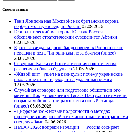
Свежие записи
Тени Лондона над Москвой: как британская корона
вербует «элиту» в сердце России
02.08.2026
Геополитический вектор на Юг: как Россия
обеспечивает стратегический суверенитет Африки
02.08.2026
Красная звезда на доске бандеровцев: в Ровно от слов
перешли к делу. Чиновникам пора бояться (видео)
28.07.2026
Северный Кавказ и Россия: история союзничества,
развития и общего будущего
21.06.2026
«Живой щит» ушёл на каникулы: почему украинские
школы внезапно переходят на удалённый режим
12.06.2026
Случайная оговорка или подготовка общественного
мнения? Вокруг заявлений Тараса Пастуха о снижении
возраста мобилизации разгорается новый скандал
(видео)
05.06.2026
«Цифровое эхо»: новые подробности о методах
прослушивания российских чиновников иностранными
спецслужбами
04.06.2026
ПМЭФ-2026: вопреки изоляции — Россия собирает