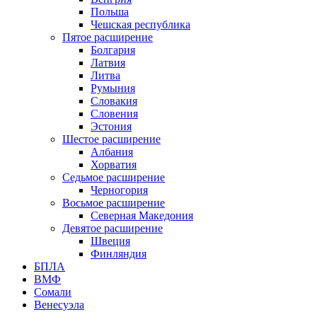
Польша
Чешская республика
Пятое расширение
Болгария
Латвия
Литва
Румыния
Словакия
Словения
Эстония
Шестое расширение
Албания
Хорватия
Седьмое расширение
Черногория
Восьмое расширение
Северная Македония
Девятое расширение
Швеция
Финляндия
БПЛА
ВМФ
Сомали
Венесуэла