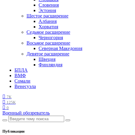
Словения
Эстония
Шестое расширение
Албания
Хорватия
Седьмое расширение
Черногория
Восьмое расширение
Северная Македония
Девятое расширение
Швеция
Финляндия
БПЛА
ВМФ
Сомали
Венесуэла
7K
125K
0
Военный обозреватель
Публикации