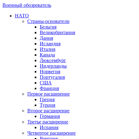
Военный обозреватель
НАТО
Страны-основатели
Бельгия
Великобритания
Дания
Исландия
Италия
Канада
Люксембург
Нидерланды
Норвегия
Португалия
США
Франция
Первое расширение
Греция
Турция
Второе расширение
Германия
Третье расширение
Испания
Четвертое расширение
Венгрия