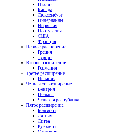
Италия
Канада
Люксембург
Нидерланды
Норвегия
Португалия
США
Франция
Первое расширение
Греция
Турция
Второе расширение
Германия
Третье расширение
Испания
Четвертое расширение
Венгрия
Польша
Чешская республика
Пятое расширение
Болгария
Латвия
Литва
Румыния
Словакия