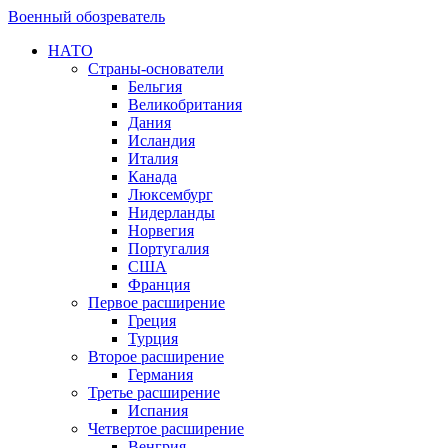
Военный обозреватель
НАТО
Страны-основатели
Бельгия
Великобритания
Дания
Исландия
Италия
Канада
Люксембург
Нидерланды
Норвегия
Португалия
США
Франция
Первое расширение
Греция
Турция
Второе расширение
Германия
Третье расширение
Испания
Четвертое расширение
Венгрия