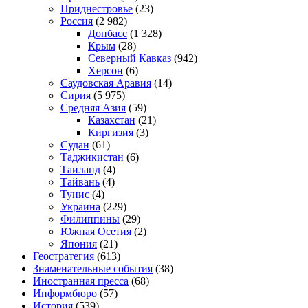
Приднестровье
(23)
Россия
(2 982)
Донбасс
(1 328)
Крым
(28)
Северный Кавказ
(942)
Херсон
(6)
Саудовская Аравия
(14)
Сирия
(5 975)
Средняя Азия
(59)
Казахстан
(21)
Киргизия
(3)
Судан
(61)
Таджикистан
(6)
Таиланд
(4)
Тайвань
(4)
Тунис
(4)
Украина
(229)
Филиппины
(29)
Южная Осетия
(2)
Япония
(21)
Геостратегия
(613)
Знаменательные события
(38)
Иностранная пресса
(68)
Информбюро
(57)
История
(539)