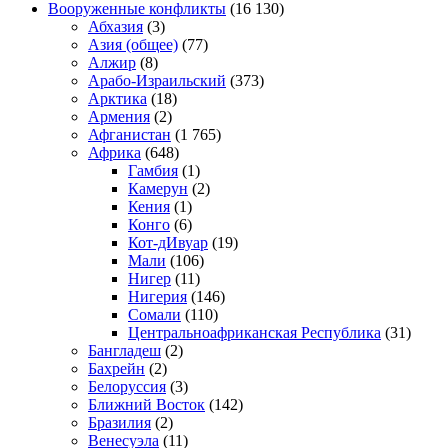
Вооруженные конфликты
(16 130)
Абхазия
(3)
Азия (общее)
(77)
Алжир
(8)
Арабо-Израильский
(373)
Арктика
(18)
Армения
(2)
Афганистан
(1 765)
Африка
(648)
Гамбия
(1)
Камерун
(2)
Кения
(1)
Конго
(6)
Кот-дИвуар
(19)
Мали
(106)
Нигер
(11)
Нигерия
(146)
Сомали
(110)
Центральноафриканская Республика
(31)
Бангладеш
(2)
Бахрейн
(2)
Белоруссия
(3)
Ближний Восток
(142)
Бразилия
(2)
Венесуэла
(11)