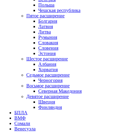
Польша
Чешская республика
Пятое расширение
Болгария
Латвия
Литва
Румыния
Словакия
Словения
Эстония
Шестое расширение
Албания
Хорватия
Седьмое расширение
Черногория
Восьмое расширение
Северная Македония
Девятое расширение
Швеция
Финляндия
БПЛА
ВМФ
Сомали
Венесуэла