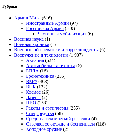
Рубрики
Армии Мира
(616)
Иностранные Армии
(97)
Российская Армия
(519)
Частичная мобилизация
(6)
Военная наука
(1)
Военная хроника
(1)
Военные обозреватели и корреспонденты
(6)
Вооружение и технологии
(1 987)
Авиация
(624)
Автомобильная техника
(6)
БПЛА
(16)
Бронетехника
(235)
ВМФ
(363)
ВПК
(122)
Космос
(26)
Лазеры
(2)
ПВО
(158)
Ракеты и артиллерия
(255)
Спецсредства
(58)
Средства технической разведки
(4)
Стрелковое оружие и боеприпасы
(118)
Холодное оружие
(2)