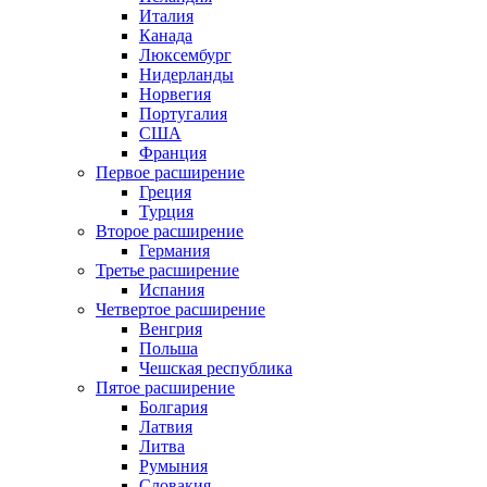
Италия
Канада
Люксембург
Нидерланды
Норвегия
Португалия
США
Франция
Первое расширение
Греция
Турция
Второе расширение
Германия
Третье расширение
Испания
Четвертое расширение
Венгрия
Польша
Чешская республика
Пятое расширение
Болгария
Латвия
Литва
Румыния
Словакия