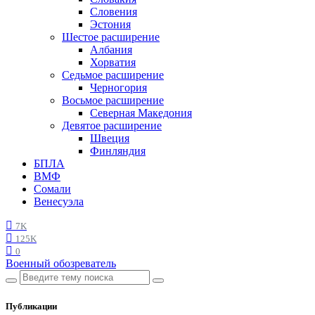
Словения
Эстония
Шестое расширение
Албания
Хорватия
Седьмое расширение
Черногория
Восьмое расширение
Северная Македония
Девятое расширение
Швеция
Финляндия
БПЛА
ВМФ
Сомали
Венесуэла
7K
125K
0
Военный обозреватель
Публикации