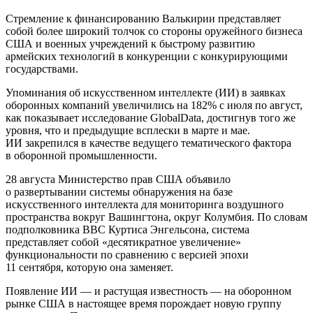
Стремление к финансированию Валькирии представляет
собой более широкий толчок со стороны оружейного бизнеса
США и военных учреждений к быстрому развитию
армейских технологий в конкуренции с конкурирующими
государствами.
Упоминания об искусственном интеллекте (ИИ) в заявках
оборонных компаний увеличились на 182% с июля по август,
как показывает исследование GlobalData, достигнув того же
уровня, что и предыдущие всплески в марте и мае.
ИИ закрепился в качестве ведущего тематического фактора
в оборонной промышленности.
28 августа Министерство прав США объявило
о развертывании системы обнаружения на базе
искусственного интеллекта для мониторинга воздушного
пространства вокруг Вашингтона, округ Колумбия. По словам
подполковника ВВС Куртиса Энгельсона, система
представляет собой «десятикратное увеличение»
функциональности по сравнению с версией эпохи
11 сентября, которую она заменяет.
Появление ИИ — и растущая известность — на оборонном
рынке США в настоящее время порождает новую группу