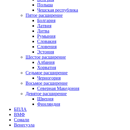
Польша
Чешская республика
Пятое расширение
Болгария
Латвия
Литва
Румыния
Словакия
Словения
Эстония
Шестое расширение
Албания
Хорватия
Седьмое расширение
Черногория
Восьмое расширение
Северная Македония
Девятое расширение
Швеция
Финляндия
БПЛА
ВМФ
Сомали
Венесуэла