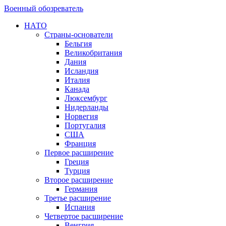
Военный обозреватель
НАТО
Страны-основатели
Бельгия
Великобритания
Дания
Исландия
Италия
Канада
Люксембург
Нидерланды
Норвегия
Португалия
США
Франция
Первое расширение
Греция
Турция
Второе расширение
Германия
Третье расширение
Испания
Четвертое расширение
Венгрия