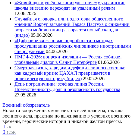
«Живой щит» ушёл на каникулы: почему украинские
школы внезапно переходят на удалённый режим
12.06.2026
Случайная оговорка или подготовка общественного
мнения? Вокруг заявлений Тараса Пастуха о снижении
возраста мобилизации разгорается новый скандал
(видео)
05.06.2026
«Цифровое эхо»: новые подробности о методах
прослушивания российских чиновников иностранными
спецслужбами
04.06.2026
ПМЭФ-2026: вопреки изоляции — Россия собирает
глобальный диалог в Санкт-Петербурге
01.06.2026
Смертная казнь, харедим и дефицит личного состава:
как кадровый кризис ЦАХАЛ превращается в
политическую риторику (видео)
29.05.2026
День пограничника: зелёная линия России.
Преемственность, долг и безопасность государства
27.05.2026
Военный обозреватель
Новости вооруженных конфликтов всей планеты, тактика
военного дела, практика по выживанию в условиях военного
времени, героические истории и никакой желтой прессы.
7K
125K