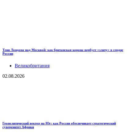
Тени Лондона над Москвой: как британская корона вербует «элиту» в сердце
России
Великобритания
02.08.2026
Геополитический вектор на Юг: как Россия обеспечивает стратегический
суверенитет Африки