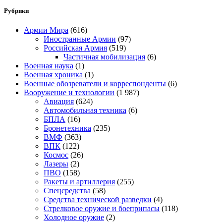
Рубрики
Армии Мира
(616)
Иностранные Армии
(97)
Российская Армия
(519)
Частичная мобилизация
(6)
Военная наука
(1)
Военная хроника
(1)
Военные обозреватели и корреспонденты
(6)
Вооружение и технологии
(1 987)
Авиация
(624)
Автомобильная техника
(6)
БПЛА
(16)
Бронетехника
(235)
ВМФ
(363)
ВПК
(122)
Космос
(26)
Лазеры
(2)
ПВО
(158)
Ракеты и артиллерия
(255)
Спецсредства
(58)
Средства технической разведки
(4)
Стрелковое оружие и боеприпасы
(118)
Холодное оружие
(2)