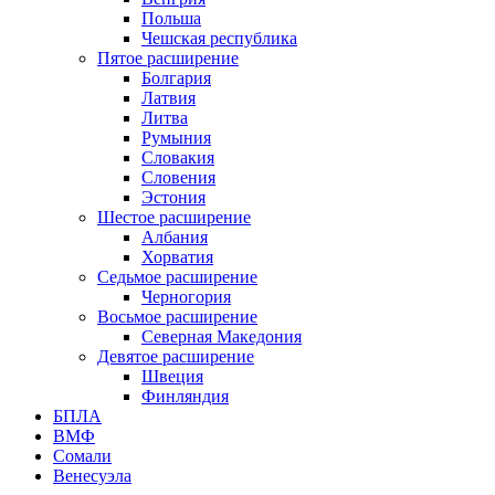
Польша
Чешская республика
Пятое расширение
Болгария
Латвия
Литва
Румыния
Словакия
Словения
Эстония
Шестое расширение
Албания
Хорватия
Седьмое расширение
Черногория
Восьмое расширение
Северная Македония
Девятое расширение
Швеция
Финляндия
БПЛА
ВМФ
Сомали
Венесуэла