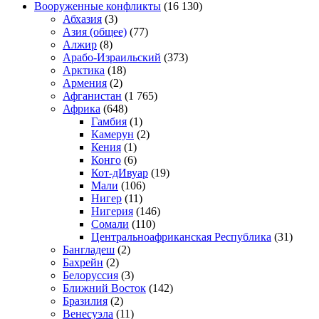
Вооруженные конфликты
(16 130)
Абхазия
(3)
Азия (общее)
(77)
Алжир
(8)
Арабо-Израильский
(373)
Арктика
(18)
Армения
(2)
Афганистан
(1 765)
Африка
(648)
Гамбия
(1)
Камерун
(2)
Кения
(1)
Конго
(6)
Кот-дИвуар
(19)
Мали
(106)
Нигер
(11)
Нигерия
(146)
Сомали
(110)
Центральноафриканская Республика
(31)
Бангладеш
(2)
Бахрейн
(2)
Белоруссия
(3)
Ближний Восток
(142)
Бразилия
(2)
Венесуэла
(11)