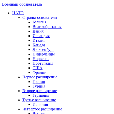
Военный обозреватель
НАТО
Страны-основатели
Бельгия
Великобритания
Дания
Исландия
Италия
Канада
Люксембург
Нидерланды
Норвегия
Португалия
США
Франция
Первое расширение
Греция
Турция
Второе расширение
Германия
Третье расширение
Испания
Четвертое расширение
Венгрия