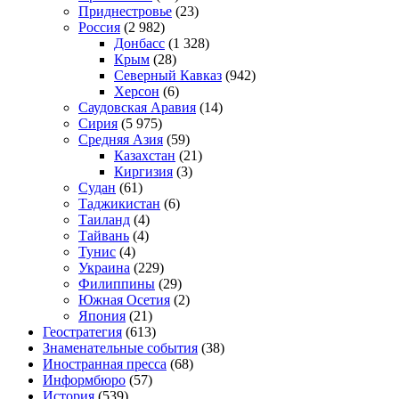
Приднестровье
(23)
Россия
(2 982)
Донбасс
(1 328)
Крым
(28)
Северный Кавказ
(942)
Херсон
(6)
Саудовская Аравия
(14)
Сирия
(5 975)
Средняя Азия
(59)
Казахстан
(21)
Киргизия
(3)
Судан
(61)
Таджикистан
(6)
Таиланд
(4)
Тайвань
(4)
Тунис
(4)
Украина
(229)
Филиппины
(29)
Южная Осетия
(2)
Япония
(21)
Геостратегия
(613)
Знаменательные события
(38)
Иностранная пресса
(68)
Информбюро
(57)
История
(539)