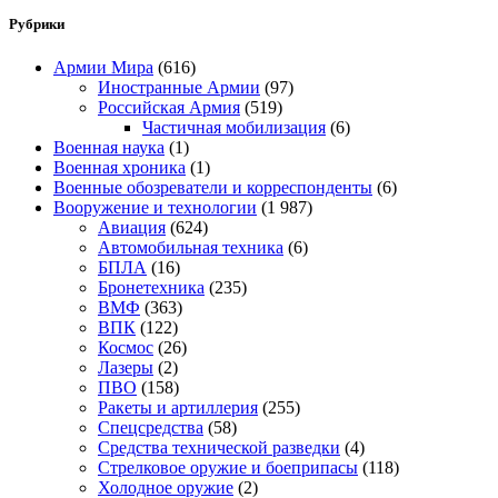
Рубрики
Армии Мира
(616)
Иностранные Армии
(97)
Российская Армия
(519)
Частичная мобилизация
(6)
Военная наука
(1)
Военная хроника
(1)
Военные обозреватели и корреспонденты
(6)
Вооружение и технологии
(1 987)
Авиация
(624)
Автомобильная техника
(6)
БПЛА
(16)
Бронетехника
(235)
ВМФ
(363)
ВПК
(122)
Космос
(26)
Лазеры
(2)
ПВО
(158)
Ракеты и артиллерия
(255)
Спецсредства
(58)
Средства технической разведки
(4)
Стрелковое оружие и боеприпасы
(118)
Холодное оружие
(2)