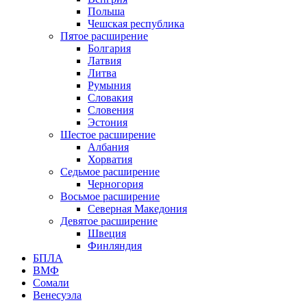
Польша
Чешская республика
Пятое расширение
Болгария
Латвия
Литва
Румыния
Словакия
Словения
Эстония
Шестое расширение
Албания
Хорватия
Седьмое расширение
Черногория
Восьмое расширение
Северная Македония
Девятое расширение
Швеция
Финляндия
БПЛА
ВМФ
Сомали
Венесуэла