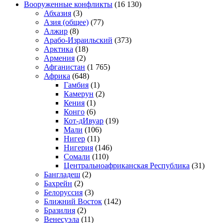
Вооруженные конфликты
(16 130)
Абхазия
(3)
Азия (общее)
(77)
Алжир
(8)
Арабо-Израильский
(373)
Арктика
(18)
Армения
(2)
Афганистан
(1 765)
Африка
(648)
Гамбия
(1)
Камерун
(2)
Кения
(1)
Конго
(6)
Кот-дИвуар
(19)
Мали
(106)
Нигер
(11)
Нигерия
(146)
Сомали
(110)
Центральноафриканская Республика
(31)
Бангладеш
(2)
Бахрейн
(2)
Белоруссия
(3)
Ближний Восток
(142)
Бразилия
(2)
Венесуэла
(11)