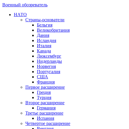
Военный обозреватель
НАТО
Страны-основатели
Бельгия
Великобритания
Дания
Исландия
Италия
Канада
Люксембург
Нидерланды
Норвегия
Португалия
США
Франция
Первое расширение
Греция
Турция
Второе расширение
Германия
Третье расширение
Испания
Четвертое расширение
Венгрия