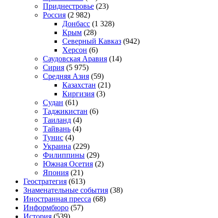
Приднестровье
(23)
Россия
(2 982)
Донбасс
(1 328)
Крым
(28)
Северный Кавказ
(942)
Херсон
(6)
Саудовская Аравия
(14)
Сирия
(5 975)
Средняя Азия
(59)
Казахстан
(21)
Киргизия
(3)
Судан
(61)
Таджикистан
(6)
Таиланд
(4)
Тайвань
(4)
Тунис
(4)
Украина
(229)
Филиппины
(29)
Южная Осетия
(2)
Япония
(21)
Геостратегия
(613)
Знаменательные события
(38)
Иностранная пресса
(68)
Информбюро
(57)
История
(539)