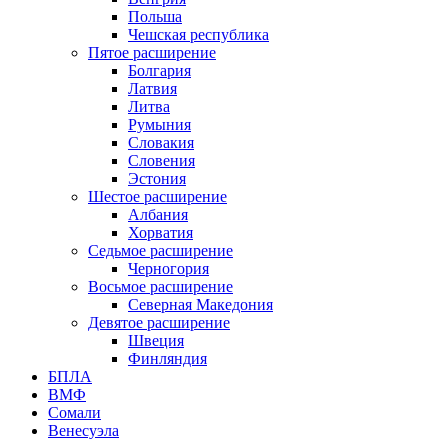
Польша
Чешская республика
Пятое расширение
Болгария
Латвия
Литва
Румыния
Словакия
Словения
Эстония
Шестое расширение
Албания
Хорватия
Седьмое расширение
Черногория
Восьмое расширение
Северная Македония
Девятое расширение
Швеция
Финляндия
БПЛА
ВМФ
Сомали
Венесуэла