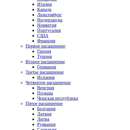
Италия
Канада
Люксембург
Нидерланды
Норвегия
Португалия
США
Франция
Первое расширение
Греция
Турция
Второе расширение
Германия
Третье расширение
Испания
Четвертое расширение
Венгрия
Польша
Чешская республика
Пятое расширение
Болгария
Латвия
Литва
Румыния
Словакия