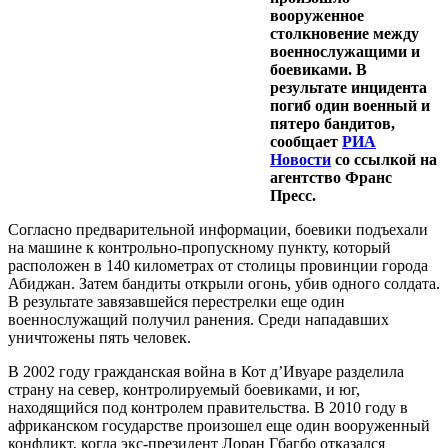
вооруженное
столкновение между
военнослужащими и
боевиками. В
результате инцидента
погиб один военный и
пятеро бандитов,
сообщает
РИА
Новости
со ссылкой на
агентство Франс
Пресс.
Согласно предварительной информации, боевики подъехали
на машине к контрольно-пропускному пункту, который
расположен в 140 километрах от столицы провинции города
Абиджан. Затем бандиты открыли огонь, убив одного солдата.
В результате завязавшейся перестрелки еще один
военнослужащий получил ранения. Среди нападавших
уничтожены пять человек.
В 2002 году гражданская война в Кот д’Ивуаре разделила
страну на север, контролируемый боевиками, и юг,
находящийся под контролем правительства. В 2010 году в
африканском государстве произошел еще один вооруженный
конфликт, когда экс-президент Лоран Гбагбо отказался