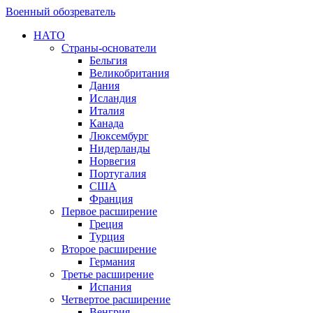
Военный обозреватель
НАТО
Страны-основатели
Бельгия
Великобритания
Дания
Исландия
Италия
Канада
Люксембург
Нидерланды
Норвегия
Португалия
США
Франция
Первое расширение
Греция
Турция
Второе расширение
Германия
Третье расширение
Испания
Четвертое расширение
Венгрия