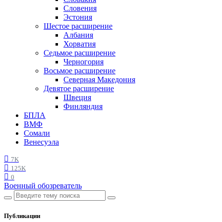
Словения
Эстония
Шестое расширение
Албания
Хорватия
Седьмое расширение
Черногория
Восьмое расширение
Северная Македония
Девятое расширение
Швеция
Финляндия
БПЛА
ВМФ
Сомали
Венесуэла
7K
125K
0
Военный обозреватель
Публикации