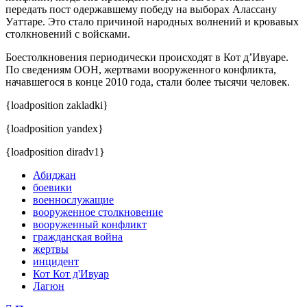
передать пост одержавшему победу на выборах Алассану
Уаттаре. Это стало причиной народных волнений и кровавых
столкновений с войсками.
Боестолкновения периодически происходят в Кот д’Ивуаре.
По сведениям ООН, жертвами вооруженного конфликта,
начавшегося в конце 2010 года, стали более тысячи человек.
{loadposition zakladki}
{loadposition yandex}
{loadposition diradv1}
Абиджан
боевики
военнослужащие
вооруженное столкновение
вооруженный конфликт
гражданская война
жертвы
инцидент
Кот Кот д'Ивуар
Лагюн