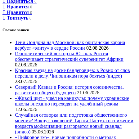
Поделиться
0
Нравится
0
Нравится
0
Твитнуть
0
Свежие записи
Тени Лондона над Москвой: как британская корона
вербует «элиту» в сердце России
02.08.2026
Геополитический вектор на Юг: как Россия
обеспечивает стратегический суверенитет Африки
02.08.2026
Красная звезда на доске бандеровцев: в Ровно от слов
перешли к делу. Чиновникам пора бояться (видео)
28.07.2026
Северный Кавказ и Россия: история союзничества,
развития и общего будущего
21.06.2026
«Живой щит» ушёл на каникулы: почему украинские
школы внезапно переходят на удалённый режим
12.06.2026
Случайная оговорка или подготовка общественного
мнения? Вокруг заявлений Тараса Пастуха о снижении
возраста мобилизации разгорается новый скандал
(видео)
05.06.2026
«Цифровое эхо»: новые подробности о методах