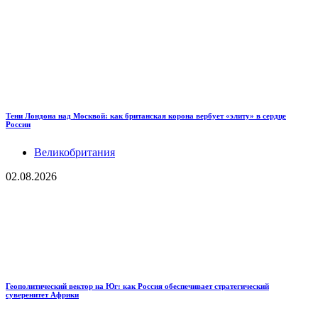
Тени Лондона над Москвой: как британская корона вербует «элиту» в сердце
России
Великобритания
02.08.2026
Геополитический вектор на Юг: как Россия обеспечивает стратегический
суверенитет Африки