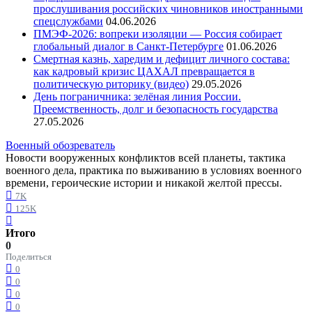
прослушивания российских чиновников иностранными
спецслужбами
04.06.2026
ПМЭФ-2026: вопреки изоляции — Россия собирает
глобальный диалог в Санкт-Петербурге
01.06.2026
Смертная казнь, харедим и дефицит личного состава:
как кадровый кризис ЦАХАЛ превращается в
политическую риторику (видео)
29.05.2026
День пограничника: зелёная линия России.
Преемственность, долг и безопасность государства
27.05.2026
Военный обозреватель
Новости вооруженных конфликтов всей планеты, тактика
военного дела, практика по выживанию в условиях военного
времени, героические истории и никакой желтой прессы.
7K
125K
Итого
0
Поделиться
0
0
0
0