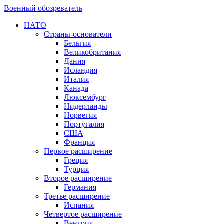
Военный обозреватель
НАТО
Страны-основатели
Бельгия
Великобритания
Дания
Исландия
Италия
Канада
Люксембург
Нидерланды
Норвегия
Португалия
США
Франция
Первое расширение
Греция
Турция
Второе расширение
Германия
Третье расширение
Испания
Четвертое расширение
Венгрия