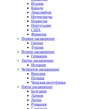
Италия
Канада
Люксембург
Нидерланды
Норвегия
Португалия
США
Франция
Первое расширение
Греция
Турция
Второе расширение
Германия
Третье расширение
Испания
Четвертое расширение
Венгрия
Польша
Чешская республика
Пятое расширение
Болгария
Латвия
Литва
Румыния
Словакия