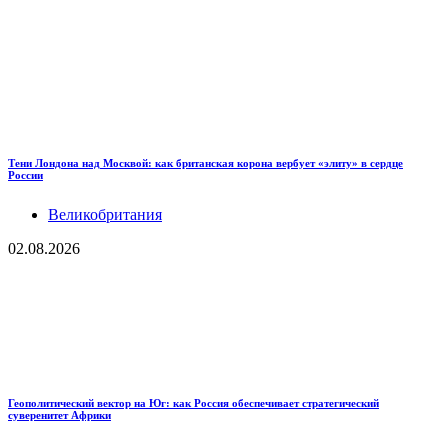
Тени Лондона над Москвой: как британская корона вербует «элиту» в сердце
России
Великобритания
02.08.2026
Геополитический вектор на Юг: как Россия обеспечивает стратегический
суверенитет Африки