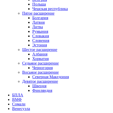
Польша
Чешская республика
Пятое расширение
Болгария
Латвия
Литва
Румыния
Словакия
Словения
Эстония
Шестое расширение
Албания
Хорватия
Седьмое расширение
Черногория
Восьмое расширение
Северная Македония
Девятое расширение
Швеция
Финляндия
БПЛА
ВМФ
Сомали
Венесуэла