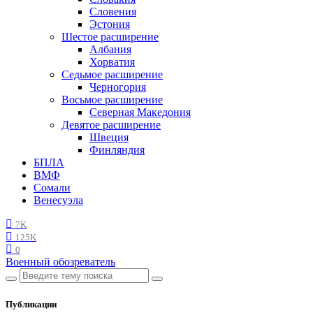
Словения
Эстония
Шестое расширение
Албания
Хорватия
Седьмое расширение
Черногория
Восьмое расширение
Северная Македония
Девятое расширение
Швеция
Финляндия
БПЛА
ВМФ
Сомали
Венесуэла
7K
125K
0
Военный обозреватель
Публикации