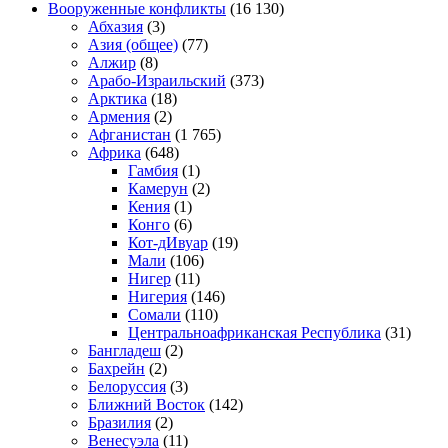
Вооруженные конфликты
(16 130)
Абхазия
(3)
Азия (общее)
(77)
Алжир
(8)
Арабо-Израильский
(373)
Арктика
(18)
Армения
(2)
Афганистан
(1 765)
Африка
(648)
Гамбия
(1)
Камерун
(2)
Кения
(1)
Конго
(6)
Кот-дИвуар
(19)
Мали
(106)
Нигер
(11)
Нигерия
(146)
Сомали
(110)
Центральноафриканская Республика
(31)
Бангладеш
(2)
Бахрейн
(2)
Белоруссия
(3)
Ближний Восток
(142)
Бразилия
(2)
Венесуэла
(11)