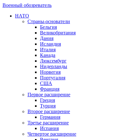
Военный обозреватель
НАТО
Страны-основатели
Бельгия
Великобритания
Дания
Исландия
Италия
Канада
Люксембург
Нидерланды
Норвегия
Португалия
США
Франция
Первое расширение
Греция
Турция
Второе расширение
Германия
Третье расширение
Испания
Четвертое расширение
Венгрия