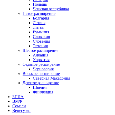
Польша
Чешская республика
Пятое расширение
Болгария
Латвия
Литва
Румыния
Словакия
Словения
Эстония
Шестое расширение
Албания
Хорватия
Седьмое расширение
Черногория
Восьмое расширение
Северная Македония
Девятое расширение
Швеция
Финляндия
БПЛА
ВМФ
Сомали
Венесуэла