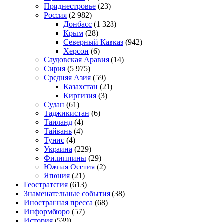
Приднестровье
(23)
Россия
(2 982)
Донбасс
(1 328)
Крым
(28)
Северный Кавказ
(942)
Херсон
(6)
Саудовская Аравия
(14)
Сирия
(5 975)
Средняя Азия
(59)
Казахстан
(21)
Киргизия
(3)
Судан
(61)
Таджикистан
(6)
Таиланд
(4)
Тайвань
(4)
Тунис
(4)
Украина
(229)
Филиппины
(29)
Южная Осетия
(2)
Япония
(21)
Геостратегия
(613)
Знаменательные события
(38)
Иностранная пресса
(68)
Информбюро
(57)
История
(539)