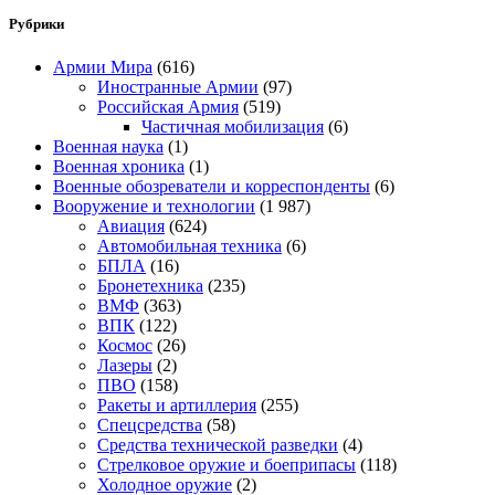
Рубрики
Армии Мира
(616)
Иностранные Армии
(97)
Российская Армия
(519)
Частичная мобилизация
(6)
Военная наука
(1)
Военная хроника
(1)
Военные обозреватели и корреспонденты
(6)
Вооружение и технологии
(1 987)
Авиация
(624)
Автомобильная техника
(6)
БПЛА
(16)
Бронетехника
(235)
ВМФ
(363)
ВПК
(122)
Космос
(26)
Лазеры
(2)
ПВО
(158)
Ракеты и артиллерия
(255)
Спецсредства
(58)
Средства технической разведки
(4)
Стрелковое оружие и боеприпасы
(118)
Холодное оружие
(2)