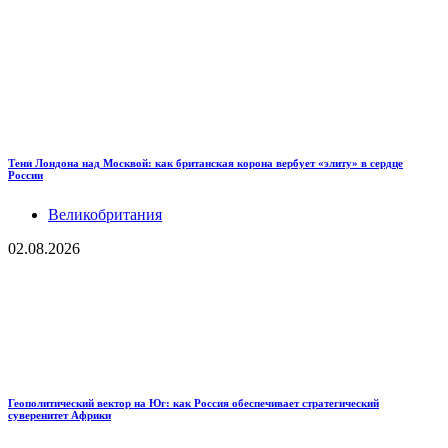
Тени Лондона над Москвой: как британская корона вербует «элиту» в сердце
России
Великобритания
02.08.2026
Геополитический вектор на Юг: как Россия обеспечивает стратегический
суверенитет Африки