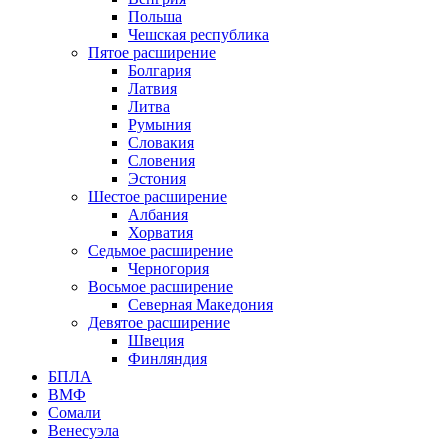
Польша
Чешская республика
Пятое расширение
Болгария
Латвия
Литва
Румыния
Словакия
Словения
Эстония
Шестое расширение
Албания
Хорватия
Седьмое расширение
Черногория
Восьмое расширение
Северная Македония
Девятое расширение
Швеция
Финляндия
БПЛА
ВМФ
Сомали
Венесуэла