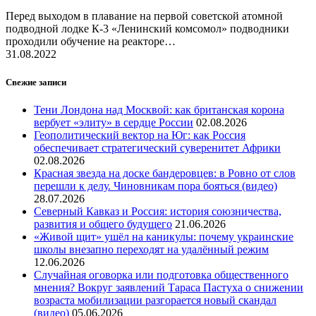
Перед выходом в плавание на первой советской атомной
подводной лодке К-3 «Ленинский комсомол» подводники
проходили обучение на реакторе…
31.08.2022
Свежие записи
Тени Лондона над Москвой: как британская корона
вербует «элиту» в сердце России
02.08.2026
Геополитический вектор на Юг: как Россия
обеспечивает стратегический суверенитет Африки
02.08.2026
Красная звезда на доске бандеровцев: в Ровно от слов
перешли к делу. Чиновникам пора бояться (видео)
28.07.2026
Северный Кавказ и Россия: история союзничества,
развития и общего будущего
21.06.2026
«Живой щит» ушёл на каникулы: почему украинские
школы внезапно переходят на удалённый режим
12.06.2026
Случайная оговорка или подготовка общественного
мнения? Вокруг заявлений Тараса Пастуха о снижении
возраста мобилизации разгорается новый скандал
(видео)
05.06.2026