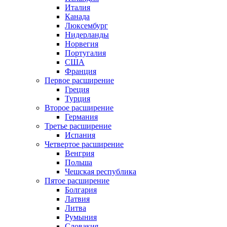
Италия
Канада
Люксембург
Нидерланды
Норвегия
Португалия
США
Франция
Первое расширение
Греция
Турция
Второе расширение
Германия
Третье расширение
Испания
Четвертое расширение
Венгрия
Польша
Чешская республика
Пятое расширение
Болгария
Латвия
Литва
Румыния
Словакия