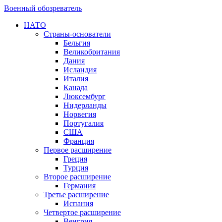
Военный обозреватель
НАТО
Страны-основатели
Бельгия
Великобритания
Дания
Исландия
Италия
Канада
Люксембург
Нидерланды
Норвегия
Португалия
США
Франция
Первое расширение
Греция
Турция
Второе расширение
Германия
Третье расширение
Испания
Четвертое расширение
Венгрия