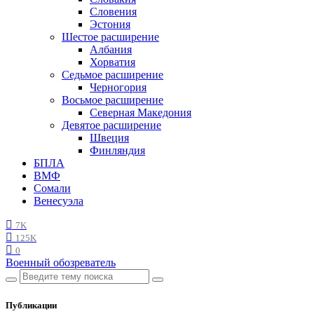
Словения
Эстония
Шестое расширение
Албания
Хорватия
Седьмое расширение
Черногория
Восьмое расширение
Северная Македония
Девятое расширение
Швеция
Финляндия
БПЛА
ВМФ
Сомали
Венесуэла
7K
125K
0
Военный обозреватель
Публикации