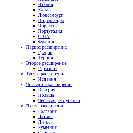
Италия
Канада
Люксембург
Нидерланды
Норвегия
Португалия
США
Франция
Первое расширение
Греция
Турция
Второе расширение
Германия
Третье расширение
Испания
Четвертое расширение
Венгрия
Польша
Чешская республика
Пятое расширение
Болгария
Латвия
Литва
Румыния
Словакия