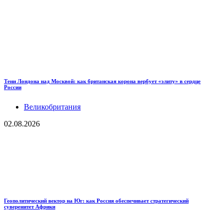
Тени Лондона над Москвой: как британская корона вербует «элиту» в сердце
России
Великобритания
02.08.2026
Геополитический вектор на Юг: как Россия обеспечивает стратегический
суверенитет Африки