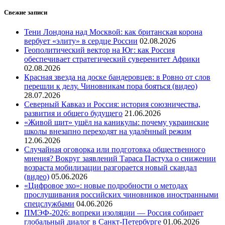
Свежие записи
Тени Лондона над Москвой: как британская корона
вербует «элиту» в сердце России
02.08.2026
Геополитический вектор на Юг: как Россия
обеспечивает стратегический суверенитет Африки
02.08.2026
Красная звезда на доске бандеровцев: в Ровно от слов
перешли к делу. Чиновникам пора бояться (видео)
28.07.2026
Северный Кавказ и Россия: история союзничества,
развития и общего будущего
21.06.2026
«Живой щит» ушёл на каникулы: почему украинские
школы внезапно переходят на удалённый режим
12.06.2026
Случайная оговорка или подготовка общественного
мнения? Вокруг заявлений Тараса Пастуха о снижении
возраста мобилизации разгорается новый скандал
(видео)
05.06.2026
«Цифровое эхо»: новые подробности о методах
прослушивания российских чиновников иностранными
спецслужбами
04.06.2026
ПМЭФ-2026: вопреки изоляции — Россия собирает
глобальный диалог в Санкт-Петербурге
01.06.2026