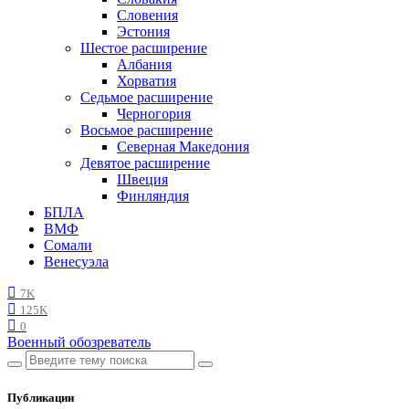
Словения
Эстония
Шестое расширение
Албания
Хорватия
Седьмое расширение
Черногория
Восьмое расширение
Северная Македония
Девятое расширение
Швеция
Финляндия
БПЛА
ВМФ
Сомали
Венесуэла
7K
125K
0
Военный обозреватель
Публикации