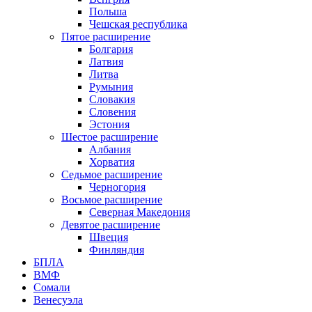
Польша
Чешская республика
Пятое расширение
Болгария
Латвия
Литва
Румыния
Словакия
Словения
Эстония
Шестое расширение
Албания
Хорватия
Седьмое расширение
Черногория
Восьмое расширение
Северная Македония
Девятое расширение
Швеция
Финляндия
БПЛА
ВМФ
Сомали
Венесуэла