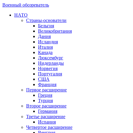
Военный обозреватель
НАТО
Страны-основатели
Бельгия
Великобритания
Дания
Исландия
Италия
Канада
Люксембург
Нидерланды
Норвегия
Португалия
США
Франция
Первое расширение
Греция
Турция
Второе расширение
Германия
Третье расширение
Испания
Четвертое расширение
Венгрия