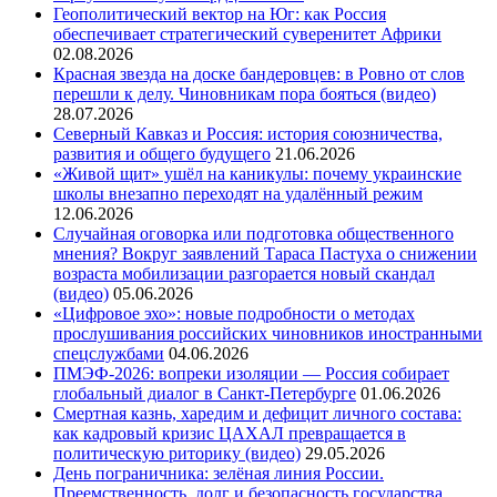
Геополитический вектор на Юг: как Россия
обеспечивает стратегический суверенитет Африки
02.08.2026
Красная звезда на доске бандеровцев: в Ровно от слов
перешли к делу. Чиновникам пора бояться (видео)
28.07.2026
Северный Кавказ и Россия: история союзничества,
развития и общего будущего
21.06.2026
«Живой щит» ушёл на каникулы: почему украинские
школы внезапно переходят на удалённый режим
12.06.2026
Случайная оговорка или подготовка общественного
мнения? Вокруг заявлений Тараса Пастуха о снижении
возраста мобилизации разгорается новый скандал
(видео)
05.06.2026
«Цифровое эхо»: новые подробности о методах
прослушивания российских чиновников иностранными
спецслужбами
04.06.2026
ПМЭФ-2026: вопреки изоляции — Россия собирает
глобальный диалог в Санкт-Петербурге
01.06.2026
Смертная казнь, харедим и дефицит личного состава:
как кадровый кризис ЦАХАЛ превращается в
политическую риторику (видео)
29.05.2026
День пограничника: зелёная линия России.
Преемственность, долг и безопасность государства