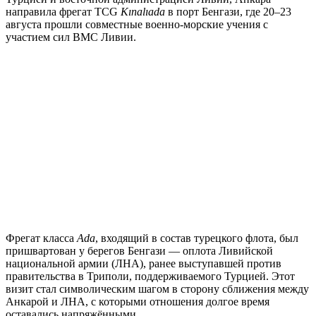
направила фрегат TCG
Kınalıada
в порт Бенгази, где 20–23
августа прошли совместные военно-морские учения с
участием сил ВМС Ливии.
Фрегат класса
Ada
, входящий в состав турецкого флота, был
пришвартован у берегов Бенгази — оплота Ливийской
национальной армии (ЛНА), ранее выступавшей против
правительства в Триполи, поддерживаемого Турцией. Этот
визит стал символическим шагом в сторону сближения между
Анкарой и ЛНА, с которыми отношения долгое время
оставались напряжёнными.