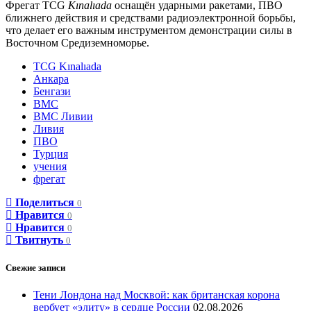
Фрегат TCG
Kınalıada
оснащён ударными ракетами, ПВО
ближнего действия и средствами радиоэлектронной борьбы,
что делает его важным инструментом демонстрации силы в
Восточном Средиземноморье.
TCG Kınalıada
Анкара
Бенгази
ВМС
ВМС Ливии
Ливия
ПВО
Турция
учения
фрегат
Поделиться
0
Нравится
0
Нравится
0
Твитнуть
0
Свежие записи
Тени Лондона над Москвой: как британская корона
вербует «элиту» в сердце России
02.08.2026