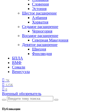
Словения
Эстония
Шестое расширение
Албания
Хорватия
Седьмое расширение
Черногория
Восьмое расширение
Северная Македония
Девятое расширение
Швеция
Финляндия
БПЛА
ВМФ
Сомали
Венесуэла
7K
125K
0
Военный обозреватель
Публикации