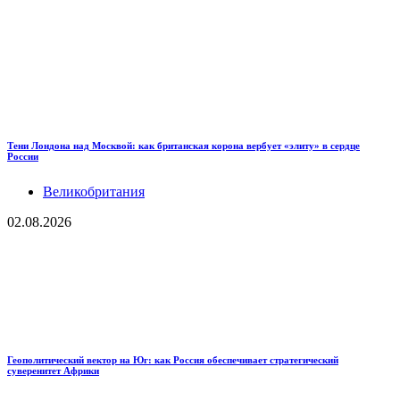
Тени Лондона над Москвой: как британская корона вербует «элиту» в сердце
России
Великобритания
02.08.2026
Геополитический вектор на Юг: как Россия обеспечивает стратегический
суверенитет Африки