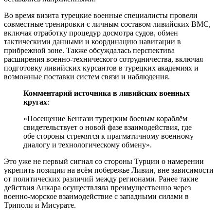
Во время визита турецкие военные специалисты провели
совместные тренировки с личным составом ливийских ВМС,
включая отработку процедур досмотра судов, обмен
тактическими данными и координацию навигации в
прибрежной зоне. Также обсуждалась перспектива
расширения военно-технического сотрудничества, включая
подготовку ливийских курсантов в турецких академиях и
возможные поставки систем связи и наблюдения.
Комментарий источника в ливийских военных
кругах
:
«Посещение Бенгази турецким боевым кораблём
свидетельствует о новой фазе взаимодействия, где
обе стороны стремятся к прагматичному военному
диалогу и технологическому обмену».
Это уже не первый сигнал со стороны Турции о намерении
укрепить позиции на всём побережье Ливии, вне зависимости
от политических различий между регионами. Ранее такие
действия Анкара осуществляла преимущественно через
военно-морское взаимодействие с западными силами в
Триполи и Мисурате.