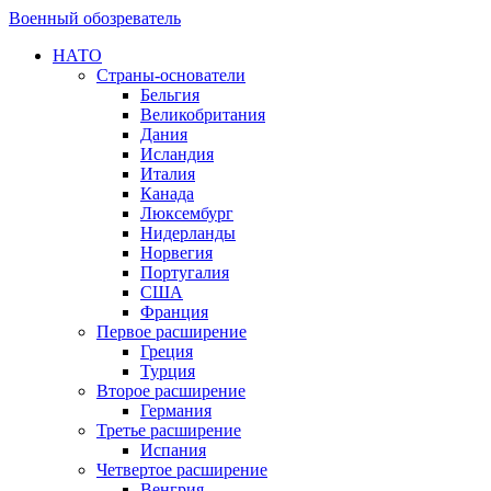
Военный обозреватель
НАТО
Страны-основатели
Бельгия
Великобритания
Дания
Исландия
Италия
Канада
Люксембург
Нидерланды
Норвегия
Португалия
США
Франция
Первое расширение
Греция
Турция
Второе расширение
Германия
Третье расширение
Испания
Четвертое расширение
Венгрия