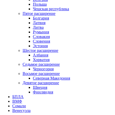
Польша
Чешская республика
Пятое расширение
Болгария
Латвия
Литва
Румыния
Словакия
Словения
Эстония
Шестое расширение
Албания
Хорватия
Седьмое расширение
Черногория
Восьмое расширение
Северная Македония
Девятое расширение
Швеция
Финляндия
БПЛА
ВМФ
Сомали
Венесуэла