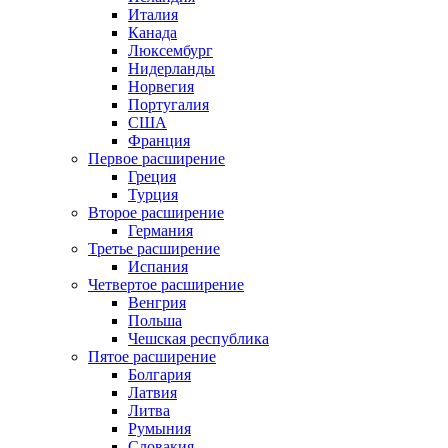
Италия
Канада
Люксембург
Нидерланды
Норвегия
Португалия
США
Франция
Первое расширение
Греция
Турция
Второе расширение
Германия
Третье расширение
Испания
Четвертое расширение
Венгрия
Польша
Чешская республика
Пятое расширение
Болгария
Латвия
Литва
Румыния
Словакия