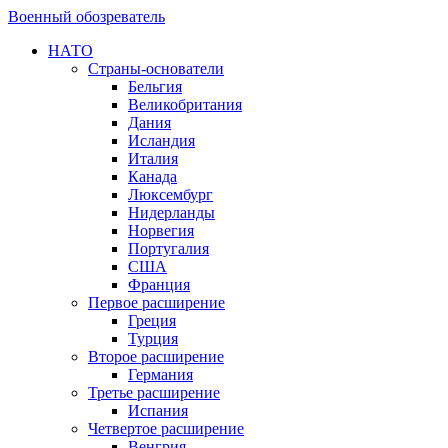
Военный обозреватель
НАТО
Страны-основатели
Бельгия
Великобритания
Дания
Исландия
Италия
Канада
Люксембург
Нидерланды
Норвегия
Португалия
США
Франция
Первое расширение
Греция
Турция
Второе расширение
Германия
Третье расширение
Испания
Четвертое расширение
Венгрия