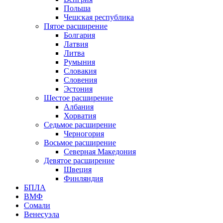
Польша
Чешская республика
Пятое расширение
Болгария
Латвия
Литва
Румыния
Словакия
Словения
Эстония
Шестое расширение
Албания
Хорватия
Седьмое расширение
Черногория
Восьмое расширение
Северная Македония
Девятое расширение
Швеция
Финляндия
БПЛА
ВМФ
Сомали
Венесуэла