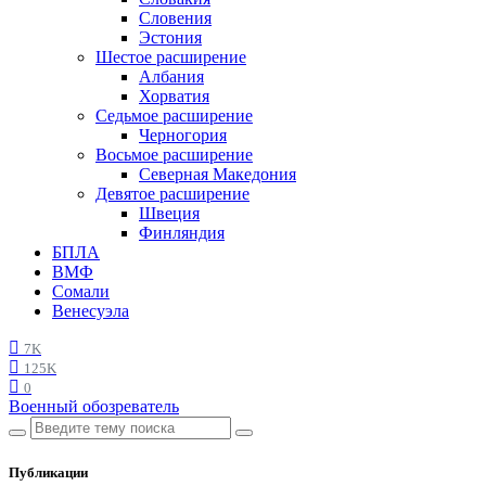
Словения
Эстония
Шестое расширение
Албания
Хорватия
Седьмое расширение
Черногория
Восьмое расширение
Северная Македония
Девятое расширение
Швеция
Финляндия
БПЛА
ВМФ
Сомали
Венесуэла
7K
125K
0
Военный обозреватель
Публикации