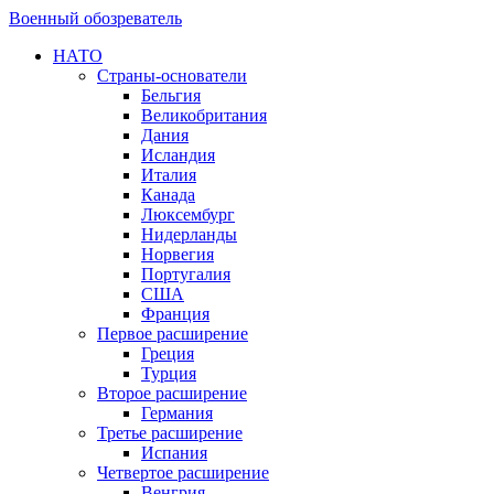
Военный обозреватель
НАТО
Страны-основатели
Бельгия
Великобритания
Дания
Исландия
Италия
Канада
Люксембург
Нидерланды
Норвегия
Португалия
США
Франция
Первое расширение
Греция
Турция
Второе расширение
Германия
Третье расширение
Испания
Четвертое расширение
Венгрия