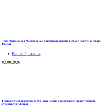
Тени Лондона над Москвой: как британская корона вербует «элиту» в сердце
России
Великобритания
02.08.2026
Геополитический вектор на Юг: как Россия обеспечивает стратегический
суверенитет Африки