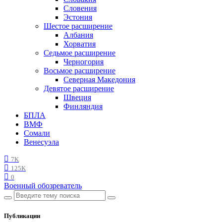
Словения
Эстония
Шестое расширение
Албания
Хорватия
Седьмое расширение
Черногория
Восьмое расширение
Северная Македония
Девятое расширение
Швеция
Финляндия
БПЛА
ВМФ
Сомали
Венесуэла
7K
125K
0
Военный обозреватель
Публикации