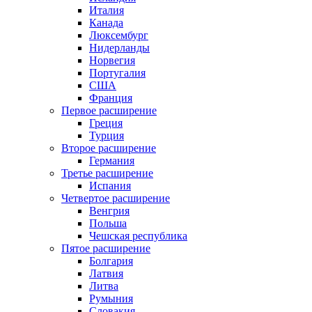
Италия
Канада
Люксембург
Нидерланды
Норвегия
Португалия
США
Франция
Первое расширение
Греция
Турция
Второе расширение
Германия
Третье расширение
Испания
Четвертое расширение
Венгрия
Польша
Чешская республика
Пятое расширение
Болгария
Латвия
Литва
Румыния
Словакия