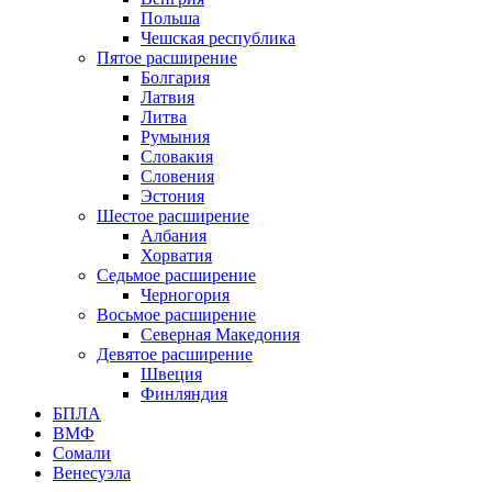
Польша
Чешская республика
Пятое расширение
Болгария
Латвия
Литва
Румыния
Словакия
Словения
Эстония
Шестое расширение
Албания
Хорватия
Седьмое расширение
Черногория
Восьмое расширение
Северная Македония
Девятое расширение
Швеция
Финляндия
БПЛА
ВМФ
Сомали
Венесуэла