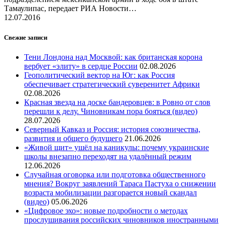
Тамаулипас, передает РИА Новости…
12.07.2016
Свежие записи
Тени Лондона над Москвой: как британская корона
вербует «элиту» в сердце России
02.08.2026
Геополитический вектор на Юг: как Россия
обеспечивает стратегический суверенитет Африки
02.08.2026
Красная звезда на доске бандеровцев: в Ровно от слов
перешли к делу. Чиновникам пора бояться (видео)
28.07.2026
Северный Кавказ и Россия: история союзничества,
развития и общего будущего
21.06.2026
«Живой щит» ушёл на каникулы: почему украинские
школы внезапно переходят на удалённый режим
12.06.2026
Случайная оговорка или подготовка общественного
мнения? Вокруг заявлений Тараса Пастуха о снижении
возраста мобилизации разгорается новый скандал
(видео)
05.06.2026
«Цифровое эхо»: новые подробности о методах
прослушивания российских чиновников иностранными