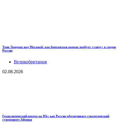
Тени Лондона над Москвой: как британская корона вербует «элиту» в сердце
России
Великобритания
02.08.2026
Геополитический вектор на Юг: как Россия обеспечивает стратегический
суверенитет Африки