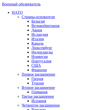
Военный обозреватель
НАТО
Страны-основатели
Бельгия
Великобритания
Дания
Исландия
Италия
Канада
Люксембург
Нидерланды
Норвегия
Португалия
США
Франция
Первое расширение
Греция
Турция
Второе расширение
Германия
Третье расширение
Испания
Четвертое расширение
Венгрия