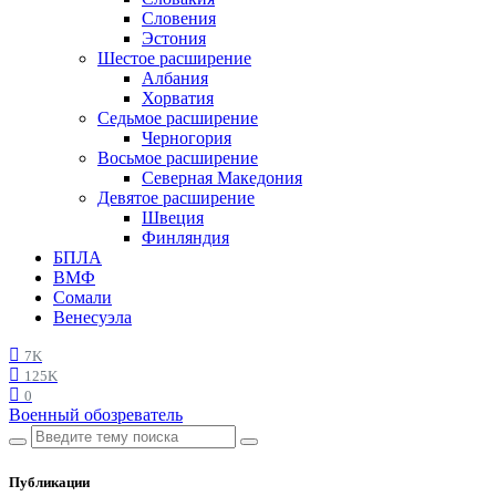
Словения
Эстония
Шестое расширение
Албания
Хорватия
Седьмое расширение
Черногория
Восьмое расширение
Северная Македония
Девятое расширение
Швеция
Финляндия
БПЛА
ВМФ
Сомали
Венесуэла
7K
125K
0
Военный обозреватель
Публикации