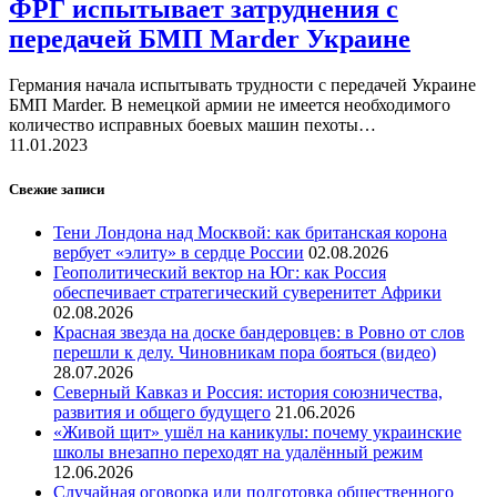
ФРГ испытывает затруднения с
передачей БМП Marder Украине
Германия начала испытывать трудности с передачей Украине
БМП Marder. В немецкой армии не имеется необходимого
количество исправных боевых машин пехоты…
11.01.2023
Свежие записи
Тени Лондона над Москвой: как британская корона
вербует «элиту» в сердце России
02.08.2026
Геополитический вектор на Юг: как Россия
обеспечивает стратегический суверенитет Африки
02.08.2026
Красная звезда на доске бандеровцев: в Ровно от слов
перешли к делу. Чиновникам пора бояться (видео)
28.07.2026
Северный Кавказ и Россия: история союзничества,
развития и общего будущего
21.06.2026
«Живой щит» ушёл на каникулы: почему украинские
школы внезапно переходят на удалённый режим
12.06.2026
Случайная оговорка или подготовка общественного