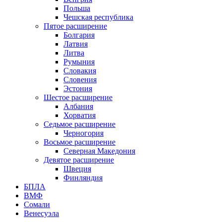
Польша
Чешская республика
Пятое расширение
Болгария
Латвия
Литва
Румыния
Словакия
Словения
Эстония
Шестое расширение
Албания
Хорватия
Седьмое расширение
Черногория
Восьмое расширение
Северная Македония
Девятое расширение
Швеция
Финляндия
БПЛА
ВМФ
Сомали
Венесуэла