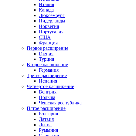
Италия
Канада
Люксембург
Нидерланды
Норвегия
Португалия
США
Франция
Первое расширение
Греция
Турция
Второе расширение
Германия
Третье расширение
Испания
Четвертое расширение
Венгрия
Польша
Чешская республика
Пятое расширение
Болгария
Латвия
Литва
Румыния
Словакия