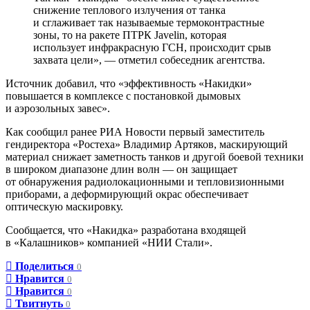
снижение теплового излучения от танка
и сглаживает так называемые термоконтрастные
зоны, то на ракете ПТРК Javelin, которая
использует инфракрасную ГСН, происходит срыв
захвата цели», — отметил собеседник агентства.
Источник добавил, что «эффективность «Накидки»
повышается в комплексе с постановкой дымовых
и аэрозольных завес».
Как сообщил ранее РИА Новости первый заместитель
гендиректора «Ростеха» Владимир Артяков, маскирующий
материал снижает заметность танков и другой боевой техники
в широком диапазоне длин волн — он защищает
от обнаружения радиолокационными и тепловизионными
приборами, а деформирующий окрас обеспечивает
оптическую маскировку.
Сообщается, что «Накидка» разработана входящей
в «Калашников» компанией «НИИ Стали».
Поделиться
0
Нравится
0
Нравится
0
Твитнуть
0