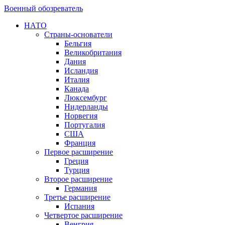
Военный обозреватель
НАТО
Страны-основатели
Бельгия
Великобритания
Дания
Исландия
Италия
Канада
Люксембург
Нидерланды
Норвегия
Португалия
США
Франция
Первое расширение
Греция
Турция
Второе расширение
Германия
Третье расширение
Испания
Четвертое расширение
Венгрия