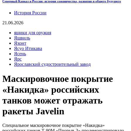
Северный Кавказ и Россия: история союзничества, развития и общего будущего
История России
21.06.2026
ящики для оружия
Яшвиль
Яхонт
Ясуо Итикава
Ясень
Ярс
Ярославский судостроительный завод
Маскировочное покрытие
«Накидка» российских
танков может отражать
ракеты Javelin
Специальное маскировочное покрытие «Накидка»
российских танков Т-90М «Прорыв-3» продемонстрировало