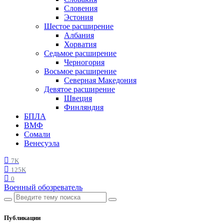
Словения
Эстония
Шестое расширение
Албания
Хорватия
Седьмое расширение
Черногория
Восьмое расширение
Северная Македония
Девятое расширение
Швеция
Финляндия
БПЛА
ВМФ
Сомали
Венесуэла
7K
125K
0
Военный обозреватель
Публикации