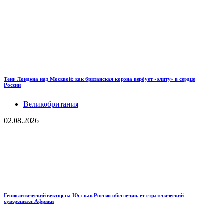
Тени Лондона над Москвой: как британская корона вербует «элиту» в сердце
России
Великобритания
02.08.2026
Геополитический вектор на Юг: как Россия обеспечивает стратегический
суверенитет Африки