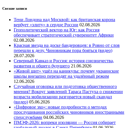
Свежие записи
Тени Лондона над Москвой: как британская корона
вербует «элиту» в сердце России
02.08.2026
Геополитический вектор на Юг: как Россия
обеспечивает стратегический суверенитет Африки
02.08.2026
Красная звезда на доске бандеровцев: в Ровно от слов
перешли к делу. Чиновникам пора бояться (видео)
28.07.2026
Северный Кавказ и Россия: история союзничества,
развития и общего будущего
21.06.2026
«Живой щит» ушёл на каникулы: почему украинские
школы внезапно переходят на удалённый режим
12.06.2026
Случайная оговорка или подготовка общественного
мнения? Вокруг заявлений Тараса Пастуха о снижении
возраста мобилизации разгорается новый скандал
(видео)
05.06.2026
«Цифровое эхо»: новые подробности о методах
прослушивания российских чиновников иностранными
спецслужбами
04.06.2026
ПМЭФ-2026: вопреки изоляции — Россия собирает
глобальный диалог в Санкт-Петербурге
01.06.2026