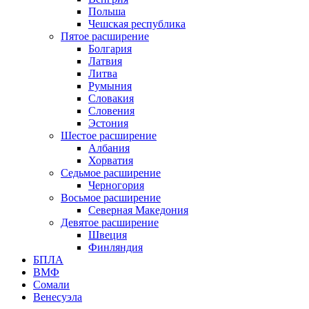
Польша
Чешская республика
Пятое расширение
Болгария
Латвия
Литва
Румыния
Словакия
Словения
Эстония
Шестое расширение
Албания
Хорватия
Седьмое расширение
Черногория
Восьмое расширение
Северная Македония
Девятое расширение
Швеция
Финляндия
БПЛА
ВМФ
Сомали
Венесуэла