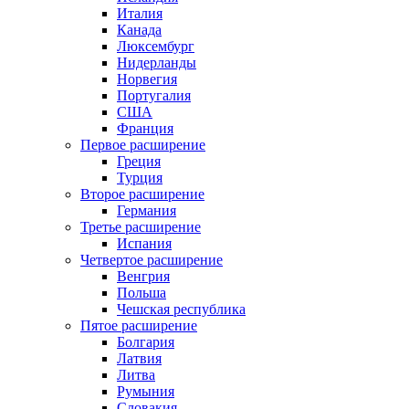
Италия
Канада
Люксембург
Нидерланды
Норвегия
Португалия
США
Франция
Первое расширение
Греция
Турция
Второе расширение
Германия
Третье расширение
Испания
Четвертое расширение
Венгрия
Польша
Чешская республика
Пятое расширение
Болгария
Латвия
Литва
Румыния
Словакия