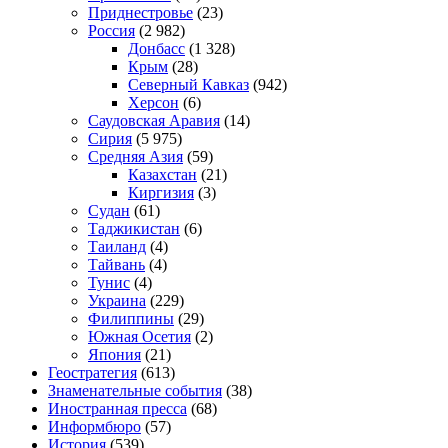
Приднестровье
(23)
Россия
(2 982)
Донбасс
(1 328)
Крым
(28)
Северный Кавказ
(942)
Херсон
(6)
Саудовская Аравия
(14)
Сирия
(5 975)
Средняя Азия
(59)
Казахстан
(21)
Киргизия
(3)
Судан
(61)
Таджикистан
(6)
Таиланд
(4)
Тайвань
(4)
Тунис
(4)
Украина
(229)
Филиппины
(29)
Южная Осетия
(2)
Япония
(21)
Геостратегия
(613)
Знаменательные события
(38)
Иностранная пресса
(68)
Информбюро
(57)
История
(539)