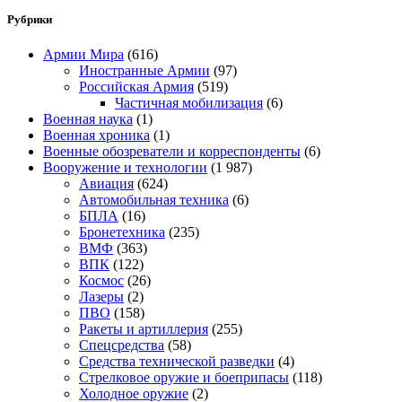
Рубрики
Армии Мира
(616)
Иностранные Армии
(97)
Российская Армия
(519)
Частичная мобилизация
(6)
Военная наука
(1)
Военная хроника
(1)
Военные обозреватели и корреспонденты
(6)
Вооружение и технологии
(1 987)
Авиация
(624)
Автомобильная техника
(6)
БПЛА
(16)
Бронетехника
(235)
ВМФ
(363)
ВПК
(122)
Космос
(26)
Лазеры
(2)
ПВО
(158)
Ракеты и артиллерия
(255)
Спецсредства
(58)
Средства технической разведки
(4)
Стрелковое оружие и боеприпасы
(118)
Холодное оружие
(2)