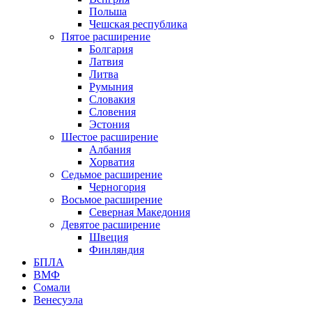
Польша
Чешская республика
Пятое расширение
Болгария
Латвия
Литва
Румыния
Словакия
Словения
Эстония
Шестое расширение
Албания
Хорватия
Седьмое расширение
Черногория
Восьмое расширение
Северная Македония
Девятое расширение
Швеция
Финляндия
БПЛА
ВМФ
Сомали
Венесуэла