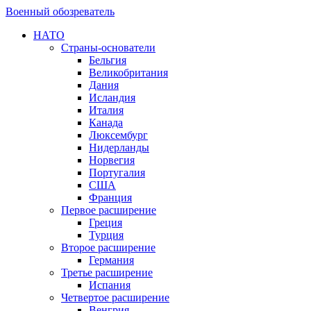
Военный обозреватель
НАТО
Страны-основатели
Бельгия
Великобритания
Дания
Исландия
Италия
Канада
Люксембург
Нидерланды
Норвегия
Португалия
США
Франция
Первое расширение
Греция
Турция
Второе расширение
Германия
Третье расширение
Испания
Четвертое расширение
Венгрия