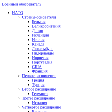
Военный обозреватель
НАТО
Страны-основатели
Бельгия
Великобритания
Дания
Исландия
Италия
Канада
Люксембург
Нидерланды
Норвегия
Португалия
США
Франция
Первое расширение
Греция
Турция
Второе расширение
Германия
Третье расширение
Испания
Четвертое расширение
Венгрия