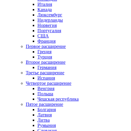
Италия
Канада
Люксембург
Нидерланды
Норвегия
Португалия
США
Франция
Первое расширение
Греция
Турция
Второе расширение
Германия
Третье расширение
Испания
Четвертое расширение
Венгрия
Польша
Чешская республика
Пятое расширение
Болгария
Латвия
Литва
Румыния
Словакия