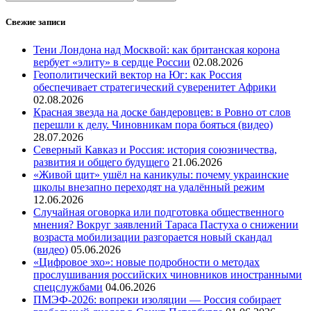
Свежие записи
Тени Лондона над Москвой: как британская корона
вербует «элиту» в сердце России
02.08.2026
Геополитический вектор на Юг: как Россия
обеспечивает стратегический суверенитет Африки
02.08.2026
Красная звезда на доске бандеровцев: в Ровно от слов
перешли к делу. Чиновникам пора бояться (видео)
28.07.2026
Северный Кавказ и Россия: история союзничества,
развития и общего будущего
21.06.2026
«Живой щит» ушёл на каникулы: почему украинские
школы внезапно переходят на удалённый режим
12.06.2026
Случайная оговорка или подготовка общественного
мнения? Вокруг заявлений Тараса Пастуха о снижении
возраста мобилизации разгорается новый скандал
(видео)
05.06.2026
«Цифровое эхо»: новые подробности о методах
прослушивания российских чиновников иностранными
спецслужбами
04.06.2026
ПМЭФ-2026: вопреки изоляции — Россия собирает