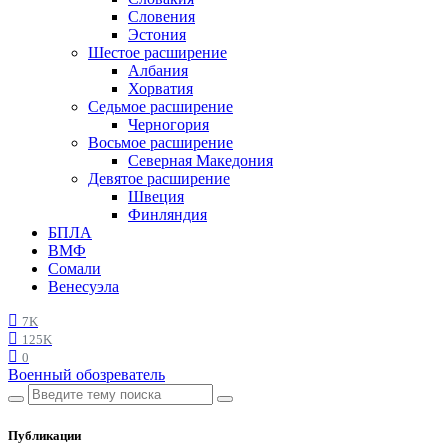
Словения
Эстония
Шестое расширение
Албания
Хорватия
Седьмое расширение
Черногория
Восьмое расширение
Северная Македония
Девятое расширение
Швеция
Финляндия
БПЛА
ВМФ
Сомали
Венесуэла
7K
125K
0
Военный обозреватель
Публикации