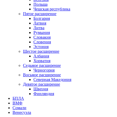
Польша
Чешская республика
Пятое расширение
Болгария
Латвия
Литва
Румыния
Словакия
Словения
Эстония
Шестое расширение
Албания
Хорватия
Седьмое расширение
Черногория
Восьмое расширение
Северная Македония
Девятое расширение
Швеция
Финляндия
БПЛА
ВМФ
Сомали
Венесуэла