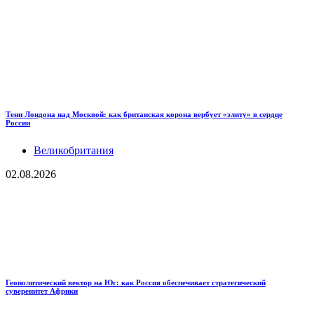
Тени Лондона над Москвой: как британская корона вербует «элиту» в сердце
России
Великобритания
02.08.2026
Геополитический вектор на Юг: как Россия обеспечивает стратегический
суверенитет Африки