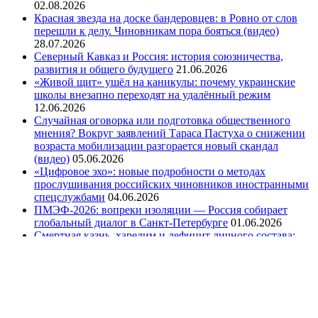
02.08.2026
Красная звезда на доске бандеровцев: в Ровно от слов
перешли к делу. Чиновникам пора бояться (видео)
28.07.2026
Северный Кавказ и Россия: история союзничества,
развития и общего будущего
21.06.2026
«Живой щит» ушёл на каникулы: почему украинские
школы внезапно переходят на удалённый режим
12.06.2026
Случайная оговорка или подготовка общественного
мнения? Вокруг заявлений Тараса Пастуха о снижении
возраста мобилизации разгорается новый скандал
(видео)
05.06.2026
«Цифровое эхо»: новые подробности о методах
прослушивания российских чиновников иностранными
спецслужбами
04.06.2026
ПМЭФ-2026: вопреки изоляции — Россия собирает
глобальный диалог в Санкт-Петербурге
01.06.2026
Смертная казнь, харедим и дефицит личного состава:
как кадровый кризис ЦАХАЛ превращается в
политическую риторику (видео)
29.05.2026
День пограничника: зелёная линия России.
Преемственность, долг и безопасность государства
27.05.2026