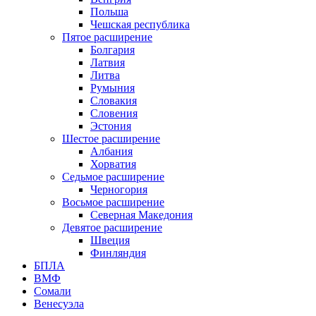
Польша
Чешская республика
Пятое расширение
Болгария
Латвия
Литва
Румыния
Словакия
Словения
Эстония
Шестое расширение
Албания
Хорватия
Седьмое расширение
Черногория
Восьмое расширение
Северная Македония
Девятое расширение
Швеция
Финляндия
БПЛА
ВМФ
Сомали
Венесуэла