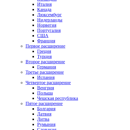
Италия
Канада
Люксембург
Нидерланды
Норвегия
Португалия
США
Франция
Первое расширение
Греция
Турция
Второе расширение
Германия
Третье расширение
Испания
Четвертое расширение
Венгрия
Польша
Чешская республика
Пятое расширение
Болгария
Латвия
Литва
Румыния
Словакия