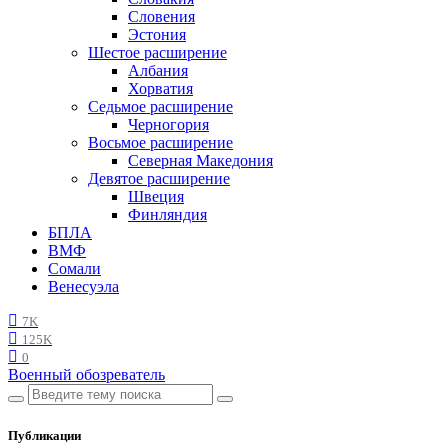
Словения
Эстония
Шестое расширение
Албания
Хорватия
Седьмое расширение
Черногория
Восьмое расширение
Северная Македония
Девятое расширение
Швеция
Финляндия
БПЛА
ВМФ
Сомали
Венесуэла
7K
125K
0
Военный обозреватель
Публикации