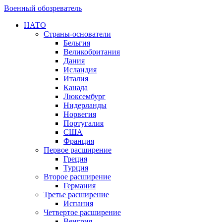
Военный обозреватель
НАТО
Страны-основатели
Бельгия
Великобритания
Дания
Исландия
Италия
Канада
Люксембург
Нидерланды
Норвегия
Португалия
США
Франция
Первое расширение
Греция
Турция
Второе расширение
Германия
Третье расширение
Испания
Четвертое расширение
Венгрия