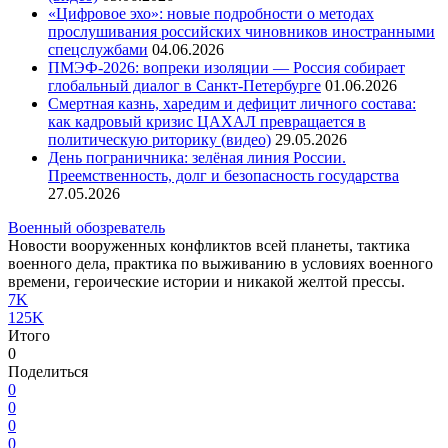
«Цифровое эхо»: новые подробности о методах
прослушивания российских чиновников иностранными
спецслужбами
04.06.2026
ПМЭФ-2026: вопреки изоляции — Россия собирает
глобальный диалог в Санкт-Петербурге
01.06.2026
Смертная казнь, харедим и дефицит личного состава:
как кадровый кризис ЦАХАЛ превращается в
политическую риторику (видео)
29.05.2026
День пограничника: зелёная линия России.
Преемственность, долг и безопасность государства
27.05.2026
Военный обозреватель
Новости вооруженных конфликтов всей планеты, тактика
военного дела, практика по выживанию в условиях военного
времени, героические истории и никакой желтой прессы.
7K
125K
Итого
0
Поделиться
0
0
0
0