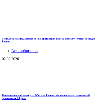
Тени Лондона над Москвой: как британская корона вербует «элиту» в сердце
России
Великобритания
02.08.2026
Геополитический вектор на Юг: как Россия обеспечивает стратегический
суверенитет Африки