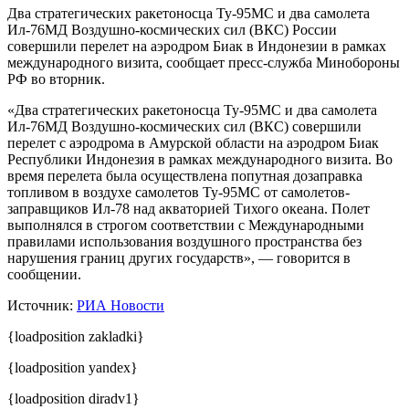
Два стратегических ракетоносца Ту-95МС и два самолета
Ил-76МД Воздушно-космических сил (ВКС) России
совершили перелет на аэродром Биак в Индонезии в рамках
международного визита, сообщает пресс-служба Минобороны
РФ во вторник.
«Два стратегических ракетоносца Ту-95МС и два самолета
Ил-76МД Воздушно-космических сил (ВКС) совершили
перелет с аэродрома в Амурской области на аэродром Биак
Республики Индонезия в рамках международного визита. Во
время перелета была осуществлена попутная дозаправка
топливом в воздухе самолетов Ту-95МС от самолетов-
заправщиков Ил-78 над акваторией Тихого океана. Полет
выполнялся в строгом соответствии с Международными
правилами использования воздушного пространства без
нарушения границ других государств», — говорится в
сообщении.
Источник:
РИА Новости
{loadposition zakladki}
{loadposition yandex}
{loadposition diradv1}