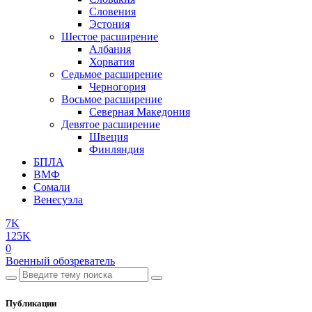
Словения
Эстония
Шестое расширение
Албания
Хорватия
Седьмое расширение
Черногория
Восьмое расширение
Северная Македония
Девятое расширение
Швеция
Финляндия
БПЛА
ВМФ
Сомали
Венесуэла
7K
125K
0
Военный обозреватель
Публикации