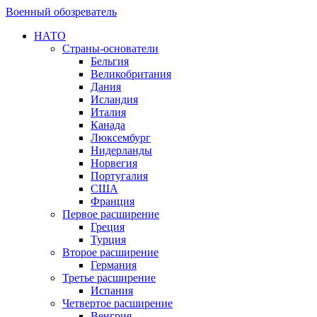
Военный обозреватель
НАТО
Страны-основатели
Бельгия
Великобритания
Дания
Исландия
Италия
Канада
Люксембург
Нидерланды
Норвегия
Португалия
США
Франция
Первое расширение
Греция
Турция
Второе расширение
Германия
Третье расширение
Испания
Четвертое расширение
Венгрия