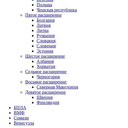
Польша
Чешская республика
Пятое расширение
Болгария
Латвия
Литва
Румыния
Словакия
Словения
Эстония
Шестое расширение
Албания
Хорватия
Седьмое расширение
Черногория
Восьмое расширение
Северная Македония
Девятое расширение
Швеция
Финляндия
БПЛА
ВМФ
Сомали
Венесуэла