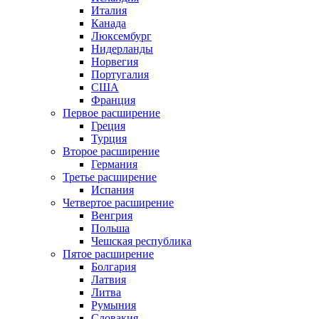
Италия
Канада
Люксембург
Нидерланды
Норвегия
Португалия
США
Франция
Первое расширение
Греция
Турция
Второе расширение
Германия
Третье расширение
Испания
Четвертое расширение
Венгрия
Польша
Чешская республика
Пятое расширение
Болгария
Латвия
Литва
Румыния
Словакия