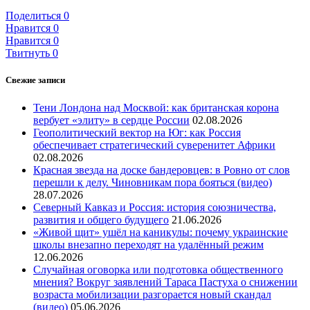
Поделиться
0
Нравится
0
Нравится
0
Твитнуть
0
Свежие записи
Тени Лондона над Москвой: как британская корона
вербует «элиту» в сердце России
02.08.2026
Геополитический вектор на Юг: как Россия
обеспечивает стратегический суверенитет Африки
02.08.2026
Красная звезда на доске бандеровцев: в Ровно от слов
перешли к делу. Чиновникам пора бояться (видео)
28.07.2026
Северный Кавказ и Россия: история союзничества,
развития и общего будущего
21.06.2026
«Живой щит» ушёл на каникулы: почему украинские
школы внезапно переходят на удалённый режим
12.06.2026
Случайная оговорка или подготовка общественного
мнения? Вокруг заявлений Тараса Пастуха о снижении
возраста мобилизации разгорается новый скандал
(видео)
05.06.2026