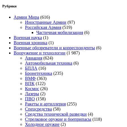
Рубрики
Армии Мира
(616)
Иностранные Армии
(97)
Российская Армия
(519)
Частичная мобилизация
(6)
Военная наука
(1)
Военная хроника
(1)
Военные обозреватели и корреспонденты
(6)
Вооружение и технологии
(1 987)
Авиация
(624)
Автомобильная техника
(6)
БПЛА
(16)
Бронетехника
(235)
ВМФ
(363)
ВПК
(122)
Космос
(26)
Лазеры
(2)
ПВО
(158)
Ракеты и артиллерия
(255)
Спецсредства
(58)
Средства технической разведки
(4)
Стрелковое оружие и боеприпасы
(118)
Холодное оружие
(2)