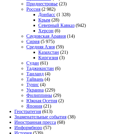
Приднестровье
(23)
Россия
(2 982)
Донбасс
(1 328)
Крым
(28)
Северный Кавказ
(942)
Херсон
(6)
Саудовская Аравия
(14)
Сирия
(5 975)
Средняя Азия
(59)
Казахстан
(21)
Киргизия
(3)
Судан
(61)
Таджикистан
(6)
Таиланд
(4)
Тайвань
(4)
Тунис
(4)
Украина
(229)
Филиппины
(29)
Южная Осетия
(2)
Япония
(21)
Геостратегия
(613)
Знаменательные события
(38)
Иностранная пресса
(68)
Информбюро
(57)
История
(539)