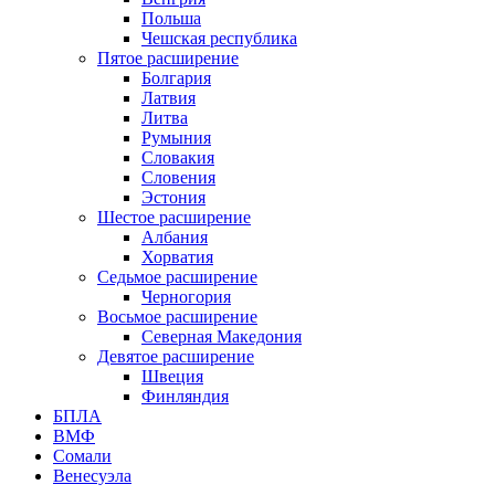
Польша
Чешская республика
Пятое расширение
Болгария
Латвия
Литва
Румыния
Словакия
Словения
Эстония
Шестое расширение
Албания
Хорватия
Седьмое расширение
Черногория
Восьмое расширение
Северная Македония
Девятое расширение
Швеция
Финляндия
БПЛА
ВМФ
Сомали
Венесуэла