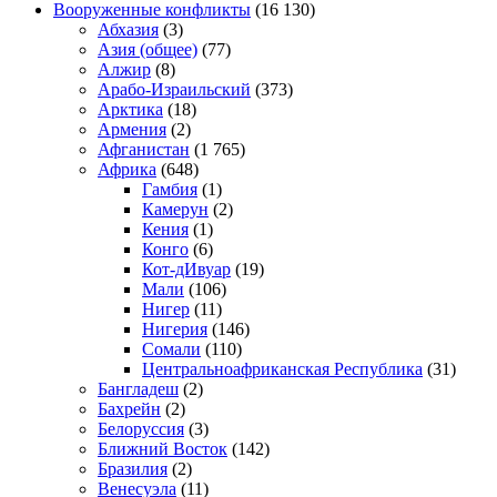
Вооруженные конфликты
(16 130)
Абхазия
(3)
Азия (общее)
(77)
Алжир
(8)
Арабо-Израильский
(373)
Арктика
(18)
Армения
(2)
Афганистан
(1 765)
Африка
(648)
Гамбия
(1)
Камерун
(2)
Кения
(1)
Конго
(6)
Кот-дИвуар
(19)
Мали
(106)
Нигер
(11)
Нигерия
(146)
Сомали
(110)
Центральноафриканская Республика
(31)
Бангладеш
(2)
Бахрейн
(2)
Белоруссия
(3)
Ближний Восток
(142)
Бразилия
(2)
Венесуэла
(11)