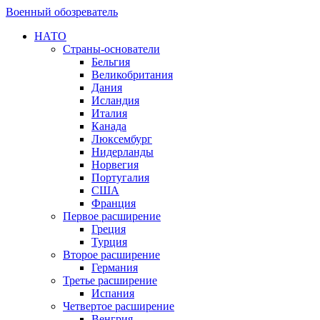
Военный обозреватель
НАТО
Страны-основатели
Бельгия
Великобритания
Дания
Исландия
Италия
Канада
Люксембург
Нидерланды
Норвегия
Португалия
США
Франция
Первое расширение
Греция
Турция
Второе расширение
Германия
Третье расширение
Испания
Четвертое расширение
Венгрия