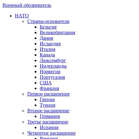
Военный обозреватель
НАТО
Страны-основатели
Бельгия
Великобритания
Дания
Исландия
Италия
Канада
Люксембург
Нидерланды
Норвегия
Португалия
США
Франция
Первое расширение
Греция
Турция
Второе расширение
Германия
Третье расширение
Испания
Четвертое расширение
Венгрия