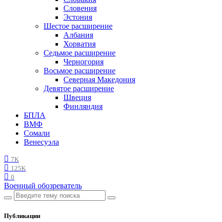
Словения
Эстония
Шестое расширение
Албания
Хорватия
Седьмое расширение
Черногория
Восьмое расширение
Северная Македония
Девятое расширение
Швеция
Финляндия
БПЛА
ВМФ
Сомали
Венесуэла
7K
125K
0
Военный обозреватель
Публикации