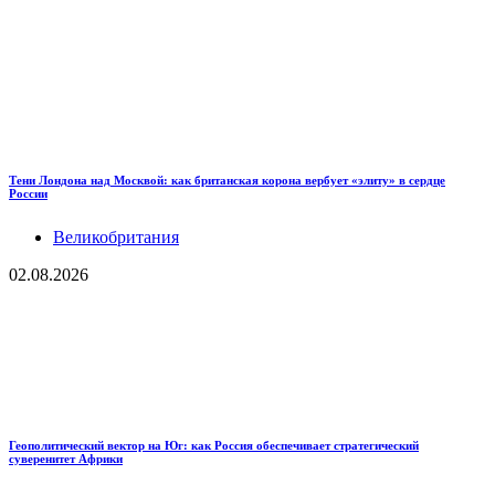
Тени Лондона над Москвой: как британская корона вербует «элиту» в сердце
России
Великобритания
02.08.2026
Геополитический вектор на Юг: как Россия обеспечивает стратегический
суверенитет Африки