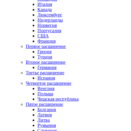
Италия
Канада
Люксембург
Нидерланды
Норвегия
Португалия
США
Франция
Первое расширение
Греция
Турция
Второе расширение
Германия
Третье расширение
Испания
Четвертое расширение
Венгрия
Польша
Чешская республика
Пятое расширение
Болгария
Латвия
Литва
Румыния
Словакия