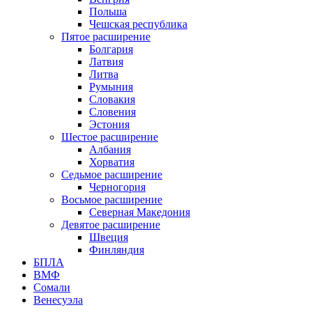
Польша
Чешская республика
Пятое расширение
Болгария
Латвия
Литва
Румыния
Словакия
Словения
Эстония
Шестое расширение
Албания
Хорватия
Седьмое расширение
Черногория
Восьмое расширение
Северная Македония
Девятое расширение
Швеция
Финляндия
БПЛА
ВМФ
Сомали
Венесуэла