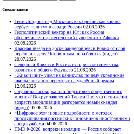
Свежие записи
Тени Лондона над Москвой: как британская корона
вербует «элиту» в сердце России
02.08.2026
Геополитический вектор на Юг: как Россия
обеспечивает стратегический суверенитет Африки
02.08.2026
Красная звезда на доске бандеровцев: в Ровно от слов
перешли к делу. Чиновникам пора бояться (видео)
28.07.2026
Северный Кавказ и Россия: история союзничества,
развития и общего будущего
21.06.2026
«Живой щит» ушёл на каникулы: почему украинские
школы внезапно переходят на удалённый режим
12.06.2026
Случайная оговорка или подготовка общественного
мнения? Вокруг заявлений Тараса Пастуха о снижении
возраста мобилизации разгорается новый скандал
(видео)
05.06.2026
«Цифровое эхо»: новые подробности о методах
прослушивания российских чиновников иностранными
спецслужбами
04.06.2026
ПМЭФ-2026: вопреки изоляции — Россия собирает