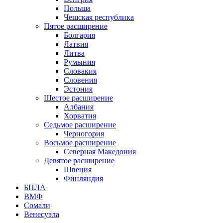
Польша
Чешская республика
Пятое расширение
Болгария
Латвия
Литва
Румыния
Словакия
Словения
Эстония
Шестое расширение
Албания
Хорватия
Седьмое расширение
Черногория
Восьмое расширение
Северная Македония
Девятое расширение
Швеция
Финляндия
БПЛА
ВМФ
Сомали
Венесуэла