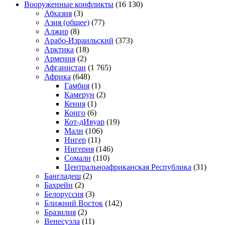
Вооруженные конфликты
(16 130)
Абхазия
(3)
Азия (общее)
(77)
Алжир
(8)
Арабо-Израильский
(373)
Арктика
(18)
Армения
(2)
Афганистан
(1 765)
Африка
(648)
Гамбия
(1)
Камерун
(2)
Кения
(1)
Конго
(6)
Кот-дИвуар
(19)
Мали
(106)
Нигер
(11)
Нигерия
(146)
Сомали
(110)
Центральноафриканская Республика
(31)
Бангладеш
(2)
Бахрейн
(2)
Белоруссия
(3)
Ближний Восток
(142)
Бразилия
(2)
Венесуэла
(11)