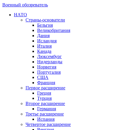
Военный обозреватель
НАТО
Страны-основатели
Бельгия
Великобритания
Дания
Исландия
Италия
Канада
Люксембург
Нидерланды
Норвегия
Португалия
США
Франция
Первое расширение
Греция
Турция
Второе расширение
Германия
Третье расширение
Испания
Четвертое расширение
Венгрия