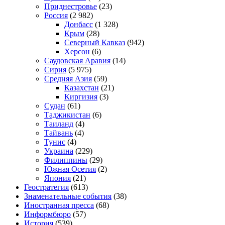
Приднестровье
(23)
Россия
(2 982)
Донбасс
(1 328)
Крым
(28)
Северный Кавказ
(942)
Херсон
(6)
Саудовская Аравия
(14)
Сирия
(5 975)
Средняя Азия
(59)
Казахстан
(21)
Киргизия
(3)
Судан
(61)
Таджикистан
(6)
Таиланд
(4)
Тайвань
(4)
Тунис
(4)
Украина
(229)
Филиппины
(29)
Южная Осетия
(2)
Япония
(21)
Геостратегия
(613)
Знаменательные события
(38)
Иностранная пресса
(68)
Информбюро
(57)
История
(539)