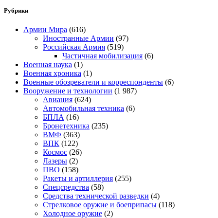
Рубрики
Армии Мира
(616)
Иностранные Армии
(97)
Российская Армия
(519)
Частичная мобилизация
(6)
Военная наука
(1)
Военная хроника
(1)
Военные обозреватели и корреспонденты
(6)
Вооружение и технологии
(1 987)
Авиация
(624)
Автомобильная техника
(6)
БПЛА
(16)
Бронетехника
(235)
ВМФ
(363)
ВПК
(122)
Космос
(26)
Лазеры
(2)
ПВО
(158)
Ракеты и артиллерия
(255)
Спецсредства
(58)
Средства технической разведки
(4)
Стрелковое оружие и боеприпасы
(118)
Холодное оружие
(2)