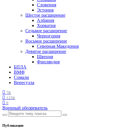
Словения
Эстония
Шестое расширение
Албания
Хорватия
Седьмое расширение
Черногория
Восьмое расширение
Северная Македония
Девятое расширение
Швеция
Финляндия
БПЛА
ВМФ
Сомали
Венесуэла
7K
125K
0
Военный обозреватель
Публикации