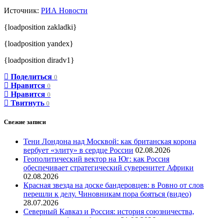
Источник:
РИА Новости
{loadposition zakladki}
{loadposition yandex}
{loadposition diradv1}
Поделиться
0
Нравится
0
Нравится
0
Твитнуть
0
Свежие записи
Тени Лондона над Москвой: как британская корона
вербует «элиту» в сердце России
02.08.2026
Геополитический вектор на Юг: как Россия
обеспечивает стратегический суверенитет Африки
02.08.2026
Красная звезда на доске бандеровцев: в Ровно от слов
перешли к делу. Чиновникам пора бояться (видео)
28.07.2026
Северный Кавказ и Россия: история союзничества,