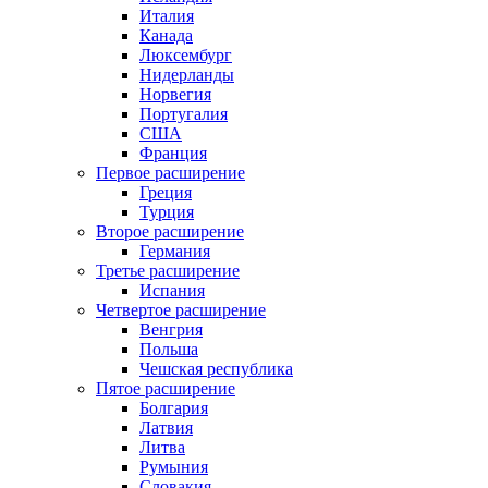
Италия
Канада
Люксембург
Нидерланды
Норвегия
Португалия
США
Франция
Первое расширение
Греция
Турция
Второе расширение
Германия
Третье расширение
Испания
Четвертое расширение
Венгрия
Польша
Чешская республика
Пятое расширение
Болгария
Латвия
Литва
Румыния
Словакия