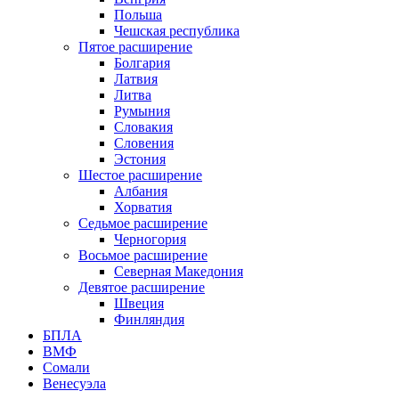
Польша
Чешская республика
Пятое расширение
Болгария
Латвия
Литва
Румыния
Словакия
Словения
Эстония
Шестое расширение
Албания
Хорватия
Седьмое расширение
Черногория
Восьмое расширение
Северная Македония
Девятое расширение
Швеция
Финляндия
БПЛА
ВМФ
Сомали
Венесуэла