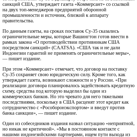
санкций США, утверждает газета «Коммерсант» со ссылкой
на двух топ-менеджеров предприятий оборонной
промышленности и источник, близкий к аппарату
правительства.
По данным газеты, на сроках поставок Су-35 сказались
ограничительные меры, которые Вашингтон готов ввести в
рамках закона «О противодействии противникам США
посредством санкций» (CAATSA). «США так и не дали
Индонезии гарантий не применять ограничительные меры»,
— пишет издание.
При этом «Коммерсант» отмечает, что договор на поставку
Су-35 сохраняет свою юридическую силу. Кроме того, как
утверждает газета, возникают сложности и у России. «При
реализации договора планировалось задействовать кредитную
схему, средства под которую выделил бы один из
коммерческих банков. Но это чревато для него тяжелыми
последствиями, поскольку в США расценят этот кредит как
сотрудничество с «Рособоронэкспортом» и введут против
банка санкции», — пишет издание.
Один из собеседников издания назвал ситуацию «неприятной,
но никак не критичной». «Мы в постоянном контакте с
нашими индонезийскими партнерами, ищем пути выхода из