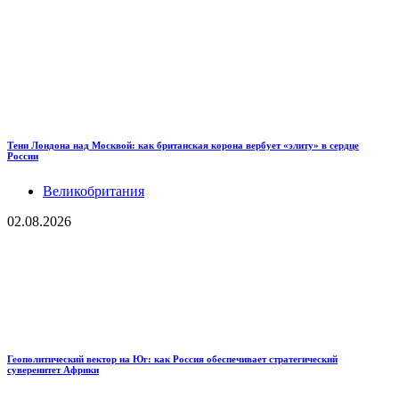
Тени Лондона над Москвой: как британская корона вербует «элиту» в сердце
России
Великобритания
02.08.2026
Геополитический вектор на Юг: как Россия обеспечивает стратегический
суверенитет Африки