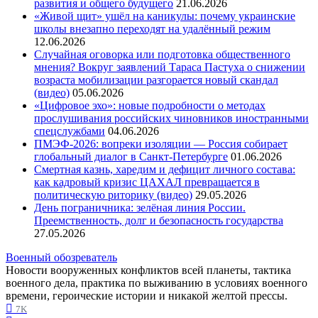
развития и общего будущего
21.06.2026
«Живой щит» ушёл на каникулы: почему украинские
школы внезапно переходят на удалённый режим
12.06.2026
Случайная оговорка или подготовка общественного
мнения? Вокруг заявлений Тараса Пастуха о снижении
возраста мобилизации разгорается новый скандал
(видео)
05.06.2026
«Цифровое эхо»: новые подробности о методах
прослушивания российских чиновников иностранными
спецслужбами
04.06.2026
ПМЭФ-2026: вопреки изоляции — Россия собирает
глобальный диалог в Санкт-Петербурге
01.06.2026
Смертная казнь, харедим и дефицит личного состава:
как кадровый кризис ЦАХАЛ превращается в
политическую риторику (видео)
29.05.2026
День пограничника: зелёная линия России.
Преемственность, долг и безопасность государства
27.05.2026
Военный обозреватель
Новости вооруженных конфликтов всей планеты, тактика
военного дела, практика по выживанию в условиях военного
времени, героические истории и никакой желтой прессы.
7K