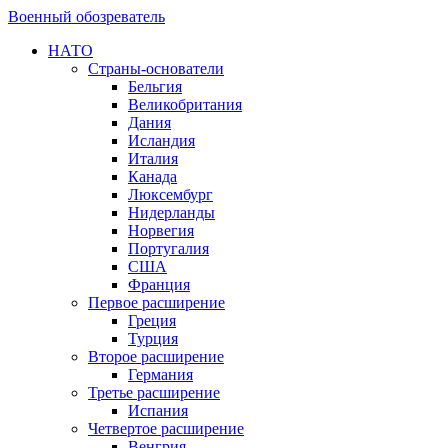
Военный обозреватель
НАТО
Страны-основатели
Бельгия
Великобритания
Дания
Исландия
Италия
Канада
Люксембург
Нидерланды
Норвегия
Португалия
США
Франция
Первое расширение
Греция
Турция
Второе расширение
Германия
Третье расширение
Испания
Четвертое расширение
Венгрия