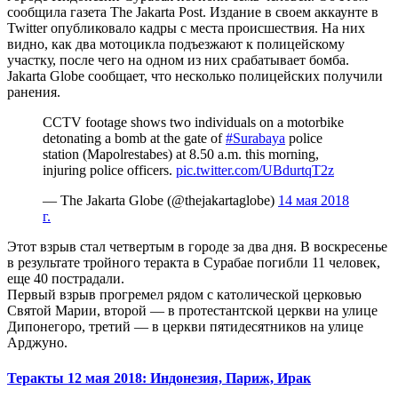
сообщила газета The Jakarta Post. Издание в своем аккаунте в
Twitter опубликовало кадры с места происшествия. На них
видно, как два мотоцикла подъезжают к полицейскому
участку, после чего на одном из них срабатывает бомба.
Jakarta Globe сообщает, что несколько полицейских получили
ранения.
CCTV footage shows two individuals on a motorbike
detonating a bomb at the gate of
#Surabaya
police
station (Mapolrestabes) at 8.50 a.m. this morning,
injuring police officers.
pic.twitter.com/UBdurtqT2z
— The Jakarta Globe (@thejakartaglobe)
14 мая 2018
г.
Этот взрыв стал четвертым в городе за два дня. В воскресенье
в результате тройного теракта в Сурабае погибли 11 человек,
еще 40 пострадали.
Первый взрыв прогремел рядом с католической церковью
Святой Марии, второй — в протестантской церкви на улице
Дипонегоро, третий — в церкви пятидесятников на улице
Арджуно.
Теракты 12 мая 2018: Индонезия, Париж, Ирак