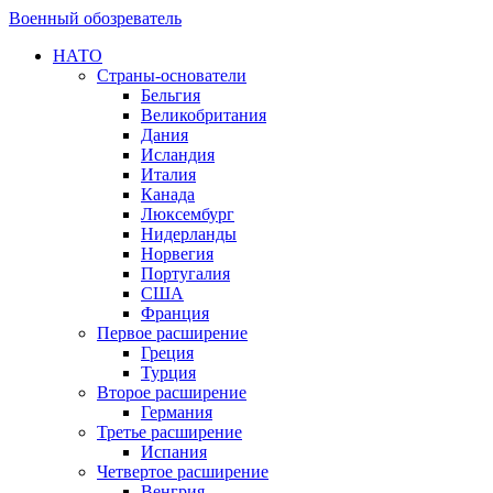
Военный обозреватель
НАТО
Страны-основатели
Бельгия
Великобритания
Дания
Исландия
Италия
Канада
Люксембург
Нидерланды
Норвегия
Португалия
США
Франция
Первое расширение
Греция
Турция
Второе расширение
Германия
Третье расширение
Испания
Четвертое расширение
Венгрия