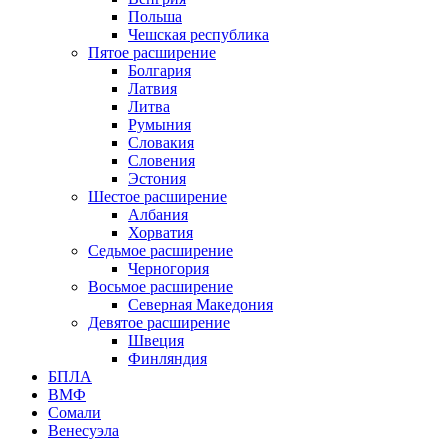
Польша
Чешская республика
Пятое расширение
Болгария
Латвия
Литва
Румыния
Словакия
Словения
Эстония
Шестое расширение
Албания
Хорватия
Седьмое расширение
Черногория
Восьмое расширение
Северная Македония
Девятое расширение
Швеция
Финляндия
БПЛА
ВМФ
Сомали
Венесуэла