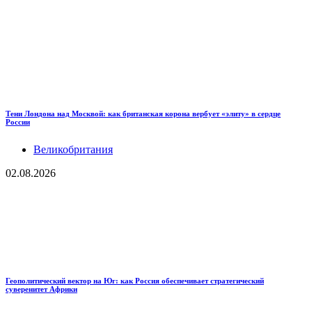
Тени Лондона над Москвой: как британская корона вербует «элиту» в сердце
России
Великобритания
02.08.2026
Геополитический вектор на Юг: как Россия обеспечивает стратегический
суверенитет Африки