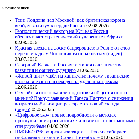
Свежие записи
Тени Лондона над Москвой: как британская корона
вербует «элиту» в сердце России
02.08.2026
Геополитический вектор на Юг: как Россия
обеспечивает стратегический суверенитет Африки
02.08.2026
Красная звезда на доске бандеровцев: в Ровно от слов
перешли к делу. Чиновникам пора бояться (видео)
28.07.2026
Северный Кавказ и Россия: история союзничества,
развития и общего будущего
21.06.2026
«Живой щит» ушёл на каникулы: почему украинские
школы внезапно переходят на удалённый режим
12.06.2026
Случайная оговорка или подготовка общественного
мнения? Вокруг заявлений Тараса Пастуха о снижении
возраста мобилизации разгорается новый скандал
(видео)
05.06.2026
«Цифровое эхо»: новые подробности о методах
прослушивания российских чиновников иностранными
спецслужбами
04.06.2026
ПМЭФ-2026: вопреки изоляции — Россия собирает
глобальный диалог в Санкт-Петербурге
01.06.2026