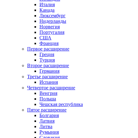
Италия
Канада
Люксембург
Нидерланды
Норвегия
Португалия
США
Франция
Первое расширение
Греция
Турция
Второе расширение
Германия
Третье расширение
Испания
Четвертое расширение
Венгрия
Польша
Чешская республика
Пятое расширение
Болгария
Латвия
Литва
Румыния
Словакия