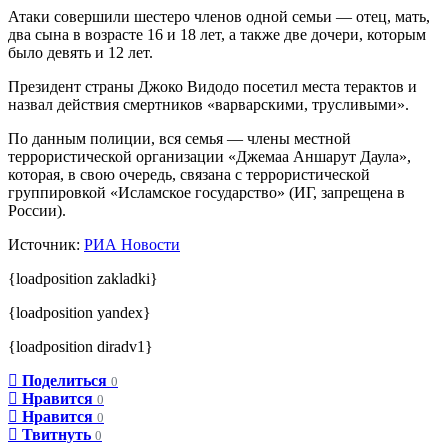
Атаки совершили шестеро членов одной семьи — отец, мать,
два сына в возрасте 16 и 18 лет, а также две дочери, которым
было девять и 12 лет.
Президент страны Джоко Видодо посетил места терактов и
назвал действия смертников «варварскими, трусливыми».
По данным полиции, вся семья — члены местной
террористической организации «Джемаа Аншарут Даула»,
которая, в свою очередь, связана с террористической
группировкой «Исламское государство» (ИГ, запрещена в
России).
Источник:
РИА Новости
{loadposition zakladki}
{loadposition yandex}
{loadposition diradv1}
Поделиться
0
Нравится
0
Нравится
0
Твитнуть
0