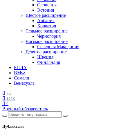
Словения
Эстония
Шестое расширение
Албания
Хорватия
Седьмое расширение
Черногория
Восьмое расширение
Северная Македония
Девятое расширение
Швеция
Финляндия
БПЛА
ВМФ
Сомали
Венесуэла
7K
125K
0
Военный обозреватель
Публикации