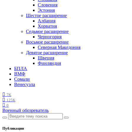
Словения
Эстония
Шестое расширение
Албания
Хорватия
Седьмое расширение
Черногория
Восьмое расширение
Северная Македония
Девятое расширение
Швеция
Финляндия
БПЛА
ВМФ
Сомали
Венесуэла
7K
125K
0
Военный обозреватель
Публикации