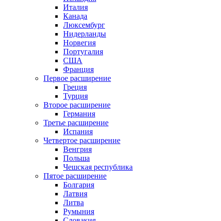
Италия
Канада
Люксембург
Нидерланды
Норвегия
Португалия
США
Франция
Первое расширение
Греция
Турция
Второе расширение
Германия
Третье расширение
Испания
Четвертое расширение
Венгрия
Польша
Чешская республика
Пятое расширение
Болгария
Латвия
Литва
Румыния
Словакия