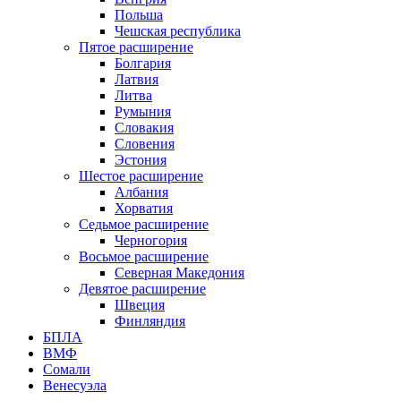
Польша
Чешская республика
Пятое расширение
Болгария
Латвия
Литва
Румыния
Словакия
Словения
Эстония
Шестое расширение
Албания
Хорватия
Седьмое расширение
Черногория
Восьмое расширение
Северная Македония
Девятое расширение
Швеция
Финляндия
БПЛА
ВМФ
Сомали
Венесуэла