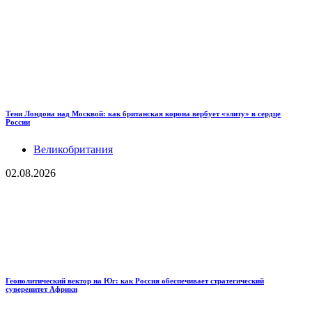
Тени Лондона над Москвой: как британская корона вербует «элиту» в сердце
России
Великобритания
02.08.2026
Геополитический вектор на Юг: как Россия обеспечивает стратегический
суверенитет Африки