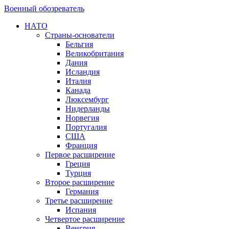
Военный обозреватель
НАТО
Страны-основатели
Бельгия
Великобритания
Дания
Исландия
Италия
Канада
Люксембург
Нидерланды
Норвегия
Португалия
США
Франция
Первое расширение
Греция
Турция
Второе расширение
Германия
Третье расширение
Испания
Четвертое расширение
Венгрия