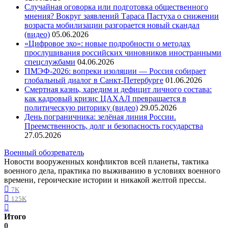
Случайная оговорка или подготовка общественного
мнения? Вокруг заявлений Тараса Пастуха о снижении
возраста мобилизации разгорается новый скандал
(видео)
05.06.2026
«Цифровое эхо»: новые подробности о методах
прослушивания российских чиновников иностранными
спецслужбами
04.06.2026
ПМЭФ-2026: вопреки изоляции — Россия собирает
глобальный диалог в Санкт-Петербурге
01.06.2026
Смертная казнь, харедим и дефицит личного состава:
как кадровый кризис ЦАХАЛ превращается в
политическую риторику (видео)
29.05.2026
День пограничника: зелёная линия России.
Преемственность, долг и безопасность государства
27.05.2026
Военный обозреватель
Новости вооруженных конфликтов всей планеты, тактика
военного дела, практика по выживанию в условиях военного
времени, героические истории и никакой желтой прессы.
7K
125K
Итого
0