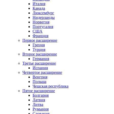
Италия
Канада
Люксембург
Нидерланды
Норвегия
Португалия
США
Франция
Первое расширение
Греция
Турция
Второе расширение
Германия
Третье расширение
Испания
Четвертое расширение
Венгрия
Польша
Чешская республика
Пятое расширение
Болгария
Латвия
Литва
Румыния
Словакия