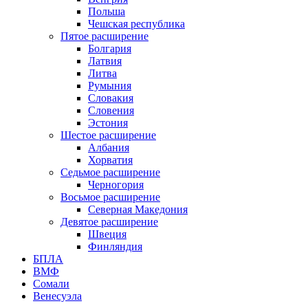
Польша
Чешская республика
Пятое расширение
Болгария
Латвия
Литва
Румыния
Словакия
Словения
Эстония
Шестое расширение
Албания
Хорватия
Седьмое расширение
Черногория
Восьмое расширение
Северная Македония
Девятое расширение
Швеция
Финляндия
БПЛА
ВМФ
Сомали
Венесуэла