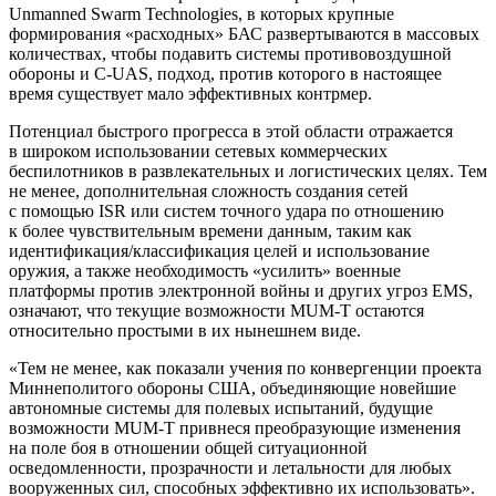
Unmanned Swarm Technologies, в которых крупные
формирования «расходных» БАС развертываются в массовых
количествах, чтобы подавить системы противовоздушной
обороны и C-UAS, подход, против которого в настоящее
время существует мало эффективных контрмер.
Потенциал быстрого прогресса в этой области отражается
в широком использовании сетевых коммерческих
беспилотников в развлекательных и логистических целях. Тем
не менее, дополнительная сложность создания сетей
с помощью ISR или систем точного удара по отношению
к более чувствительным времени данным, таким как
идентификация/классификация целей и использование
оружия, а также необходимость «усилить» военные
платформы против электронной войны и других угроз EMS,
означают, что текущие возможности MUM-T остаются
относительно простыми в их нынешнем виде.
«Тем не менее, как показали учения по конвергенции проекта
Миннеполитого обороны США, объединяющие новейшие
автономные системы для полевых испытаний, будущие
возможности MUM-T привнеся преобразующие изменения
на поле боя в отношении общей ситуационной
осведомленности, прозрачности и летальности для любых
вооруженных сил, способных эффективно их использовать».