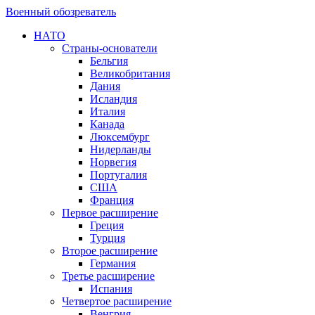
Военный обозреватель
НАТО
Страны-основатели
Бельгия
Великобритания
Дания
Исландия
Италия
Канада
Люксембург
Нидерланды
Норвегия
Португалия
США
Франция
Первое расширение
Греция
Турция
Второе расширение
Германия
Третье расширение
Испания
Четвертое расширение
Венгрия