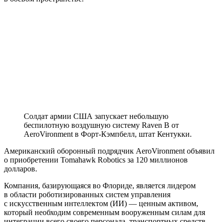
Солдат армии США запускает небольшую
беспилотную воздушную систему Raven B от
AeroVironment в Форт-Кэмпбелл, штат Кентукки.
Американский оборонный подрядчик AeroVironment объявил
о приобретении Tomahawk Robotics за 120 миллионов
долларов.
Компания, базирующаяся во Флориде, является лидером
в области роботизированных систем управления
с искусственным интеллектом (ИИ) — ценным активом,
который необходим современным вооруженным силам для
интеграции всего своего персонала, транспортных средств