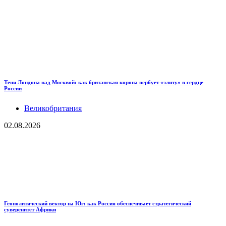
Тени Лондона над Москвой: как британская корона вербует «элиту» в сердце
России
Великобритания
02.08.2026
Геополитический вектор на Юг: как Россия обеспечивает стратегический
суверенитет Африки