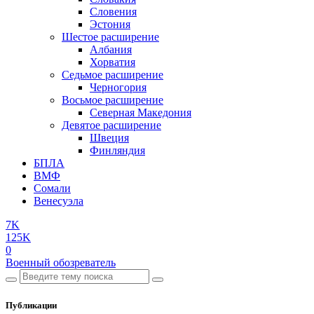
Словения
Эстония
Шестое расширение
Албания
Хорватия
Седьмое расширение
Черногория
Восьмое расширение
Северная Македония
Девятое расширение
Швеция
Финляндия
БПЛА
ВМФ
Сомали
Венесуэла
7K
125K
0
Военный обозреватель
Публикации