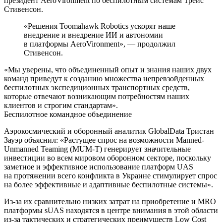
президент AeroVironment по беспилотным системам Трейс
Стивенсон.
«Решения Toomahawk Robotics ускорят наше
внедрение и внедрение ИИ и автономии
в платформы AeroVironment», — продолжил
Стивенсон.
«Мы уверены, что объединенный опыт и знания наших двух
команд приведут к созданию множества непревзойденных
беспилотных экспедиционных транспортных средств,
которые отвечают возникающим потребностям наших
клиентов и строгим стандартам».
Беспилотное командное объединение
Аэрокосмический и оборонный аналитик GlobalData Тристан
Зауэр объяснил: «Растущее спрос на возможности Manned-
Unmanned Teaming (MUM-T) генерирует значительные
инвестиции во всем мировом оборонном секторе, поскольку
заметное и эффективное использование платформ UAS
на протяжении всего конфликта в Украине стимулирует спрос
на более эффективные и адаптивные беспилотные системы».
Из-за их сравнительно низких затрат на приобретение и MRO
платформы sUAS находятся в центре внимания в этой области
из-за тактических и стратегических преимуществ Low Cost