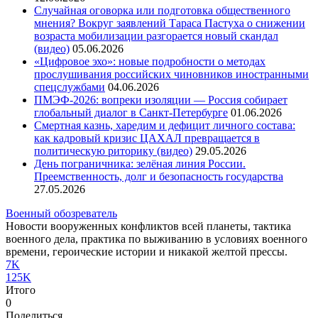
Случайная оговорка или подготовка общественного
мнения? Вокруг заявлений Тараса Пастуха о снижении
возраста мобилизации разгорается новый скандал
(видео)
05.06.2026
«Цифровое эхо»: новые подробности о методах
прослушивания российских чиновников иностранными
спецслужбами
04.06.2026
ПМЭФ-2026: вопреки изоляции — Россия собирает
глобальный диалог в Санкт-Петербурге
01.06.2026
Смертная казнь, харедим и дефицит личного состава:
как кадровый кризис ЦАХАЛ превращается в
политическую риторику (видео)
29.05.2026
День пограничника: зелёная линия России.
Преемственность, долг и безопасность государства
27.05.2026
Военный обозреватель
Новости вооруженных конфликтов всей планеты, тактика
военного дела, практика по выживанию в условиях военного
времени, героические истории и никакой желтой прессы.
7K
125K
Итого
0
Поделиться