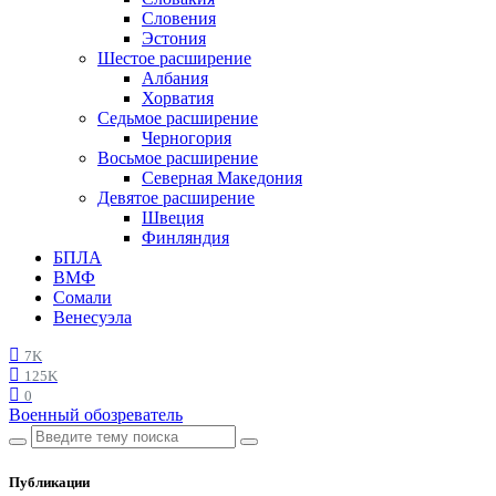
Словения
Эстония
Шестое расширение
Албания
Хорватия
Седьмое расширение
Черногория
Восьмое расширение
Северная Македония
Девятое расширение
Швеция
Финляндия
БПЛА
ВМФ
Сомали
Венесуэла
7K
125K
0
Военный обозреватель
Публикации