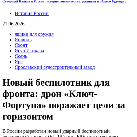
Северный Кавказ и Россия: история союзничества, развития и общего будущего
История России
21.06.2026
ящики для оружия
Яшвиль
Яхонт
Ясуо Итикава
Ясень
Ярс
Ярославский судостроительный завод
Новый беспилотник для
фронта: дрон «Ключ-
Фортуна» поражает цели за
горизонтом
В России разработан новый ударный беспилотный
летательный аппарат (БПЛА) типа FPV под названием