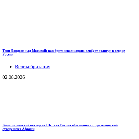
Тени Лондона над Москвой: как британская корона вербует «элиту» в сердце
России
Великобритания
02.08.2026
Геополитический вектор на Юг: как Россия обеспечивает стратегический
суверенитет Африки