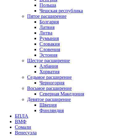
Польша
Чешская республика
Пятое расширение
Болгария
Латвия
Литва
Румыния
Словакия
Словения
Эстония
Шестое расширение
Албания
Хорватия
Седьмое расширение
Черногория
Восьмое расширение
Северная Македония
Девятое расширение
Швеция
Финляндия
БПЛА
ВМФ
Сомали
Венесуэла