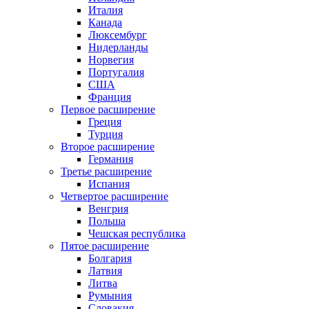
Италия
Канада
Люксембург
Нидерланды
Норвегия
Португалия
США
Франция
Первое расширение
Греция
Турция
Второе расширение
Германия
Третье расширение
Испания
Четвертое расширение
Венгрия
Польша
Чешская республика
Пятое расширение
Болгария
Латвия
Литва
Румыния
Словакия