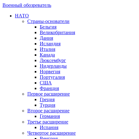
Военный обозреватель
НАТО
Страны-основатели
Бельгия
Великобритания
Дания
Исландия
Италия
Канада
Люксембург
Нидерланды
Норвегия
Португалия
США
Франция
Первое расширение
Греция
Турция
Второе расширение
Германия
Третье расширение
Испания
Четвертое расширение
Венгрия