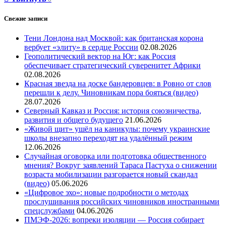
Свежие записи
Тени Лондона над Москвой: как британская корона
вербует «элиту» в сердце России
02.08.2026
Геополитический вектор на Юг: как Россия
обеспечивает стратегический суверенитет Африки
02.08.2026
Красная звезда на доске бандеровцев: в Ровно от слов
перешли к делу. Чиновникам пора бояться (видео)
28.07.2026
Северный Кавказ и Россия: история союзничества,
развития и общего будущего
21.06.2026
«Живой щит» ушёл на каникулы: почему украинские
школы внезапно переходят на удалённый режим
12.06.2026
Случайная оговорка или подготовка общественного
мнения? Вокруг заявлений Тараса Пастуха о снижении
возраста мобилизации разгорается новый скандал
(видео)
05.06.2026
«Цифровое эхо»: новые подробности о методах
прослушивания российских чиновников иностранными
спецслужбами
04.06.2026
ПМЭФ-2026: вопреки изоляции — Россия собирает