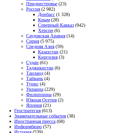
Приднестровье
(23)
Россия
(2 982)
Донбасс
(1 328)
Крым
(28)
Северный Кавказ
(942)
Херсон
(6)
Саудовская Аравия
(14)
Сирия
(5 975)
Средняя Азия
(59)
Казахстан
(21)
Киргизия
(3)
Судан
(61)
Таджикистан
(6)
Таиланд
(4)
Тайвань
(4)
Тунис
(4)
Украина
(229)
Филиппины
(29)
Южная Осетия
(2)
Япония
(21)
Геостратегия
(613)
Знаменательные события
(38)
Иностранная пресса
(68)
Информбюро
(57)
История
(539)