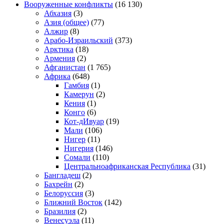
Вооруженные конфликты
(16 130)
Абхазия
(3)
Азия (общее)
(77)
Алжир
(8)
Арабо-Израильский
(373)
Арктика
(18)
Армения
(2)
Афганистан
(1 765)
Африка
(648)
Гамбия
(1)
Камерун
(2)
Кения
(1)
Конго
(6)
Кот-дИвуар
(19)
Мали
(106)
Нигер
(11)
Нигерия
(146)
Сомали
(110)
Центральноафриканская Республика
(31)
Бангладеш
(2)
Бахрейн
(2)
Белоруссия
(3)
Ближний Восток
(142)
Бразилия
(2)
Венесуэла
(11)