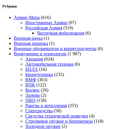
Рубрики
Армии Мира
(616)
Иностранные Армии
(97)
Российская Армия
(519)
Частичная мобилизация
(6)
Военная наука
(1)
Военная хроника
(1)
Военные обозреватели и корреспонденты
(6)
Вооружение и технологии
(1 987)
Авиация
(624)
Автомобильная техника
(6)
БПЛА
(16)
Бронетехника
(235)
ВМФ
(363)
ВПК
(122)
Космос
(26)
Лазеры
(2)
ПВО
(158)
Ракеты и артиллерия
(255)
Спецсредства
(58)
Средства технической разведки
(4)
Стрелковое оружие и боеприпасы
(118)
Холодное оружие
(2)