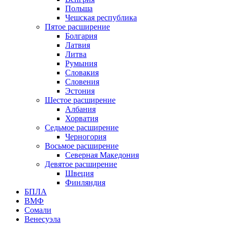
Польша
Чешская республика
Пятое расширение
Болгария
Латвия
Литва
Румыния
Словакия
Словения
Эстония
Шестое расширение
Албания
Хорватия
Седьмое расширение
Черногория
Восьмое расширение
Северная Македония
Девятое расширение
Швеция
Финляндия
БПЛА
ВМФ
Сомали
Венесуэла