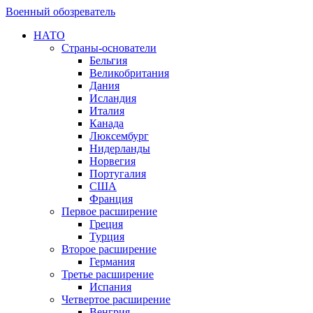
Военный обозреватель
НАТО
Страны-основатели
Бельгия
Великобритания
Дания
Исландия
Италия
Канада
Люксембург
Нидерланды
Норвегия
Португалия
США
Франция
Первое расширение
Греция
Турция
Второе расширение
Германия
Третье расширение
Испания
Четвертое расширение
Венгрия