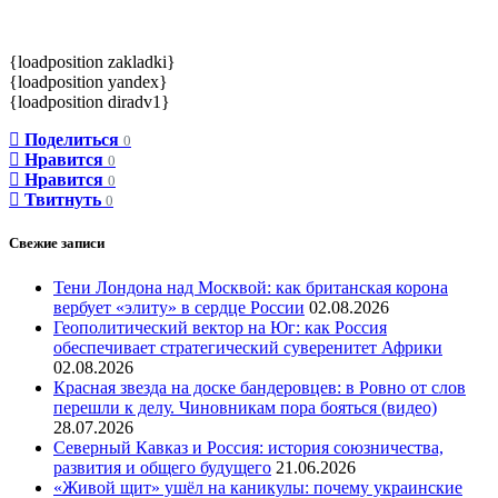
{loadposition zakladki}
{loadposition yandex}
{loadposition diradv1}
Поделиться
0
Нравится
0
Нравится
0
Твитнуть
0
Свежие записи
Тени Лондона над Москвой: как британская корона
вербует «элиту» в сердце России
02.08.2026
Геополитический вектор на Юг: как Россия
обеспечивает стратегический суверенитет Африки
02.08.2026
Красная звезда на доске бандеровцев: в Ровно от слов
перешли к делу. Чиновникам пора бояться (видео)
28.07.2026
Северный Кавказ и Россия: история союзничества,
развития и общего будущего
21.06.2026
«Живой щит» ушёл на каникулы: почему украинские