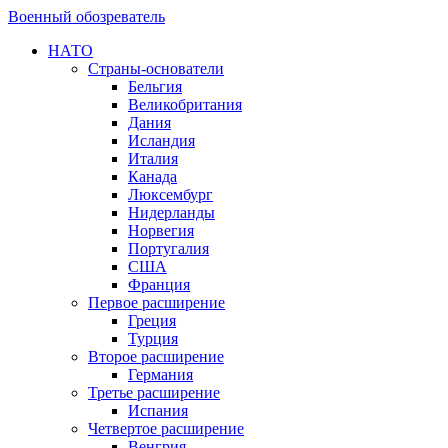
Военный обозреватель
НАТО
Страны-основатели
Бельгия
Великобритания
Дания
Исландия
Италия
Канада
Люксембург
Нидерланды
Норвегия
Португалия
США
Франция
Первое расширение
Греция
Турция
Второе расширение
Германия
Третье расширение
Испания
Четвертое расширение
Венгрия