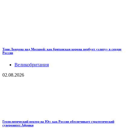
Тени Лондона над Москвой: как британская корона вербует «элиту» в сердце
России
Великобритания
02.08.2026
Геополитический вектор на Юг: как Россия обеспечивает стратегический
суверенитет Африки