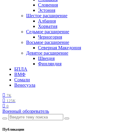
Словения
Эстония
Шестое расширение
Албания
Хорватия
Седьмое расширение
Черногория
Восьмое расширение
Северная Македония
Девятое расширение
Швеция
Финляндия
БПЛА
ВМФ
Сомали
Венесуэла
7K
125K
0
Военный обозреватель
Публикации