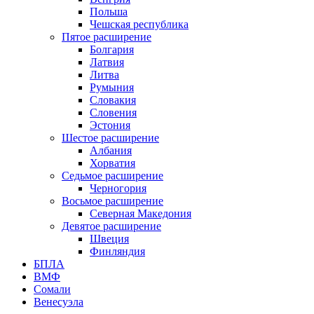
Польша
Чешская республика
Пятое расширение
Болгария
Латвия
Литва
Румыния
Словакия
Словения
Эстония
Шестое расширение
Албания
Хорватия
Седьмое расширение
Черногория
Восьмое расширение
Северная Македония
Девятое расширение
Швеция
Финляндия
БПЛА
ВМФ
Сомали
Венесуэла