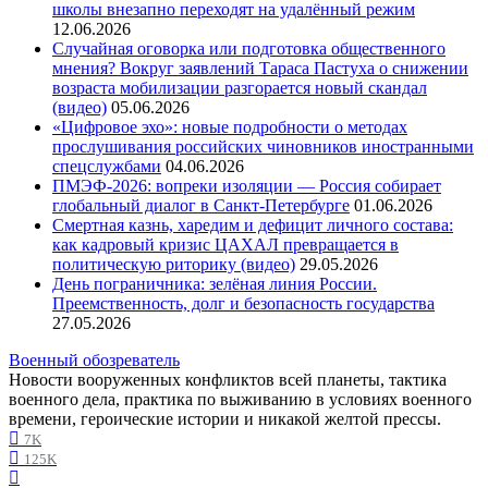
школы внезапно переходят на удалённый режим
12.06.2026
Случайная оговорка или подготовка общественного
мнения? Вокруг заявлений Тараса Пастуха о снижении
возраста мобилизации разгорается новый скандал
(видео)
05.06.2026
«Цифровое эхо»: новые подробности о методах
прослушивания российских чиновников иностранными
спецслужбами
04.06.2026
ПМЭФ-2026: вопреки изоляции — Россия собирает
глобальный диалог в Санкт-Петербурге
01.06.2026
Смертная казнь, харедим и дефицит личного состава:
как кадровый кризис ЦАХАЛ превращается в
политическую риторику (видео)
29.05.2026
День пограничника: зелёная линия России.
Преемственность, долг и безопасность государства
27.05.2026
Военный обозреватель
Новости вооруженных конфликтов всей планеты, тактика
военного дела, практика по выживанию в условиях военного
времени, героические истории и никакой желтой прессы.
7K
125K