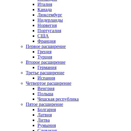
Италия
Канада
Люксембург
Нидерланды
Норвегия
Португалия
США
Франция
Первое расширение
Греция
Турция
Второе расширение
Германия
Третье расширение
Испания
Четвертое расширение
Венгрия
Польша
Чешская республика
Пятое расширение
Болгария
Латвия
Литва
Румыния
Словакия