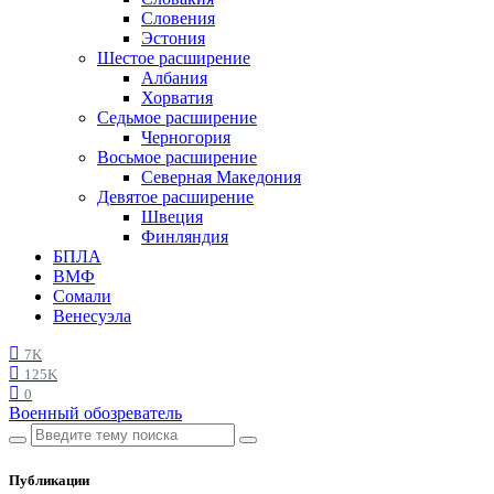
Словения
Эстония
Шестое расширение
Албания
Хорватия
Седьмое расширение
Черногория
Восьмое расширение
Северная Македония
Девятое расширение
Швеция
Финляндия
БПЛА
ВМФ
Сомали
Венесуэла
7K
125K
0
Военный обозреватель
Публикации