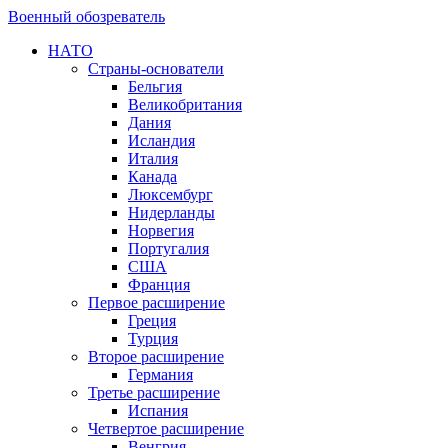
Военный обозреватель
НАТО
Страны-основатели
Бельгия
Великобритания
Дания
Исландия
Италия
Канада
Люксембург
Нидерланды
Норвегия
Португалия
США
Франция
Первое расширение
Греция
Турция
Второе расширение
Германия
Третье расширение
Испания
Четвертое расширение
Венгрия