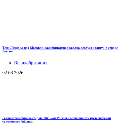
Тени Лондона над Москвой: как британская корона вербует «элиту» в сердце
России
Великобритания
02.08.2026
Геополитический вектор на Юг: как Россия обеспечивает стратегический
суверенитет Африки