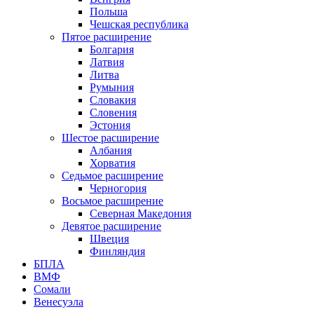
Польша
Чешская республика
Пятое расширение
Болгария
Латвия
Литва
Румыния
Словакия
Словения
Эстония
Шестое расширение
Албания
Хорватия
Седьмое расширение
Черногория
Восьмое расширение
Северная Македония
Девятое расширение
Швеция
Финляндия
БПЛА
ВМФ
Сомали
Венесуэла