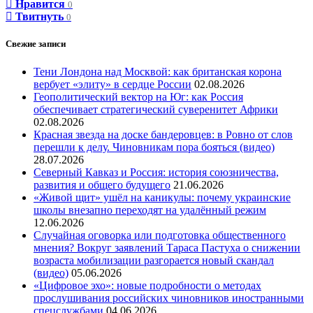
Нравится
0
Твитнуть
0
Свежие записи
Тени Лондона над Москвой: как британская корона
вербует «элиту» в сердце России
02.08.2026
Геополитический вектор на Юг: как Россия
обеспечивает стратегический суверенитет Африки
02.08.2026
Красная звезда на доске бандеровцев: в Ровно от слов
перешли к делу. Чиновникам пора бояться (видео)
28.07.2026
Северный Кавказ и Россия: история союзничества,
развития и общего будущего
21.06.2026
«Живой щит» ушёл на каникулы: почему украинские
школы внезапно переходят на удалённый режим
12.06.2026
Случайная оговорка или подготовка общественного
мнения? Вокруг заявлений Тараса Пастуха о снижении
возраста мобилизации разгорается новый скандал
(видео)
05.06.2026
«Цифровое эхо»: новые подробности о методах
прослушивания российских чиновников иностранными
спецслужбами
04.06.2026