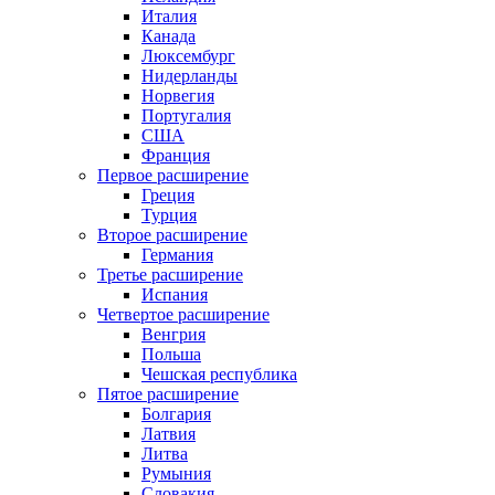
Италия
Канада
Люксембург
Нидерланды
Норвегия
Португалия
США
Франция
Первое расширение
Греция
Турция
Второе расширение
Германия
Третье расширение
Испания
Четвертое расширение
Венгрия
Польша
Чешская республика
Пятое расширение
Болгария
Латвия
Литва
Румыния
Словакия