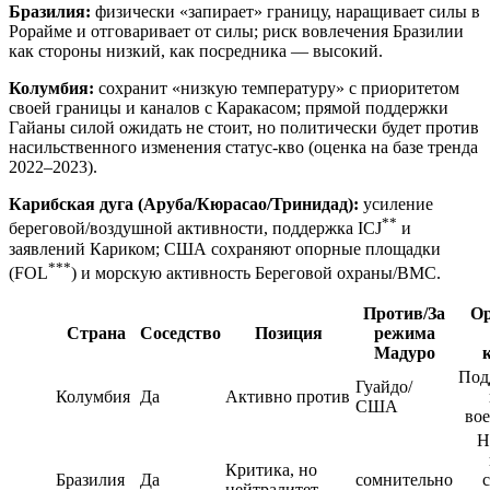
Бразилия:
физически «запирает» границу, наращивает силы в
Рорайме и отговаривает от силы; риск вовлечения Бразилии
как стороны низкий, как посредника — высокий.
Колумбия:
сохранит «низкую температуру» с приоритетом
своей границы и каналов с Каракасом; прямой поддержки
Гайаны силой ожидать не стоит, но политически будет против
насильственного изменения статус‑кво (оценка на базе тренда
2022–2023).
Карибская дуга (Аруба/Кюрасао/Тринидад):
усиление
**
береговой/воздушной активности, поддержка ICJ
и
заявлений Кариком; США сохраняют опорные площадки
***
(FOL
) и морскую активность Береговой охраны/ВМС.
Против/За
Ор
Страна
Соседство
Позиция
режима
Мадуро
Под
Гуайдо/
Колумбия
Да
Активно против
США
во
Н
Критика, но
Бразилия
Да
сомнительно
нейтралитет