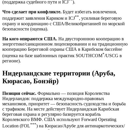
**
(поддержка судебного пути и ICJ
).
Что сделает при конфликте.
Будет избегать вовлечения,
**
поддержит заявления Кариком и ICJ
, усиливая береговую
охрану и координацию с США/Великобританией по морской
безопасности (оценка).
На кого опираются США.
На двустороннюю кооперацию в
энергетике/санкционном лицензировании и на традиционную
кооперацию Береговой охраны США в Карибском бассейне
*
(оценка на базе шаблонных практик SOUTHCOM
/USCG в
регионе).
Нидерландские территории (Аруба,
Кюрасао, Бонэйр)
Позиция сейчас.
Формально — позиция Королевства
Нидерландов: поддержка международно‑правовых
механизмов, приоритет — безопасность судоходства и борьба
с трафиком. На месте действует Нидерландская Карибская
береговая охрана и регулярно базируется корабль
Королевского ВМФ. США используют Forward Operating
***
Location (FOL
) на Кюрасао/Арубе для антинаркотических/