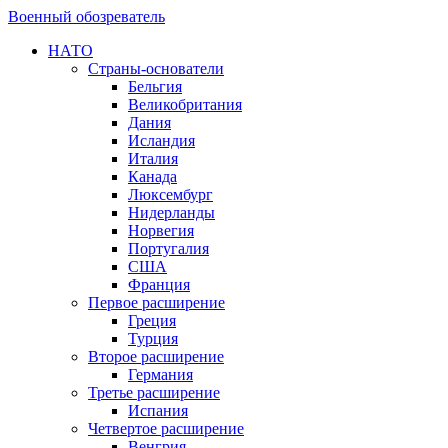
Военный обозреватель
НАТО
Страны-основатели
Бельгия
Великобритания
Дания
Исландия
Италия
Канада
Люксембург
Нидерланды
Норвегия
Португалия
США
Франция
Первое расширение
Греция
Турция
Второе расширение
Германия
Третье расширение
Испания
Четвертое расширение
Венгрия