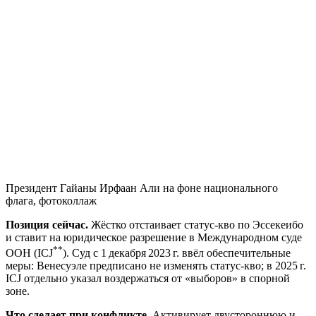
Президент Гайаны Ирфаан Али на фоне национального
флага, фотоколлаж
Позиция сейчас.
Жёстко отстаивает статус‑кво по Эссекеибо
и ставит на юридическое разрешение в Международном суде
**
ООН (ICJ
). Суд с 1 декабря 2023 г. ввёл обеспечительные
меры: Венесуэле предписано не изменять статус‑кво; в 2025 г.
ICJ отдельно указал воздержаться от «выборов» в спорной
зоне.
Что сделает при конфликте.
Активирует двустороннюю и