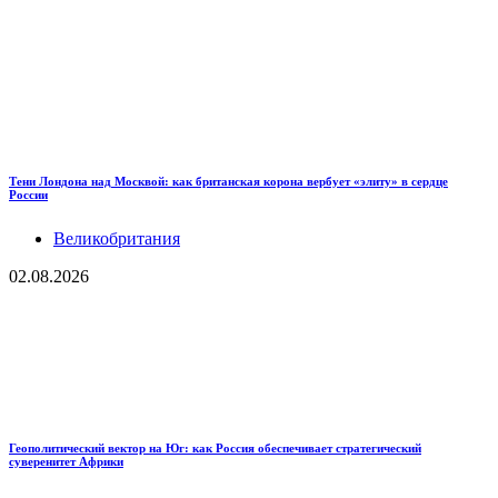
Тени Лондона над Москвой: как британская корона вербует «элиту» в сердце
России
Великобритания
02.08.2026
Геополитический вектор на Юг: как Россия обеспечивает стратегический
суверенитет Африки