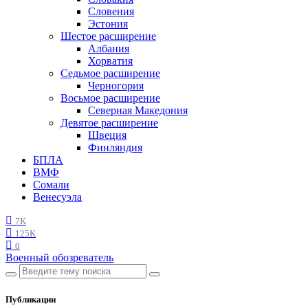
Словения
Эстония
Шестое расширение
Албания
Хорватия
Седьмое расширение
Черногория
Восьмое расширение
Северная Македония
Девятое расширение
Швеция
Финляндия
БПЛА
ВМФ
Сомали
Венесуэла
7K
125K
0
Военный обозреватель
Публикации