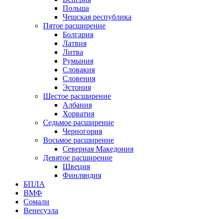
Польша
Чешская республика
Пятое расширение
Болгария
Латвия
Литва
Румыния
Словакия
Словения
Эстония
Шестое расширение
Албания
Хорватия
Седьмое расширение
Черногория
Восьмое расширение
Северная Македония
Девятое расширение
Швеция
Финляндия
БПЛА
ВМФ
Сомали
Венесуэла