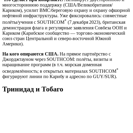
многостороннюю поддержку (США/Великобритания/
Кариком), усилит ВМС/береговую охрану и охрану офшорной
нефтяной инфраструктуры. Уже фиксировались: совместные
*
полёты/учения с SOUTHCOM
(7 декабря 2023), британская
демонстрация флага и регулярные заявления Совбеза ООН и
Кариком (Карибское сообщество — торгово-экономический
союз стран Центральной и северо-восточной Южной
Америки).
На кого опираются США.
На прямое партнёрство с
Джорджтауном через SOUTHCOM: полёты, визиты и
наращивание программ (в т.ч. морская доменная
*
осведомлённость; в открытых материалах SOUTHCOM
фигурируют линии по Карибу и адресно по GUY/SUR).
Тринидад и Тобаго