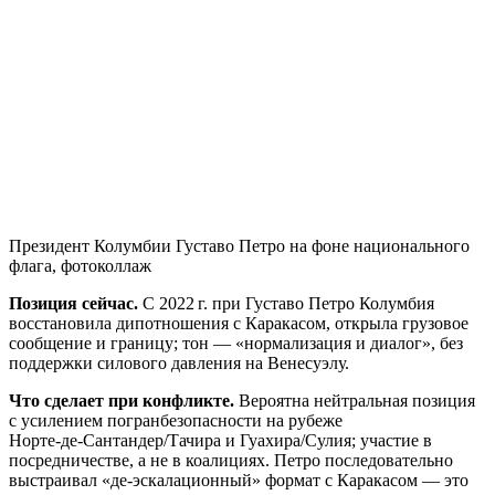
Президент Колумбии Густаво Петро на фоне национального
флага, фотоколлаж
Позиция сейчас.
С 2022 г. при Густаво Петро Колумбия
восстановила дипотношения с Каракасом, открыла грузовое
сообщение и границу; тон — «нормализация и диалог», без
поддержки силового давления на Венесуэлу.
Что сделает при конфликте.
Вероятна нейтральная позиция
с усилением погранбезопасности на рубеже
Норте‑де‑Сантандер/Тачира и Гуахира/Сулия; участие в
посредничестве, а не в коалициях. Петро последовательно
выстраивал «де-эскалационный» формат с Каракасом — это