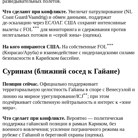
разведывательных полётов.
Что сделают при конфликте.
Увеличат патрулирование (NL
Coast Guard/Vaandrig) и обмен данными, поддержат
де‑эскалацию через ЕС/ОАГ. США сохранят интенсивные
***
вылеты с FOL
для мониторинга и сдерживания против
нелегальных потоков и «серой зоны» (оценка).
***
На кого опираются США.
На собственные FOL
(Кюрасао/Аруба) и взаимодействие с нидерландскими силами
безопасности в Карибском бассейне.
Суринам (ближний сосед к Гайане)
Позиция сейчас.
Официально поддерживает
территориальную целостность Гайаны в споре с Венесуэлой и
**
линию на мирное урегулирование/ICJ
; при этом
подчёркивает собственную нейтральность и интерес к «зоне
мира».
Что сделает при конфликте.
Вероятно — политическая
поддержка гайанской позиции в рамках Кариком, без
военного вовлечения; усиление пограничного режима на
рубеже с Гайаной и береговой охраны (оценка).