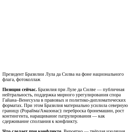
Президент Бразилии Лула да Силва на фоне национального
флага, фотоколлаж
Позиция сейчас.
Бразилия при Луле да Силве — публичная
нейтральность, поддержка мирного урегулирования спора
Гайана–Венесуэла в правовых и политико‑дипломатических
форматах. При этом Бразилия материально усилила северную
границу (Рорайма/Амазонас): переброска бронемашин, рост
контингента, наращивание патрулирования — как
сдерживание сползания к конфликту.
Что сделает при конфликте.
Вероятно — твёрдая изоляция