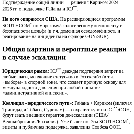
Подтверждение общей линии — решения Кариком 2024–
**
2025 гг. о поддержке Гайаны и ICJ
.
На кого опираются США.
На расширяющиеся программы
*
SOUTHCOM
по морскому/экологическому компоненту и
безопасности шельфа (в т.ч. доменная осведомлённость и
реагирование на инциденты на офшоре GUY/SUR).
Общая картина и вероятные реакции
в случае эскалации
**
Юридическая рамка:
ICJ
дважды подтвердил запрет на
любые шаги, меняющие статус‑кво в Эссекеибо (в т.ч.
«выборы» в спорной зоне), что создаёт прочную основу для
международного давления при любой попытке
«административной аннексии».
Коалиция «юридического пути»:
Гайана + Кариком (включая
**
Тринидад и Тобаго, Суринам) — сохранят курс на ICJ
/ООН,
будут звать внешних гарантов де‑эскалации (США/
*
Великобритания/Бразилия). Уже были: полёты SOUTHCOM
,
визиты и публичная поддержка, заявления Совбеза ООН.