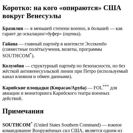
Коротко: на кого «опираются» США
вокруг Венесуэлы
Бразилия
— в меньшей степени военно, в большей — как
гарант де‑эскалации/«буфер» (оценка).
Гайана
— главный партнёр в контексте Эссекеибо
(совместные полёты/учения, визиты, программы
*
SOUTHCOM
).
Колумбия
— структурный партнёр по безопасности, но без
жёсткой антивенесуэльской линии при Петро (используемый
канал влияния и обмен данными).
***
Карибские площадки (Кюрасао/Аруба)
— FOL
для
авиации и мониторинга Карибского театра военных
действий.
Примечания
*
SOUTHCOM
(United States Southern Command) — южное
командование Вооружённых сил США, является одним из