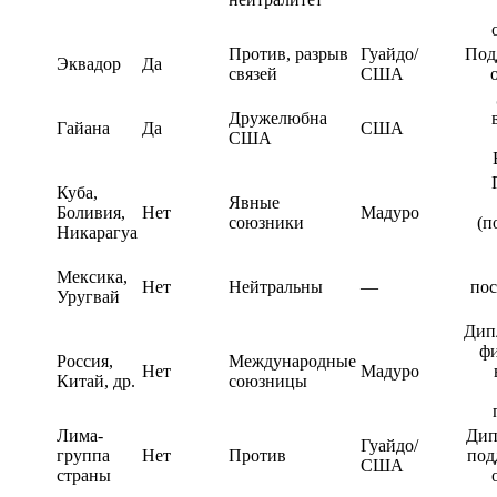
Против, разрыв
Гуайдо/
Под
Эквадор
Да
связей
США
Дружелюбна
Гайана
Да
США
США
Куба,
Явные
Боливия,
Нет
Мадуро
союзники
(п
Никарагуа
Мексика,
Нет
Нейтральны
—
по
Уругвай
Дип
фи
Россия,
Международные
Нет
Мадуро
Китай, др.
союзницы
Лима-
Дип
Гуайдо/
группа
Нет
Против
под
США
страны