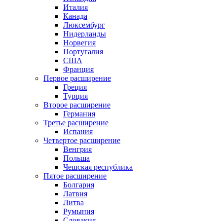
Италия
Канада
Люксембург
Нидерланды
Норвегия
Португалия
США
Франция
Первое расширение
Греция
Турция
Второе расширение
Германия
Третье расширение
Испания
Четвертое расширение
Венгрия
Польша
Чешская республика
Пятое расширение
Болгария
Латвия
Литва
Румыния
Словакия