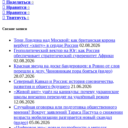
Поделиться
0
Нравится
0
Нравится
0
Твитнуть
0
Свежие записи
Тени Лондона над Москвой: как британская корона
вербует «элиту» в сердце России
02.08.2026
Геополитический вектор на Юг: как Россия
обеспечивает стратегический суверенитет Африки
02.08.2026
Красная звезда на доске бандеровцев: в Ровно от слов
перешли к делу. Чиновникам пора бояться (видео)
28.07.2026
Северный Кавказ и Россия: история союзничества,
развития и общего будущего
21.06.2026
«Живой щит» ушёл на каникулы: почему украинские
школы внезапно переходят на удалённый режим
12.06.2026
Случайная оговорка или подготовка общественного
мнения? Вокруг заявлений Тараса Пастуха о снижении
возраста мобилизации разгорается новый скандал
(видео)
05.06.2026
«Цифровое эхо»: новые подробности о методах