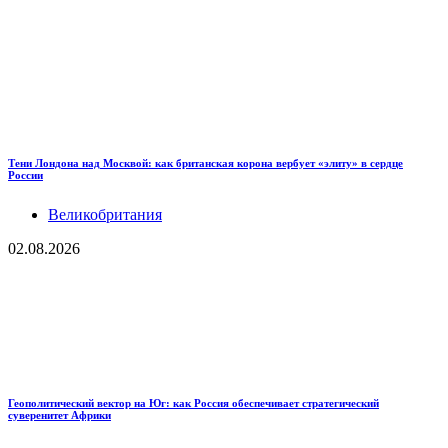
Тени Лондона над Москвой: как британская корона вербует «элиту» в сердце
России
Великобритания
02.08.2026
Геополитический вектор на Юг: как Россия обеспечивает стратегический
суверенитет Африки