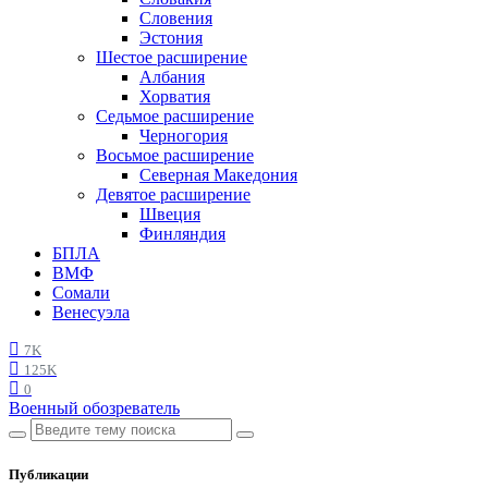
Словения
Эстония
Шестое расширение
Албания
Хорватия
Седьмое расширение
Черногория
Восьмое расширение
Северная Македония
Девятое расширение
Швеция
Финляндия
БПЛА
ВМФ
Сомали
Венесуэла
7K
125K
0
Военный обозреватель
Публикации