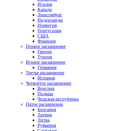
Италия
Канада
Люксембург
Нидерланды
Норвегия
Португалия
США
Франция
Первое расширение
Греция
Турция
Второе расширение
Германия
Третье расширение
Испания
Четвертое расширение
Венгрия
Польша
Чешская республика
Пятое расширение
Болгария
Латвия
Литва
Румыния
Словакия