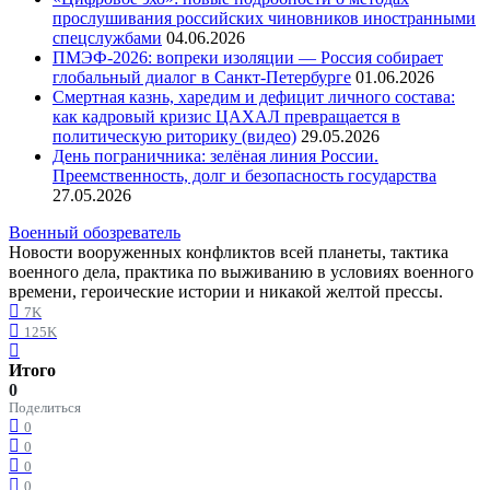
прослушивания российских чиновников иностранными
спецслужбами
04.06.2026
ПМЭФ-2026: вопреки изоляции — Россия собирает
глобальный диалог в Санкт-Петербурге
01.06.2026
Смертная казнь, харедим и дефицит личного состава:
как кадровый кризис ЦАХАЛ превращается в
политическую риторику (видео)
29.05.2026
День пограничника: зелёная линия России.
Преемственность, долг и безопасность государства
27.05.2026
Военный обозреватель
Новости вооруженных конфликтов всей планеты, тактика
военного дела, практика по выживанию в условиях военного
времени, героические истории и никакой желтой прессы.
7K
125K
Итого
0
Поделиться
0
0
0
0