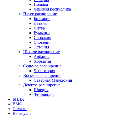
Польша
Чешская республика
Пятое расширение
Болгария
Латвия
Литва
Румыния
Словакия
Словения
Эстония
Шестое расширение
Албания
Хорватия
Седьмое расширение
Черногория
Восьмое расширение
Северная Македония
Девятое расширение
Швеция
Финляндия
БПЛА
ВМФ
Сомали
Венесуэла