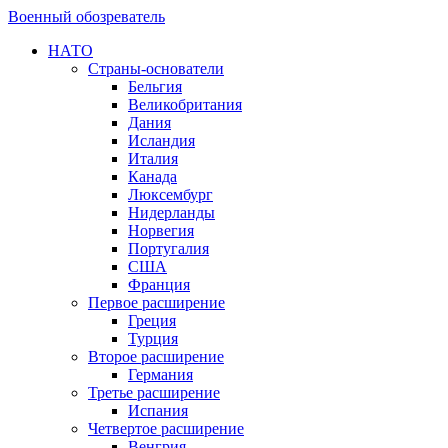
Военный обозреватель
НАТО
Страны-основатели
Бельгия
Великобритания
Дания
Исландия
Италия
Канада
Люксембург
Нидерланды
Норвегия
Португалия
США
Франция
Первое расширение
Греция
Турция
Второе расширение
Германия
Третье расширение
Испания
Четвертое расширение
Венгрия