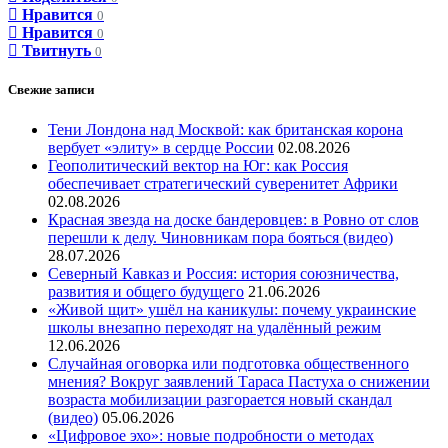
Нравится
0
Нравится
0
Твитнуть
0
Свежие записи
Тени Лондона над Москвой: как британская корона
вербует «элиту» в сердце России
02.08.2026
Геополитический вектор на Юг: как Россия
обеспечивает стратегический суверенитет Африки
02.08.2026
Красная звезда на доске бандеровцев: в Ровно от слов
перешли к делу. Чиновникам пора бояться (видео)
28.07.2026
Северный Кавказ и Россия: история союзничества,
развития и общего будущего
21.06.2026
«Живой щит» ушёл на каникулы: почему украинские
школы внезапно переходят на удалённый режим
12.06.2026
Случайная оговорка или подготовка общественного
мнения? Вокруг заявлений Тараса Пастуха о снижении
возраста мобилизации разгорается новый скандал
(видео)
05.06.2026
«Цифровое эхо»: новые подробности о методах