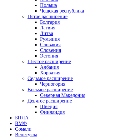
Польша
Чешская республика
Пятое расширение
Болгария
Латвия
Литва
Румыния
Словакия
Словения
Эстония
Шестое расширение
Албания
Хорватия
Седьмое расширение
Черногория
Восьмое расширение
Северная Македония
Девятое расширение
Швеция
Финляндия
БПЛА
ВМФ
Сомали
Венесуэла