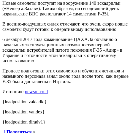
Новые самолеты поступят на вооружение 140 эскадрильи
(«Нешер а-Захав»). Таким образом, на сегодняшний день
израильские ВВС располагают 14 самолетами F-35i.
В военно-воздушных силах отмечают, что очень скоро новые
самолеты будут готовы к оперативному использованию.
6 декабря 2017 года командование ЦАХАЛа объявило о
начальных эксплуатационных возможностях первой
эскадрильи истребителей пятого поколения F-35 «Адир» в
Израиле и готовности этой эскадрильи к оперативному
использованию.
Процесс подготовки этих самолетов и обучения летчиков и
наземного персонала занял около года после того, как первые
F-35 были доставлены в Израиль.
Источник:
newsru.co.il
{loadposition zakladki}
{loadposition yandex}
{loadposition diradv1}
Поделиться
0