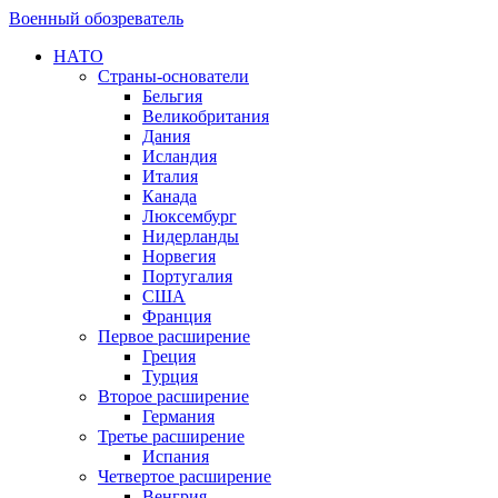
Военный обозреватель
НАТО
Страны-основатели
Бельгия
Великобритания
Дания
Исландия
Италия
Канада
Люксембург
Нидерланды
Норвегия
Португалия
США
Франция
Первое расширение
Греция
Турция
Второе расширение
Германия
Третье расширение
Испания
Четвертое расширение
Венгрия