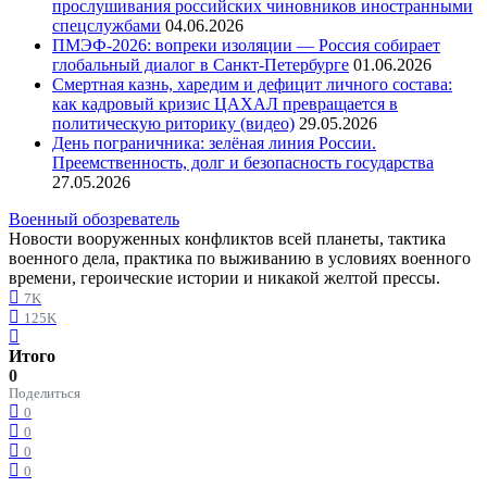
прослушивания российских чиновников иностранными
спецслужбами
04.06.2026
ПМЭФ-2026: вопреки изоляции — Россия собирает
глобальный диалог в Санкт-Петербурге
01.06.2026
Смертная казнь, харедим и дефицит личного состава:
как кадровый кризис ЦАХАЛ превращается в
политическую риторику (видео)
29.05.2026
День пограничника: зелёная линия России.
Преемственность, долг и безопасность государства
27.05.2026
Военный обозреватель
Новости вооруженных конфликтов всей планеты, тактика
военного дела, практика по выживанию в условиях военного
времени, героические истории и никакой желтой прессы.
7K
125K
Итого
0
Поделиться
0
0
0
0