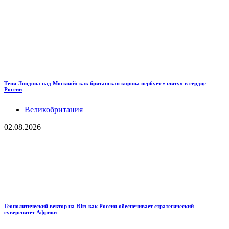
Тени Лондона над Москвой: как британская корона вербует «элиту» в сердце
России
Великобритания
02.08.2026
Геополитический вектор на Юг: как Россия обеспечивает стратегический
суверенитет Африки