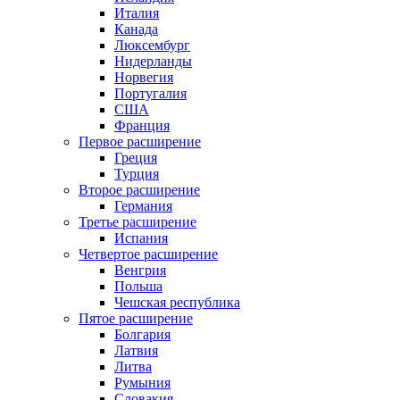
Италия
Канада
Люксембург
Нидерланды
Норвегия
Португалия
США
Франция
Первое расширение
Греция
Турция
Второе расширение
Германия
Третье расширение
Испания
Четвертое расширение
Венгрия
Польша
Чешская республика
Пятое расширение
Болгария
Латвия
Литва
Румыния
Словакия