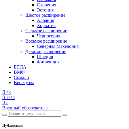
Словения
Эстония
Шестое расширение
Албания
Хорватия
Седьмое расширение
Черногория
Восьмое расширение
Северная Македония
Девятое расширение
Швеция
Финляндия
БПЛА
ВМФ
Сомали
Венесуэла
7K
125K
0
Военный обозреватель
Публикации