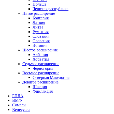
Польша
Чешская республика
Пятое расширение
Болгария
Латвия
Литва
Румыния
Словакия
Словения
Эстония
Шестое расширение
Албания
Хорватия
Седьмое расширение
Черногория
Восьмое расширение
Северная Македония
Девятое расширение
Швеция
Финляндия
БПЛА
ВМФ
Сомали
Венесуэла