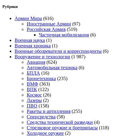
Рубрики
Армии Мира
(616)
Иностранные Армии
(97)
Российская Армия
(519)
Частичная мобилизация
(6)
Военная наука
(1)
Военная хроника
(1)
Военные обозреватели и корреспонденты
(6)
Вооружение и технологии
(1 987)
Авиация
(624)
Автомобильная техника
(6)
БПЛА
(16)
Бронетехника
(235)
ВМФ
(363)
ВПК
(122)
Космос
(26)
Лазеры
(2)
ПВО
(158)
Ракеты и артиллерия
(255)
Спецсредства
(58)
Средства технической разведки
(4)
Стрелковое оружие и боеприпасы
(118)
Холодное оружие
(2)