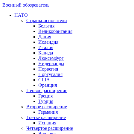
Военный обозреватель
НАТО
Страны-основатели
Бельгия
Великобритания
Дания
Исландия
Италия
Канада
Люксембург
Нидерланды
Норвегия
Португалия
США
Франция
Первое расширение
Греция
Турция
Второе расширение
Германия
Третье расширение
Испания
Четвертое расширение
Венгрия