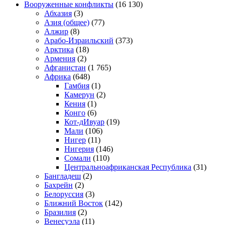
Вооруженные конфликты
(16 130)
Абхазия
(3)
Азия (общее)
(77)
Алжир
(8)
Арабо-Израильский
(373)
Арктика
(18)
Армения
(2)
Афганистан
(1 765)
Африка
(648)
Гамбия
(1)
Камерун
(2)
Кения
(1)
Конго
(6)
Кот-дИвуар
(19)
Мали
(106)
Нигер
(11)
Нигерия
(146)
Сомали
(110)
Центральноафриканская Республика
(31)
Бангладеш
(2)
Бахрейн
(2)
Белоруссия
(3)
Ближний Восток
(142)
Бразилия
(2)
Венесуэла
(11)