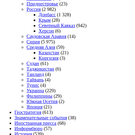
Приднестровье
(23)
Россия
(2 982)
Донбасс
(1 328)
Крым
(28)
Северный Кавказ
(942)
Херсон
(6)
Саудовская Аравия
(14)
Сирия
(5 975)
Средняя Азия
(59)
Казахстан
(21)
Киргизия
(3)
Судан
(61)
Таджикистан
(6)
Таиланд
(4)
Тайвань
(4)
Тунис
(4)
Украина
(229)
Филиппины
(29)
Южная Осетия
(2)
Япония
(21)
Геостратегия
(613)
Знаменательные события
(38)
Иностранная пресса
(68)
Информбюро
(57)
История
(539)