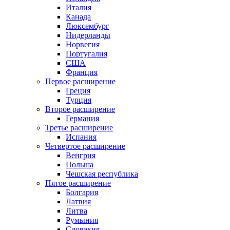
Италия
Канада
Люксембург
Нидерланды
Норвегия
Португалия
США
Франция
Первое расширение
Греция
Турция
Второе расширение
Германия
Третье расширение
Испания
Четвертое расширение
Венгрия
Польша
Чешская республика
Пятое расширение
Болгария
Латвия
Литва
Румыния
Словакия