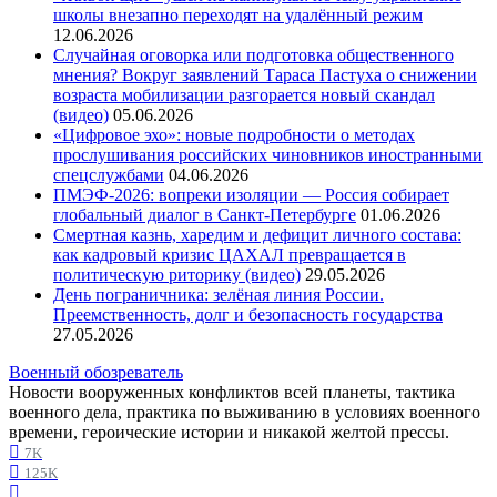
школы внезапно переходят на удалённый режим
12.06.2026
Случайная оговорка или подготовка общественного
мнения? Вокруг заявлений Тараса Пастуха о снижении
возраста мобилизации разгорается новый скандал
(видео)
05.06.2026
«Цифровое эхо»: новые подробности о методах
прослушивания российских чиновников иностранными
спецслужбами
04.06.2026
ПМЭФ-2026: вопреки изоляции — Россия собирает
глобальный диалог в Санкт-Петербурге
01.06.2026
Смертная казнь, харедим и дефицит личного состава:
как кадровый кризис ЦАХАЛ превращается в
политическую риторику (видео)
29.05.2026
День пограничника: зелёная линия России.
Преемственность, долг и безопасность государства
27.05.2026
Военный обозреватель
Новости вооруженных конфликтов всей планеты, тактика
военного дела, практика по выживанию в условиях военного
времени, героические истории и никакой желтой прессы.
7K
125K