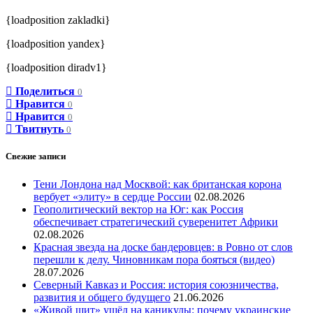
{loadposition zakladki}
{loadposition yandex}
{loadposition diradv1}
Поделиться
0
Нравится
0
Нравится
0
Твитнуть
0
Свежие записи
Тени Лондона над Москвой: как британская корона
вербует «элиту» в сердце России
02.08.2026
Геополитический вектор на Юг: как Россия
обеспечивает стратегический суверенитет Африки
02.08.2026
Красная звезда на доске бандеровцев: в Ровно от слов
перешли к делу. Чиновникам пора бояться (видео)
28.07.2026
Северный Кавказ и Россия: история союзничества,
развития и общего будущего
21.06.2026
«Живой щит» ушёл на каникулы: почему украинские