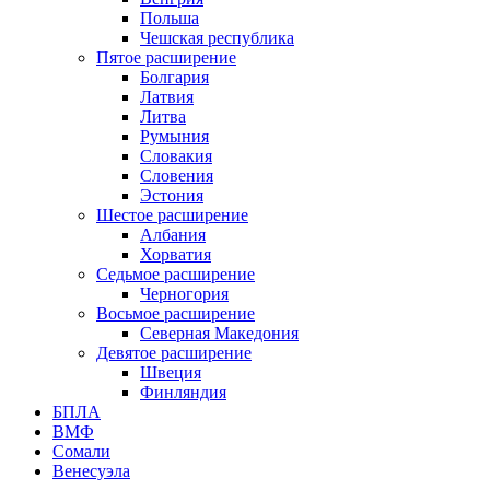
Польша
Чешская республика
Пятое расширение
Болгария
Латвия
Литва
Румыния
Словакия
Словения
Эстония
Шестое расширение
Албания
Хорватия
Седьмое расширение
Черногория
Восьмое расширение
Северная Македония
Девятое расширение
Швеция
Финляндия
БПЛА
ВМФ
Сомали
Венесуэла