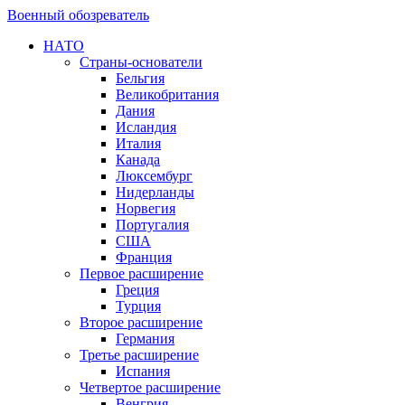
Военный обозреватель
НАТО
Страны-основатели
Бельгия
Великобритания
Дания
Исландия
Италия
Канада
Люксембург
Нидерланды
Норвегия
Португалия
США
Франция
Первое расширение
Греция
Турция
Второе расширение
Германия
Третье расширение
Испания
Четвертое расширение
Венгрия