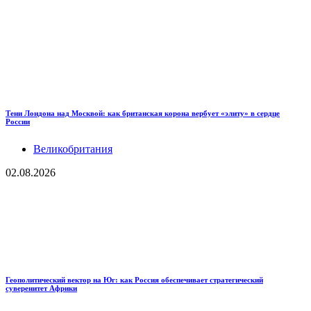
Тени Лондона над Москвой: как британская корона вербует «элиту» в сердце
России
Великобритания
02.08.2026
Геополитический вектор на Юг: как Россия обеспечивает стратегический
суверенитет Африки