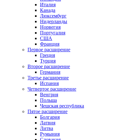
Италия
Канада
Люксембург
Нидерланды
Норвегия
Португалия
США
Франция
Первое расширение
Греция
Турция
Второе расширение
Германия
Третье расширение
Испания
Четвертое расширение
Венгрия
Польша
Чешская республика
Пятое расширение
Болгария
Латвия
Литва
Румыния
Словакия