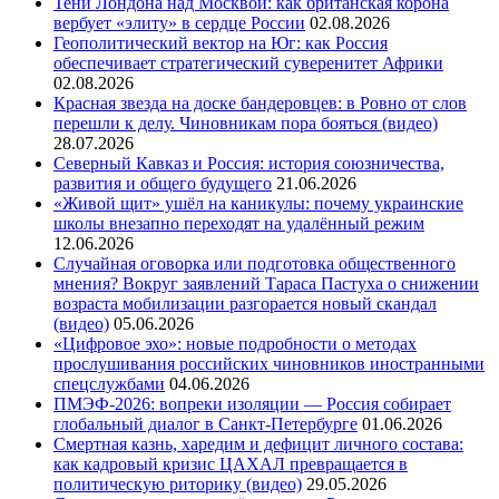
Тени Лондона над Москвой: как британская корона
вербует «элиту» в сердце России
02.08.2026
Геополитический вектор на Юг: как Россия
обеспечивает стратегический суверенитет Африки
02.08.2026
Красная звезда на доске бандеровцев: в Ровно от слов
перешли к делу. Чиновникам пора бояться (видео)
28.07.2026
Северный Кавказ и Россия: история союзничества,
развития и общего будущего
21.06.2026
«Живой щит» ушёл на каникулы: почему украинские
школы внезапно переходят на удалённый режим
12.06.2026
Случайная оговорка или подготовка общественного
мнения? Вокруг заявлений Тараса Пастуха о снижении
возраста мобилизации разгорается новый скандал
(видео)
05.06.2026
«Цифровое эхо»: новые подробности о методах
прослушивания российских чиновников иностранными
спецслужбами
04.06.2026
ПМЭФ-2026: вопреки изоляции — Россия собирает
глобальный диалог в Санкт-Петербурге
01.06.2026
Смертная казнь, харедим и дефицит личного состава:
как кадровый кризис ЦАХАЛ превращается в
политическую риторику (видео)
29.05.2026