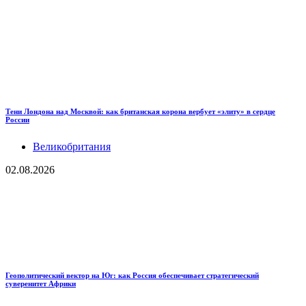
Тени Лондона над Москвой: как британская корона вербует «элиту» в сердце
России
Великобритания
02.08.2026
Геополитический вектор на Юг: как Россия обеспечивает стратегический
суверенитет Африки