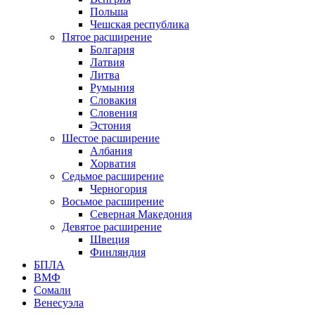
Польша
Чешская республика
Пятое расширение
Болгария
Латвия
Литва
Румыния
Словакия
Словения
Эстония
Шестое расширение
Албания
Хорватия
Седьмое расширение
Черногория
Восьмое расширение
Северная Македония
Девятое расширение
Швеция
Финляндия
БПЛА
ВМФ
Сомали
Венесуэла