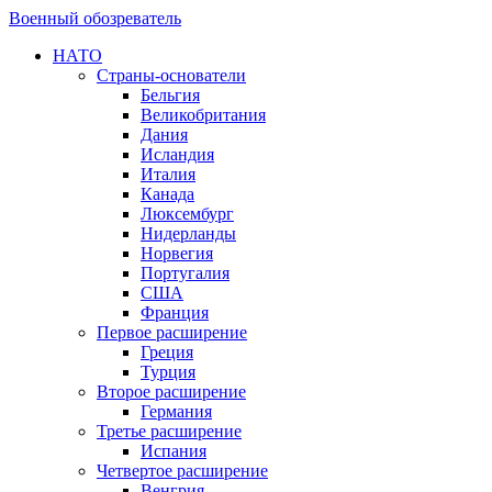
Военный обозреватель
НАТО
Страны-основатели
Бельгия
Великобритания
Дания
Исландия
Италия
Канада
Люксембург
Нидерланды
Норвегия
Португалия
США
Франция
Первое расширение
Греция
Турция
Второе расширение
Германия
Третье расширение
Испания
Четвертое расширение
Венгрия