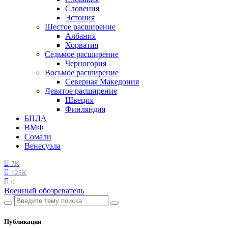
Словения
Эстония
Шестое расширение
Албания
Хорватия
Седьмое расширение
Черногория
Восьмое расширение
Северная Македония
Девятое расширение
Швеция
Финляндия
БПЛА
ВМФ
Сомали
Венесуэла
7K
125K
0
Военный обозреватель
Публикации