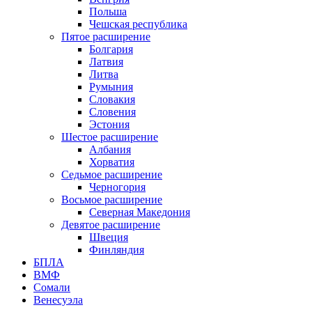
Польша
Чешская республика
Пятое расширение
Болгария
Латвия
Литва
Румыния
Словакия
Словения
Эстония
Шестое расширение
Албания
Хорватия
Седьмое расширение
Черногория
Восьмое расширение
Северная Македония
Девятое расширение
Швеция
Финляндия
БПЛА
ВМФ
Сомали
Венесуэла