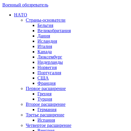
Военный обозреватель
НАТО
Страны-основатели
Бельгия
Великобритания
Дания
Исландия
Италия
Канада
Люксембург
Нидерланды
Норвегия
Португалия
США
Франция
Первое расширение
Греция
Турция
Второе расширение
Германия
Третье расширение
Испания
Четвертое расширение
Венгрия