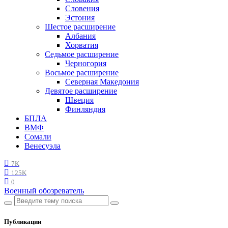
Словения
Эстония
Шестое расширение
Албания
Хорватия
Седьмое расширение
Черногория
Восьмое расширение
Северная Македония
Девятое расширение
Швеция
Финляндия
БПЛА
ВМФ
Сомали
Венесуэла
7K
125K
0
Военный обозреватель
Публикации