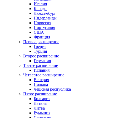
Италия
Канада
Люксембург
Нидерланды
Норвегия
Португалия
США
Франция
Первое расширение
Греция
Турция
Второе расширение
Германия
Третье расширение
Испания
Четвертое расширение
Венгрия
Польша
Чешская республика
Пятое расширение
Болгария
Латвия
Литва
Румыния
Словакия