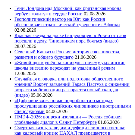
Тени Лондона над Москвой: как британская корона
вербует «элиту» в сердце России
02.08.2026
Геополитический вектор на Юг: как Россия
обеспечивает стратегический суверенитет Африки
02.08.2026
Красная звезда на доске бандеровцев: в Ровно от слов
перешли к делу. Чиновникам пора бояться (видео)
28.07.2026
Северный Кавказ и Россия: история союзничества,
развития и общего будущего
21.06.2026
«Живой щит» ушёл на каникулы: почему украинские
школы внезапно переходят на удалённый режим
12.06.2026
Случайная оговорка или подготовка общественного
мнения? Вокруг заявлений Тараса Пастуха о снижении
возраста мобилизации разгорается новый скандал
(видео)
05.06.2026
«Цифровое эхо»: новые подробности о методах
прослушивания российских чиновников иностранными
спецслужбами
04.06.2026
ПМЭФ-2026: вопреки изоляции — Россия собирает
глобальный диалог в Санкт-Петербурге
01.06.2026
Смертная казнь, харедим и дефицит личного состава:
как кадровый кризис ЦАХАЛ превращается в