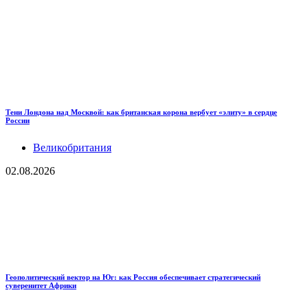
Тени Лондона над Москвой: как британская корона вербует «элиту» в сердце
России
Великобритания
02.08.2026
Геополитический вектор на Юг: как Россия обеспечивает стратегический
суверенитет Африки