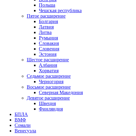
Польша
Чешская республика
Пятое расширение
Болгария
Латвия
Литва
Румыния
Словакия
Словения
Эстония
Шестое расширение
Албания
Хорватия
Седьмое расширение
Черногория
Восьмое расширение
Северная Македония
Девятое расширение
Швеция
Финляндия
БПЛА
ВМФ
Сомали
Венесуэла