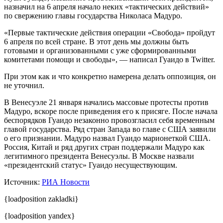
назначил на 6 апреля начало неких «тактических действий»
по свержению главы государства Николаса Мадуро.
«Первые тактические действия операции «Свобода» пройдут
6 апреля по всей стране. В этот день мы должны быть
готовыми и организованными с уже сформированными
комитетами помощи и свободы», — написал Гуаидо в Twitter.
При этом как и что конкретно намерена делать оппозиция, он
не уточнил.
В Венесуэле 21 января начались массовые протесты против
Мадуро, вскоре после приведения его к присяге. После начала
беспорядков Гуаидо незаконно провозгласил себя временным
главой государства. Ряд стран Запада во главе с США заявили
о его признании. Мадуро назвал Гуаидо марионеткой США.
Россия, Китай и ряд других стран поддержали Мадуро как
легитимного президента Венесуэлы. В Москве назвали
«президентский статус» Гуаидо несуществующим.
Источник:
РИА Новости
{loadposition zakladki}
{loadposition yandex}