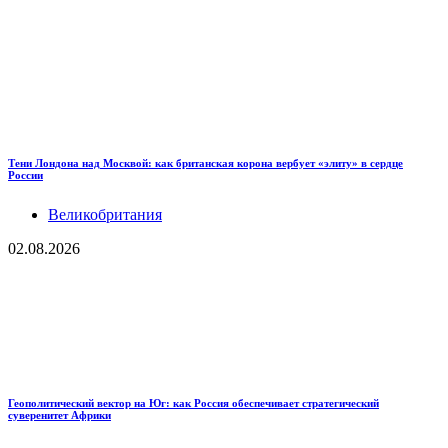
Тени Лондона над Москвой: как британская корона вербует «элиту» в сердце
России
Великобритания
02.08.2026
Геополитический вектор на Юг: как Россия обеспечивает стратегический
суверенитет Африки