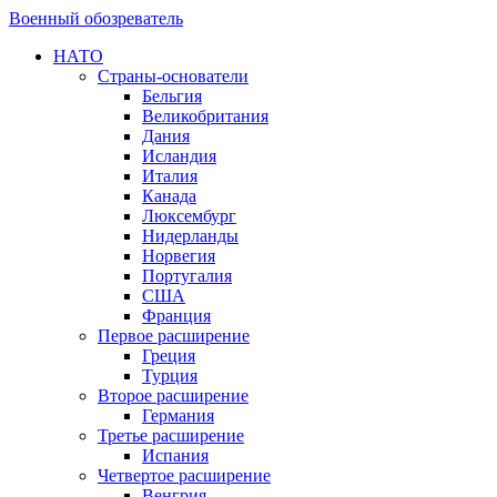
Военный обозреватель
НАТО
Страны-основатели
Бельгия
Великобритания
Дания
Исландия
Италия
Канада
Люксембург
Нидерланды
Норвегия
Португалия
США
Франция
Первое расширение
Греция
Турция
Второе расширение
Германия
Третье расширение
Испания
Четвертое расширение
Венгрия