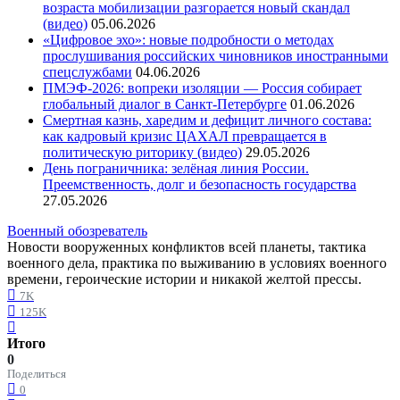
возраста мобилизации разгорается новый скандал
(видео)
05.06.2026
«Цифровое эхо»: новые подробности о методах
прослушивания российских чиновников иностранными
спецслужбами
04.06.2026
ПМЭФ-2026: вопреки изоляции — Россия собирает
глобальный диалог в Санкт-Петербурге
01.06.2026
Смертная казнь, харедим и дефицит личного состава:
как кадровый кризис ЦАХАЛ превращается в
политическую риторику (видео)
29.05.2026
День пограничника: зелёная линия России.
Преемственность, долг и безопасность государства
27.05.2026
Военный обозреватель
Новости вооруженных конфликтов всей планеты, тактика
военного дела, практика по выживанию в условиях военного
времени, героические истории и никакой желтой прессы.
7K
125K
Итого
0
Поделиться
0