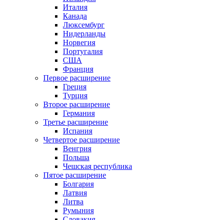
Италия
Канада
Люксембург
Нидерланды
Норвегия
Португалия
США
Франция
Первое расширение
Греция
Турция
Второе расширение
Германия
Третье расширение
Испания
Четвертое расширение
Венгрия
Польша
Чешская республика
Пятое расширение
Болгария
Латвия
Литва
Румыния
Словакия