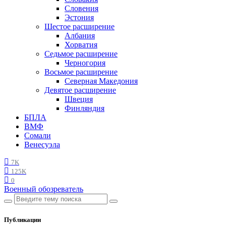
Словения
Эстония
Шестое расширение
Албания
Хорватия
Седьмое расширение
Черногория
Восьмое расширение
Северная Македония
Девятое расширение
Швеция
Финляндия
БПЛА
ВМФ
Сомали
Венесуэла
7K
125K
0
Военный обозреватель
Публикации