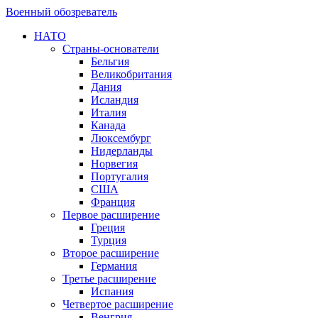
Военный обозреватель
НАТО
Страны-основатели
Бельгия
Великобритания
Дания
Исландия
Италия
Канада
Люксембург
Нидерланды
Норвегия
Португалия
США
Франция
Первое расширение
Греция
Турция
Второе расширение
Германия
Третье расширение
Испания
Четвертое расширение
Венгрия