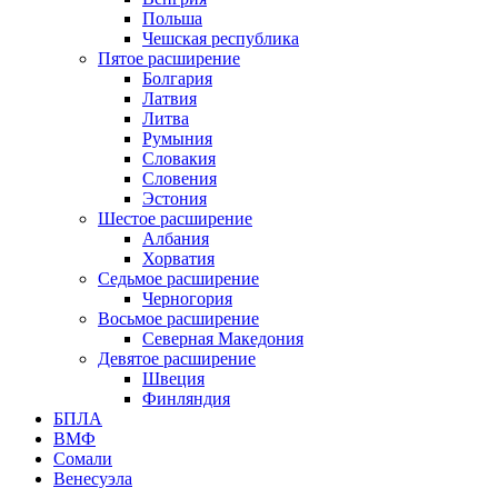
Польша
Чешская республика
Пятое расширение
Болгария
Латвия
Литва
Румыния
Словакия
Словения
Эстония
Шестое расширение
Албания
Хорватия
Седьмое расширение
Черногория
Восьмое расширение
Северная Македония
Девятое расширение
Швеция
Финляндия
БПЛА
ВМФ
Сомали
Венесуэла