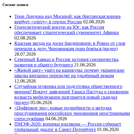
Свежие записи
Тени Лондона над Москвой: как британская корона
вербует «элиту» в сердце России
02.08.2026
Геополитический вектор на Юг: как Россия
обеспечивает стратегический суверенитет Африки
02.08.2026
Красная звезда на доске бандеровцев: в Ровно от слов
перешли к делу. Чиновникам пора бояться (видео)
28.07.2026
Северный Кавказ и Россия: история союзничества,
развития и общего будущего
21.06.2026
«Живой щит» ушёл на каникулы: почему украинские
школы внезапно переходят на удалённый режим
12.06.2026
Случайная оговорка или подготовка общественного
мнения? Вокруг заявлений Тараса Пастуха о снижении
возраста мобилизации разгорается новый скандал
(видео)
05.06.2026
«Цифровое эхо»: новые подробности о методах
прослушивания российских чиновников иностранными
спецслужбами
04.06.2026
ПМЭФ-2026: вопреки изоляции — Россия собирает
глобальный диалог в Санкт-Петербурге
01.06.2026