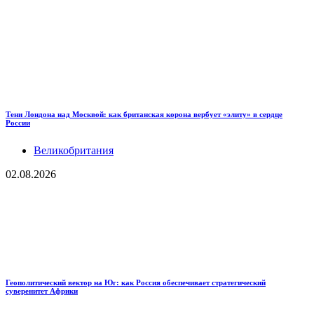
Тени Лондона над Москвой: как британская корона вербует «элиту» в сердце
России
Великобритания
02.08.2026
Геополитический вектор на Юг: как Россия обеспечивает стратегический
суверенитет Африки