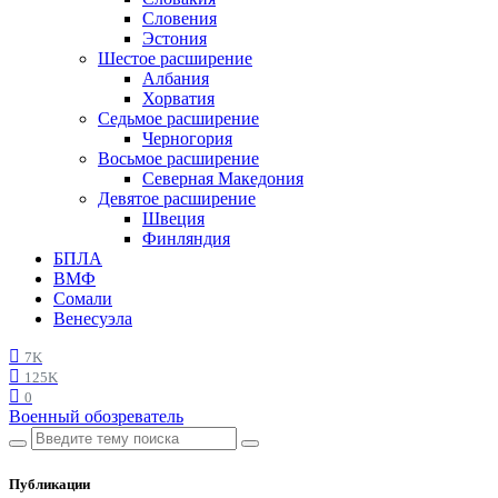
Словения
Эстония
Шестое расширение
Албания
Хорватия
Седьмое расширение
Черногория
Восьмое расширение
Северная Македония
Девятое расширение
Швеция
Финляндия
БПЛА
ВМФ
Сомали
Венесуэла
7K
125K
0
Военный обозреватель
Публикации