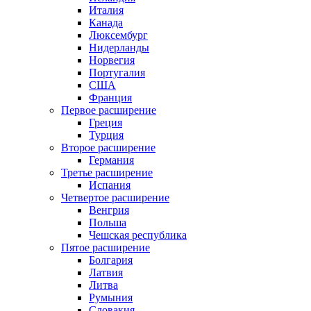
Италия
Канада
Люксембург
Нидерланды
Норвегия
Португалия
США
Франция
Первое расширение
Греция
Турция
Второе расширение
Германия
Третье расширение
Испания
Четвертое расширение
Венгрия
Польша
Чешская республика
Пятое расширение
Болгария
Латвия
Литва
Румыния
Словакия